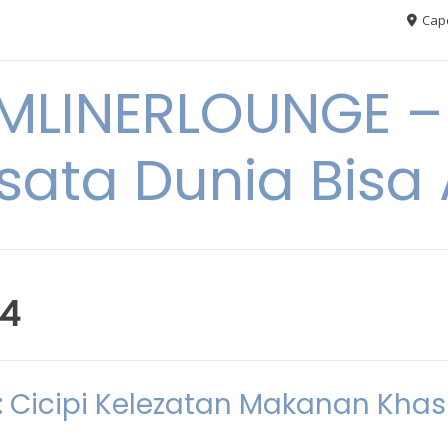
Cape
MLINERLOUNGE – 
sata Dunia Bis
24
: Cicipi Kelezatan Makanan Khas