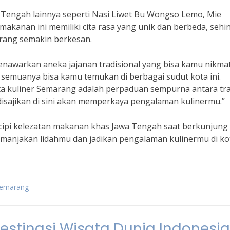
 Tengah lainnya seperti Nasi Liwet Bu Wongso Lemo, Mie
kanan ini memiliki cita rasa yang unik dan berbeda, sehi
rang semakin berkesan.
enawarkan aneka jajanan tradisional yang bisa kamu nikmat
, semuanya bisa kamu temukan di berbagai sudut kota ini.
ta kuliner Semarang adalah perpaduan sempurna antara tra
isajikan di sini akan memperkaya pengalaman kulinermu.”
cipi kelezatan makanan khas Jawa Tengah saat berkunjung
manjakan lidahmu dan jadikan pengalaman kulinermu di kot
 semarang
 Destinasi Wisata Dunia Indonesia