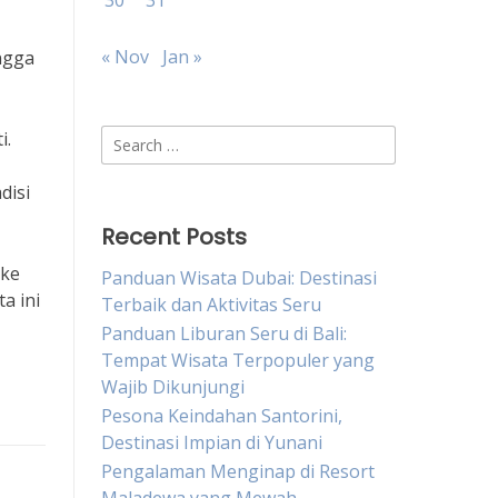
30
31
« Nov
Jan »
ngga
Search
i.
for:
disi
Recent Posts
 ke
Panduan Wisata Dubai: Destinasi
a ini
Terbaik dan Aktivitas Seru
Panduan Liburan Seru di Bali:
Tempat Wisata Terpopuler yang
Wajib Dikunjungi
Pesona Keindahan Santorini,
Destinasi Impian di Yunani
Pengalaman Menginap di Resort