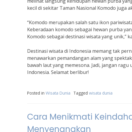
melihat langsung kehidupan hewan purba yang 
kecil di sekitar Taman Nasional Komodo juga
“Komodo merupakan salah satu ikon pariwisata
Keberadaan komodo sebagai hewan purba yang
Komodo sebagai destinasi wisata yang unik,” ka
Destinasi wisata di Indonesia memang tak pern
menawarkan pemandangan alam yang spektakul
bawah laut yang memesona. Jadi, jangan ragu u
Indonesia. Selamat berlibur!
Posted in
Wisata Dunia
Tagged
wisata dunia
Cara Menikmati Keindah
Menyenangkan