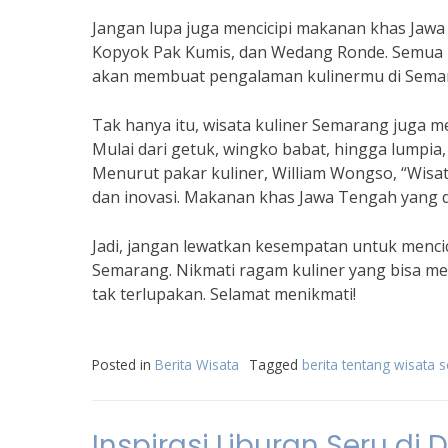
Jangan lupa juga mencicipi makanan khas Jawa
Kopyok Pak Kumis, dan Wedang Ronde. Semua ma
akan membuat pengalaman kulinermu di Sema
Tak hanya itu, wisata kuliner Semarang juga m
Mulai dari getuk, wingko babat, hingga lumpia
Menurut pakar kuliner, William Wongso, “Wisa
dan inovasi. Makanan khas Jawa Tengah yang d
Jadi, jangan lewatkan kesempatan untuk menci
Semarang. Nikmati ragam kuliner yang bisa me
tak terlupakan. Selamat menikmati!
Posted in
Berita Wisata
Tagged
berita tentang wisata
Inspirasi Liburan Seru di