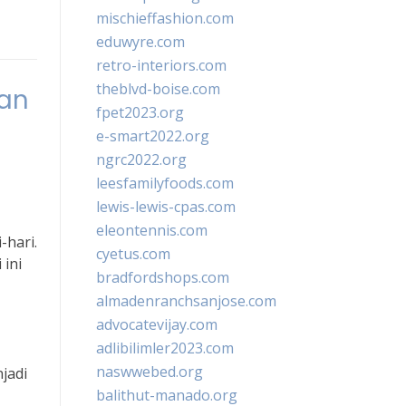
mischieffashion.com
eduwyre.com
retro-interiors.com
theblvd-boise.com
ran
fpet2023.org
e-smart2022.org
ngrc2022.org
leesfamilyfoods.com
lewis-lewis-cpas.com
eleontennis.com
-hari.
cyetus.com
 ini
bradfordshops.com
almadenranchsanjose.com
advocatevijay.com
adlibilimler2023.com
naswwebed.org
jadi
balithut-manado.org