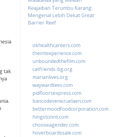
Maladewa yang Mewah
Keajaiban Terumbu Karang:
Mengenal Lebih Dekat Great
Barrier Reef
nesia
okhealthcareers.com
theintexperience.com
unboundedthefilm.com
catfriends-bg.org
g tak
marianlives.org
inya
waywardtees.com
pidfloorsexpress.com
nia.
bancodevenezuelaen.com
n
bettermoodfoodcorporation.com
hingstonnt.com
chooseagender.com
hoverboardssale.com