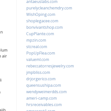
antaeuslabs.com
purelycleanchemdry.com
WishOping.com
shoplegacee.com
bonvivantshop.com
an
CupPlante.com
mpzin.com
stcreal.com
elum
PopUpFlea.com
 air
valueml.com
rebeccatorresjewelry.com
jmpbliss.com
drjorgerico.com
i
queensushipa.com
wendyweimerdds.com
h
ameri-camp.com
hrsreceivables.com
jib