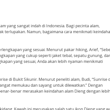
am yang sangat indah di Indonesia. Bagi pecinta alam,
ak terlupakan. Namun, bagaimana cara menikmati keindah
lengkapan yang sesuai. Menurut pakar hiking, Arief, “Seb
gkapan yang cukup seperti jaket tebal, sepatu gunung, dan
apan yang sesuai, Anda akan lebih nyaman menikmati
e di Bukit Sikunir. Menurut peneliti alam, Budi, “Sunrise d
angat memukau dan sayang untuk dilewatkan.” Dengan
n benar-benar merasakan keindahan alam Dieng dengan lebi
ikidang. Kawah ini merupakan salah satu ikon Dieng yang wa