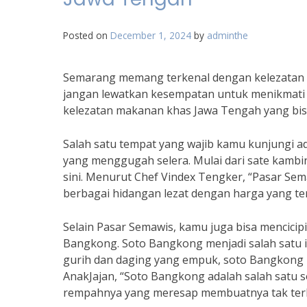
Posted on
December 1, 2024
by
adminthe
Semarang memang terkenal dengan kelezatan m
jangan lewatkan kesempatan untuk menikmati wi
kelezatan makanan khas Jawa Tengah yang bi
Salah satu tempat yang wajib kamu kunjungi ad
yang menggugah selera. Mulai dari sate kambi
sini. Menurut Chef Vindex Tengker, “Pasar Se
berbagai hidangan lezat dengan harga yang te
Selain Pasar Semawis, kamu juga bisa mencic
Bangkong. Soto Bangkong menjadi salah satu i
gurih dan daging yang empuk, soto Bangkong 
AnakJajan, “Soto Bangkong adalah salah satu 
rempahnya yang meresap membuatnya tak ter