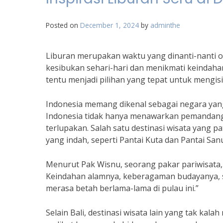
Posted on
December 1, 2024
by
adminthe
Liburan merupakan waktu yang dinanti-nanti o
kesibukan sehari-hari dan menikmati keindahan 
tentu menjadi pilihan yang tepat untuk mengis
Indonesia memang dikenal sebagai negara yang
Indonesia tidak hanya menawarkan pemandang
terlupakan. Salah satu destinasi wisata yang p
yang indah, seperti Pantai Kuta dan Pantai San
Menurut Pak Wisnu, seorang pakar pariwisata, 
Keindahan alamnya, keberagaman budayanya,
merasa betah berlama-lama di pulau ini.”
Selain Bali, destinasi wisata lain yang tak kal