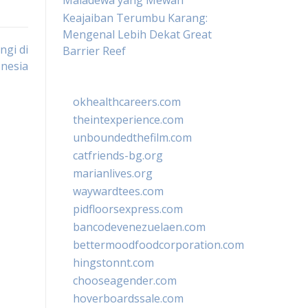
Maladewa yang Mewah
Keajaiban Terumbu Karang:
Mengenal Lebih Dekat Great
ngi di
Barrier Reef
nesia
okhealthcareers.com
theintexperience.com
unboundedthefilm.com
catfriends-bg.org
marianlives.org
waywardtees.com
pidfloorsexpress.com
bancodevenezuelaen.com
bettermoodfoodcorporation.com
hingstonnt.com
chooseagender.com
hoverboardssale.com