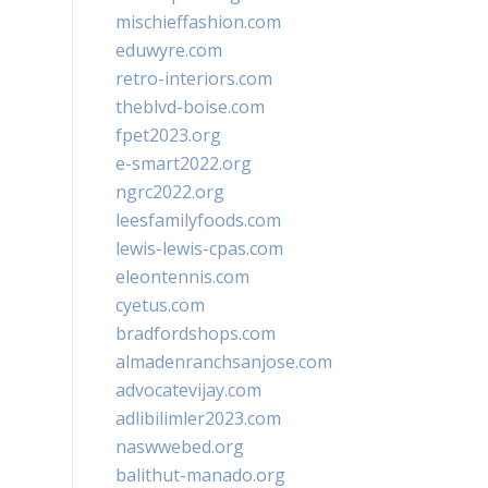
mischieffashion.com
eduwyre.com
retro-interiors.com
theblvd-boise.com
fpet2023.org
e-smart2022.org
ngrc2022.org
leesfamilyfoods.com
lewis-lewis-cpas.com
eleontennis.com
cyetus.com
bradfordshops.com
almadenranchsanjose.com
advocatevijay.com
adlibilimler2023.com
naswwebed.org
balithut-manado.org