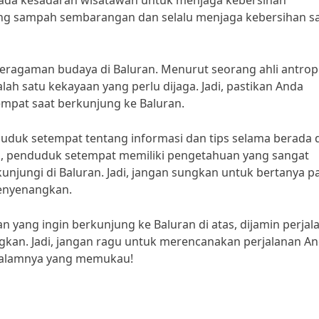
pada kesadaran wisatawan untuk menjaga kebersihan
ang sampah sembarangan dan selalu menjaga kebersihan s
ragaman budaya di Baluran. Menurut seorang ahli antropo
h satu kekayaan yang perlu dijaga. Jadi, pastikan Anda
empat saat berkunjung ke Baluran.
uduk setempat tentang informasi dan tips selama berada d
, penduduk setempat memiliki pengetahuan yang sangat
unjungi di Baluran. Jadi, jangan sungkan untuk bertanya p
menyenangkan.
 yang ingin berkunjung ke Baluran di atas, dijamin perjal
gkan. Jadi, jangan ragu untuk merencanakan perjalanan An
n alamnya yang memukau!