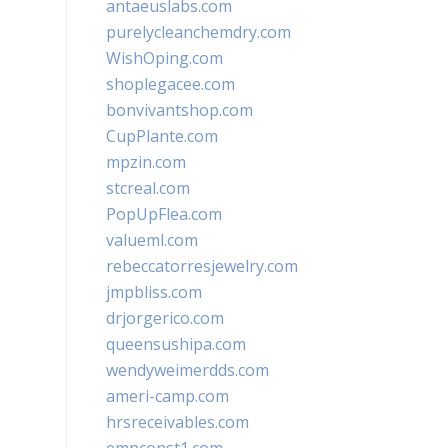
antaeuslabs.com
purelycleanchemdry.com
WishOping.com
shoplegacee.com
bonvivantshop.com
CupPlante.com
mpzin.com
stcreal.com
PopUpFlea.com
valueml.com
rebeccatorresjewelry.com
jmpbliss.com
drjorgerico.com
queensushipa.com
wendyweimerdds.com
ameri-camp.com
hrsreceivables.com