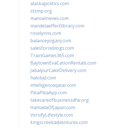
alaskapolitics.com
stsmp.org
manoelneves.com
mandelaeffectlibrary.com
roselynns.com
balanceyoganj.com
salesforceblogs.com
TrainGames365.com
BaytownEvaCationRentals.com
JabalpurCakeDelivery.com
halobjd.com
intelligenceqatar.com
PikaPikaApp.com
takecareofbusinessdfw.org
HamadaOfJapan.com
VersifyLifestyle.com
kingscreekadventures.com