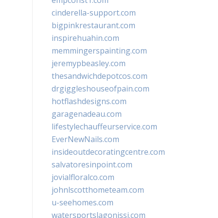
empconst1.com
cinderella-support.com
bigpinkrestaurant.com
inspirehuahin.com
memmingerspainting.com
jeremypbeasley.com
thesandwichdepotcos.com
drgiggleshouseofpain.com
hotflashdesigns.com
garagenadeau.com
lifestylechauffeurservice.com
EverNewNails.com
insideoutdecoratingcentre.com
salvatoresinpoint.com
jovialfloralco.com
johnlscotthometeam.com
u-seehomes.com
watersportslagonissi.com