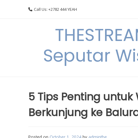
Skip
Call Us: +2782 444 YEAH
to
content
THESTREA
Seputar Wi
5 Tips Penting untuk
Berkunjung ke Balur
Posted on
October 1, 2024
by
adminthe