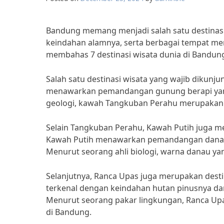
Bandung memang menjadi salah satu destinasi 
keindahan alamnya, serta berbagai tempat menar
membahas 7 destinasi wisata dunia di Bandung
Salah satu destinasi wisata yang wajib dikunj
menawarkan pemandangan gunung berapi yang
geologi, kawah Tangkuban Perahu merupakan sa
Selain Tangkuban Perahu, Kawah Putih juga me
Kawah Putih menawarkan pemandangan danau 
Menurut seorang ahli biologi, warna danau yan
Selanjutnya, Ranca Upas juga merupakan destin
terkenal dengan keindahan hutan pinusnya dan 
Menurut seorang pakar lingkungan, Ranca Upa
di Bandung.