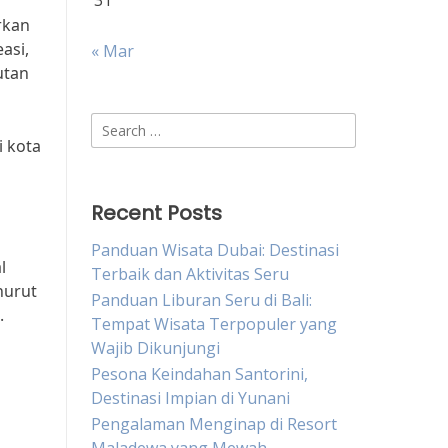
31
rkan
asi,
« Mar
utan
Search
i kota
for:
i
Recent Posts
Panduan Wisata Dubai: Destinasi
l
Terbaik dan Aktivitas Seru
nurut
Panduan Liburan Seru di Bali:
.
Tempat Wisata Terpopuler yang
Wajib Dikunjungi
Pesona Keindahan Santorini,
Destinasi Impian di Yunani
Pengalaman Menginap di Resort