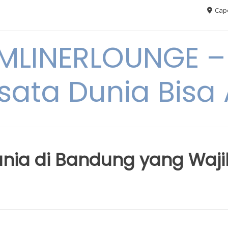
Cape
MLINERLOUNGE – 
sata Dunia Bis
Dunia di Bandung yang Waji