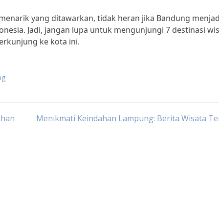
enarik yang ditawarkan, tidak heran jika Bandung menjad
donesia. Jadi, jangan lupa untuk mengunjungi 7 destinasi wi
erkunjung ke kota ini.
ng
ahan
Menikmati Keindahan Lampung: Berita Wisata Te