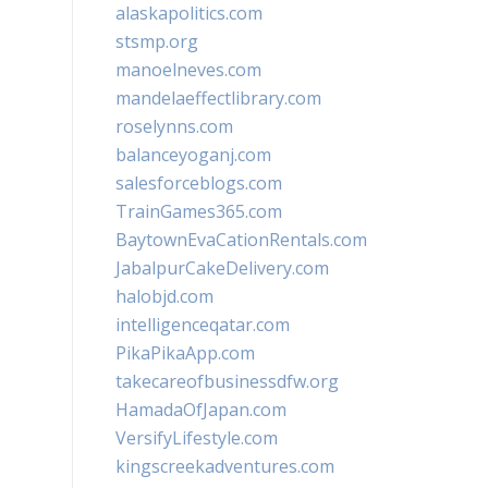
alaskapolitics.com
stsmp.org
manoelneves.com
mandelaeffectlibrary.com
roselynns.com
balanceyoganj.com
salesforceblogs.com
TrainGames365.com
BaytownEvaCationRentals.com
JabalpurCakeDelivery.com
halobjd.com
intelligenceqatar.com
PikaPikaApp.com
takecareofbusinessdfw.org
HamadaOfJapan.com
VersifyLifestyle.com
kingscreekadventures.com