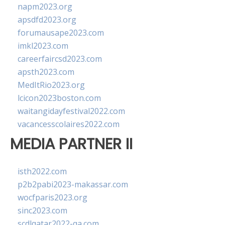
napm2023.org
apsdfd2023.org
forumausape2023.com
imkl2023.com
careerfaircsd2023.com
apsth2023.com
MedItRio2023.org
lcicon2023boston.com
waitangidayfestival2022.com
vacancesscolaires2022.com
MEDIA PARTNER II
isth2022.com
p2b2pabi2023-makassar.com
wocfparis2023.org
sinc2023.com
scdlqatar2022-qa.com