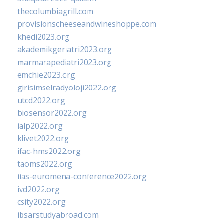
thecolumbiagrill.com
provisionscheeseandwineshoppe.com
khedi2023.org
akademikgeriatri2023.org
marmarapediatri2023.org
emchie2023.org
girisimselradyoloji2022.org
utcd2022.org
biosensor2022.org
ialp2022.org
klivet2022.org
ifac-hms2022.org
taoms2022.org
iias-euromena-conference2022.org
ivd2022.org
csity2022.org
ibsarstudyabroad.com