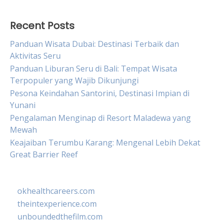
Recent Posts
Panduan Wisata Dubai: Destinasi Terbaik dan
Aktivitas Seru
Panduan Liburan Seru di Bali: Tempat Wisata
Terpopuler yang Wajib Dikunjungi
Pesona Keindahan Santorini, Destinasi Impian di
Yunani
Pengalaman Menginap di Resort Maladewa yang
Mewah
Keajaiban Terumbu Karang: Mengenal Lebih Dekat
Great Barrier Reef
okhealthcareers.com
theintexperience.com
unboundedthefilm.com