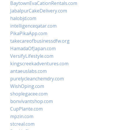
BaytownEvaCationRentals.com
JabalpurCakeDelivery.com
halobjd.com
intelligenceqatar.com
PikaPikaApp.com
takecareofbusinessdfw.org
HamadaOfJapan.com
VersifyLifestyle.com
kingscreekadventures.com
antaeuslabs.com
purelycleanchemdry.com
WishOping.com
shoplegacee.com
bonvivantshop.com
CupPlante.com
mpzin.com
stcreal.com