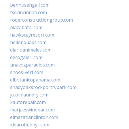
bennusehgall.com
tsecincinnati.com
roderconstructiongroup.com
plazabatai.com
hawkscayresort.com
hellonquads.com
diarioanimales.com
decogaleri.com
unavozparadios.com
shoes-vert.com
elbotanicopanama.com
shadyoaksrockportrvpark.com
jccoinlaundry.com
kautorepair.com
marjaeswinebar.com
elmazatlanclinton.com
ideacoffeenyc.com