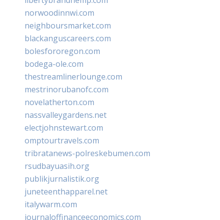
norwoodinnwi.com
neighboursmarket.com
blackanguscareers.com
bolesfororegon.com
bodega-ole.com
thestreamlinerlounge.com
mestrinorubanofc.com
novelatherton.com
nassvalleygardens.net
electjohnstewart.com
omptourtravels.com
tribratanews-polreskebumen.com
rsudbayuasih.org
publikjurnalistik.org
juneteenthapparel.net
italywarm.com
journaloffinanceeconomics.com