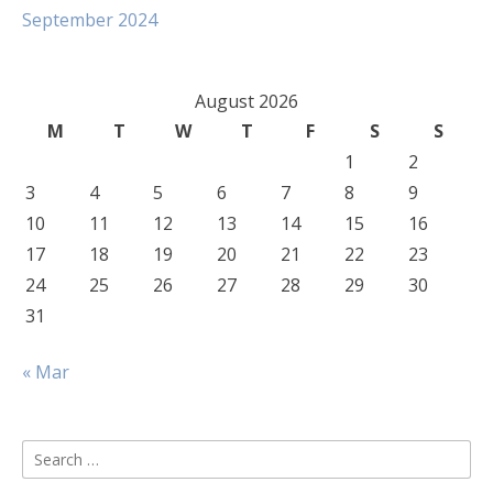
September 2024
August 2026
M
T
W
T
F
S
S
1
2
3
4
5
6
7
8
9
10
11
12
13
14
15
16
17
18
19
20
21
22
23
24
25
26
27
28
29
30
31
« Mar
Search
for: