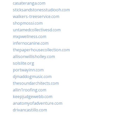
casateranga.com
sticksandstonesstudiooh.com
walkers-treeservice.com
shopmossi.com
untamedcollectivesd.com
mxpwellness.com
infernocanine.com
thepaperhousecollection.com
allisonwillisholley.com
solslite.org
portwayinn.com
djmaddogmusic.com
thesoundarchitects.com
allin1roofing.com
keepjudgewebb.com
anatomyofadventure.com
drivancastillo.com