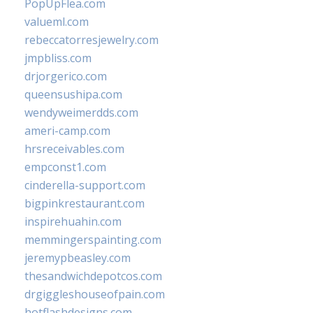
PopUpFlea.com
valueml.com
rebeccatorresjewelry.com
jmpbliss.com
drjorgerico.com
queensushipa.com
wendyweimerdds.com
ameri-camp.com
hrsreceivables.com
empconst1.com
cinderella-support.com
bigpinkrestaurant.com
inspirehuahin.com
memmingerspainting.com
jeremypbeasley.com
thesandwichdepotcos.com
drgiggleshouseofpain.com
hotflashdesigns.com