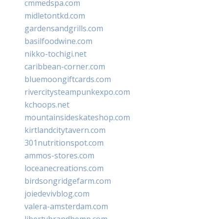
cmmedspa.com
midletontkd.com
gardensandgrills.com
basilfoodwine.com
nikko-tochigi.net
caribbean-corner.com
bluemoongiftcards.com
rivercitysteampunkexpo.com
kchoops.net
mountainsideskateshop.com
kirtlandcitytavern.com
301nutritionspot.com
ammos-stores.com
loceanecreations.com
birdsongridgefarm.com
joiedevivblog.com
valera-amsterdam.com
libertybrandhemp.com