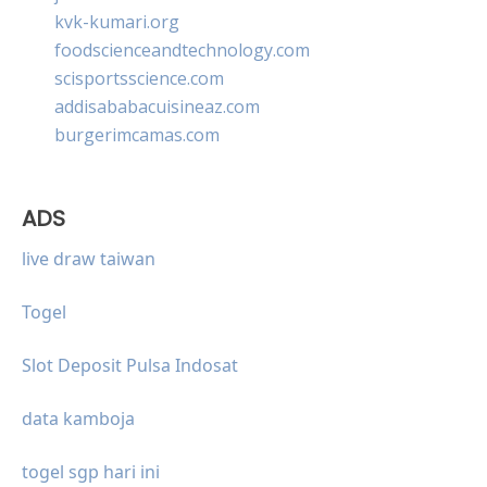
kvk-kumari.org
foodscienceandtechnology.com
scisportsscience.com
addisababacuisineaz.com
burgerimcamas.com
ADS
live draw taiwan
Togel
Slot Deposit Pulsa Indosat
data kamboja
togel sgp hari ini