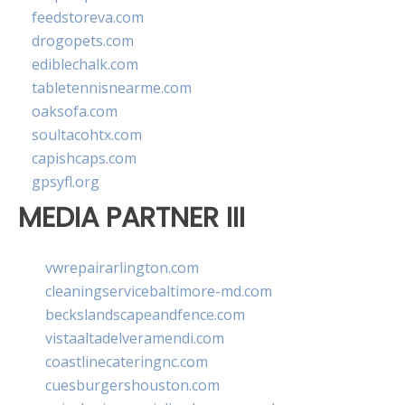
feedstoreva.com
drogopets.com
ediblechalk.com
tabletennisnearme.com
oaksofa.com
soultacohtx.com
capishcaps.com
gpsyfl.org
MEDIA PARTNER III
vwrepairarlington.com
cleaningservicebaltimore-md.com
beckslandscapeandfence.com
vistaaltadelveramendi.com
coastlinecateringnc.com
cuesburgershouston.com