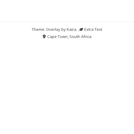
Theme: Overlay by
Kaira
.
Extra Text
Cape Town, South Africa