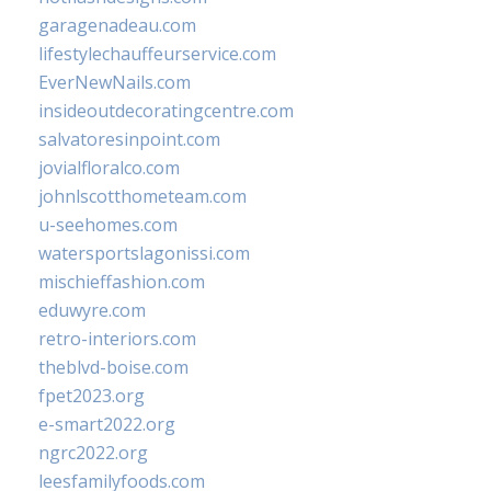
garagenadeau.com
lifestylechauffeurservice.com
EverNewNails.com
insideoutdecoratingcentre.com
salvatoresinpoint.com
jovialfloralco.com
johnlscotthometeam.com
u-seehomes.com
watersportslagonissi.com
mischieffashion.com
eduwyre.com
retro-interiors.com
theblvd-boise.com
fpet2023.org
e-smart2022.org
ngrc2022.org
leesfamilyfoods.com