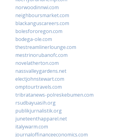
norwoodinnwi.com
neighboursmarket.com
blackanguscareers.com
bolesfororegon.com
bodega-ole.com
thestreamlinerlounge.com
mestrinorubanofc.com
novelatherton.com
nassvalleygardens.net
electjohnstewart.com
omptourtravels.com
tribratanews-polreskebumen.com
rsudbayuasih.org
publikjurnalistik.org
juneteenthapparel.net
italywarm.com
journaloffinanceeconomics.com