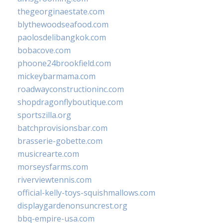
thegeorginaestate.com
blythewoodseafood.com
paolosdelibangkok.com
bobacove.com
phoone24brookfield.com
mickeybarmama.com
roadwayconstructioninc.com
shopdragonflyboutique.com
sportszilla.org
batchprovisionsbar.com
brasserie-gobette.com
musicrearte.com
morseysfarms.com
riverviewtennis.com
official-kelly-toys-squishmallows.com
displaygardenonsuncrest.org
bbq-empire-usa.com