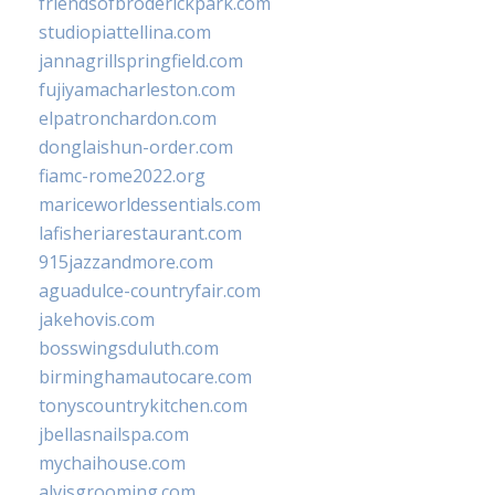
friendsofbroderickpark.com
studiopiattellina.com
jannagrillspringfield.com
fujiyamacharleston.com
elpatronchardon.com
donglaishun-order.com
fiamc-rome2022.org
mariceworldessentials.com
lafisheriarestaurant.com
915jazzandmore.com
aguadulce-countryfair.com
jakehovis.com
bosswingsduluth.com
birminghamautocare.com
tonyscountrykitchen.com
jbellasnailspa.com
mychaihouse.com
alvisgrooming.com