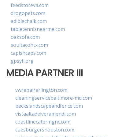
feedstoreva.com
drogopets.com
ediblechalk.com
tabletennisnearme.com
oaksofa.com
soultacohtx.com
capishcaps.com
gpsyfl.org
MEDIA PARTNER III
vwrepairarlington.com
cleaningservicebaltimore-md.com
beckslandscapeandfence.com
vistaaltadelveramendi.com
coastlinecateringnc.com
cuesburgershouston.com