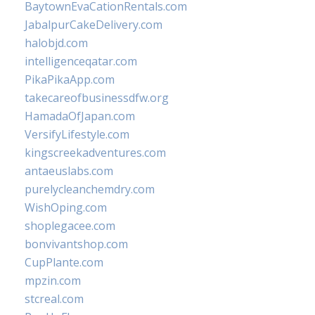
BaytownEvaCationRentals.com
JabalpurCakeDelivery.com
halobjd.com
intelligenceqatar.com
PikaPikaApp.com
takecareofbusinessdfw.org
HamadaOfJapan.com
VersifyLifestyle.com
kingscreekadventures.com
antaeuslabs.com
purelycleanchemdry.com
WishOping.com
shoplegacee.com
bonvivantshop.com
CupPlante.com
mpzin.com
stcreal.com