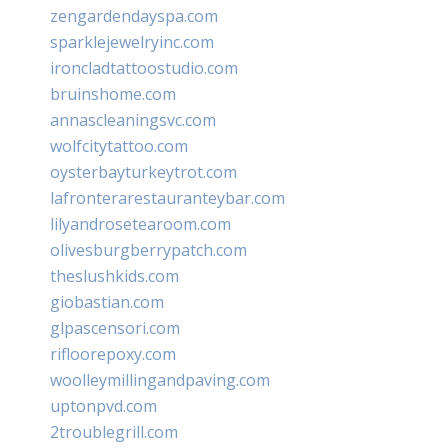
zengardendayspa.com
sparklejewelryinc.com
ironcladtattoostudio.com
bruinshome.com
annascleaningsvc.com
wolfcitytattoo.com
oysterbayturkeytrot.com
lafronterarestauranteybar.com
lilyandrosetearoom.com
olivesburgberrypatch.com
theslushkids.com
giobastian.com
glpascensori.com
rifloorepoxy.com
woolleymillingandpaving.com
uptonpvd.com
2troublegrill.com