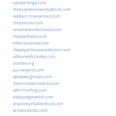
casateranga.com
sticksandstonesstudiooh.com
walkers-treeservice.com
shopmossi.com
untamedcollectivesd.com
mxpwellness.com
infernocanine.com
thepaperhousecollection.com
allisonwillisholley.com
solslite.org
portwayinn.com
djmaddogmusic.com
thesoundarchitects.com
allin1roofing.com
keepjudgewebb.com
anatomyofadventure.com
drivancastillo.com