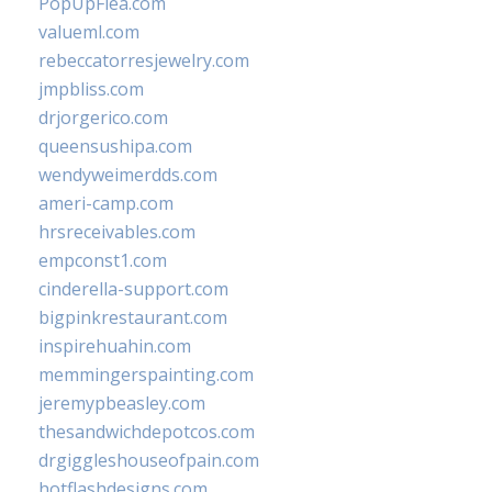
PopUpFlea.com
valueml.com
rebeccatorresjewelry.com
jmpbliss.com
drjorgerico.com
queensushipa.com
wendyweimerdds.com
ameri-camp.com
hrsreceivables.com
empconst1.com
cinderella-support.com
bigpinkrestaurant.com
inspirehuahin.com
memmingerspainting.com
jeremypbeasley.com
thesandwichdepotcos.com
drgiggleshouseofpain.com
hotflashdesigns.com