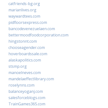
catfriends-bg.org
marianlives.org
waywardtees.com
pidfloorsexpress.com
bancodevenezuelaen.com
bettermoodfoodcorporation.com
hingstonnt.com
chooseagender.com
hoverboardssale.com
alaskapolitics.com
stsmp.org
manoelneves.com
mandelaeffectlibrary.com
roselynns.com
balanceyoganj.com
salesforceblogs.com
TrainGames365.com