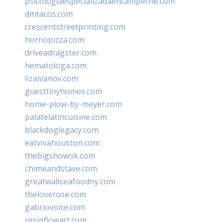
psicologiaespecializadaencampeche.com
dmtacos.com
crescentstreetprinting.com
hornopizza.com
driveadragster.com
hematologa.com
lizaivanov.com
guesttinyhomes.com
home-plow-by-meyer.com
palatelatincuisine.com
blackdoglegacy.com
eatvivahouston.com
thebigshowok.com
chimeandstave.com
greatwallseafoodny.com
theloverose.com
gabriovoice.com
resinflowart.com