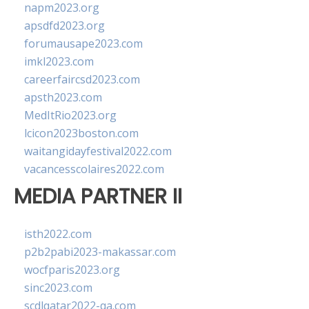
napm2023.org
apsdfd2023.org
forumausape2023.com
imkl2023.com
careerfaircsd2023.com
apsth2023.com
MedItRio2023.org
lcicon2023boston.com
waitangidayfestival2022.com
vacancesscolaires2022.com
MEDIA PARTNER II
isth2022.com
p2b2pabi2023-makassar.com
wocfparis2023.org
sinc2023.com
scdlqatar2022-qa.com