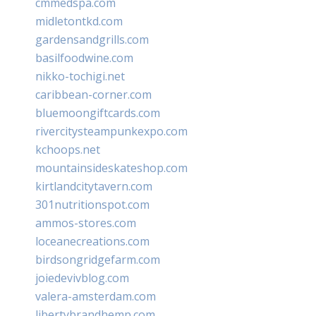
cmmedspa.com
midletontkd.com
gardensandgrills.com
basilfoodwine.com
nikko-tochigi.net
caribbean-corner.com
bluemoongiftcards.com
rivercitysteampunkexpo.com
kchoops.net
mountainsideskateshop.com
kirtlandcitytavern.com
301nutritionspot.com
ammos-stores.com
loceanecreations.com
birdsongridgefarm.com
joiedevivblog.com
valera-amsterdam.com
libertybrandhemp.com