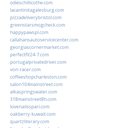
odieschillicothe.com
lacantinitagalesburg.com
pizzadeliverybristol.com
greenstarsmogcheck.com
happypawspl.com
callahansautoservicecenter.com
georgiascornermarket.com
perfectfit24-7.com
portugalprivatedriver.com
von-racer.com
coffeeshopcharleston.com
salon104mainstreet.com
alkaspringswater.com
318mainstreet8h.com
lovenailsspari.com
oakberry-kuwait.com
quartzliterary.com