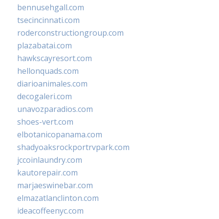
bennusehgall.com
tsecincinnati.com
roderconstructiongroup.com
plazabatai.com
hawkscayresort.com
hellonquads.com
diarioanimales.com
decogaleri.com
unavozparadios.com
shoes-vert.com
elbotanicopanama.com
shadyoaksrockportrvpark.com
jccoinlaundry.com
kautorepair.com
marjaeswinebar.com
elmazatlanclinton.com
ideacoffeenyc.com