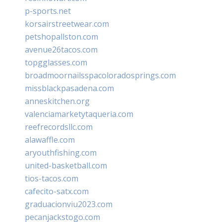
p-sports.net
korsairstreetwear.com
petshopallston.com
avenue26tacos.com
topgglasses.com
broadmoornailsspacoloradosprings.com
missblackpasadena.com
anneskitchen.org
valenciamarketytaqueria.com
reefrecordsllc.com
alawaffle.com
aryouthfishing.com
united-basketball.com
tios-tacos.com
cafecito-satx.com
graduacionviu2023.com
pecanjackstogo.com