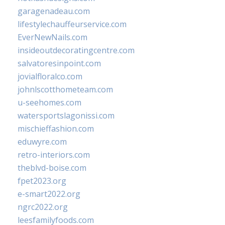
garagenadeau.com
lifestylechauffeurservice.com
EverNewNails.com
insideoutdecoratingcentre.com
salvatoresinpoint.com
jovialfloralco.com
johnlscotthometeam.com
u-seehomes.com
watersportslagonissi.com
mischieffashion.com
eduwyre.com
retro-interiors.com
theblvd-boise.com
fpet2023.org
e-smart2022.org
ngrc2022.org
leesfamilyfoods.com