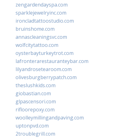
zengardendayspa.com
sparklejewelryinc.com
ironcladtattoostudio.com
bruinshome.com
annascleaningsvc.com
wolfcitytattoo.com
oysterbayturkeytrot.com
lafronterarestauranteybar.com
lilyandrosetearoom.com
olivesburgberrypatch.com
theslushkids.com
giobastian.com
glpascensori.com
rifloorepoxy.com
woolleymillingandpaving.com
uptonpvd.com
2troublegrill.com