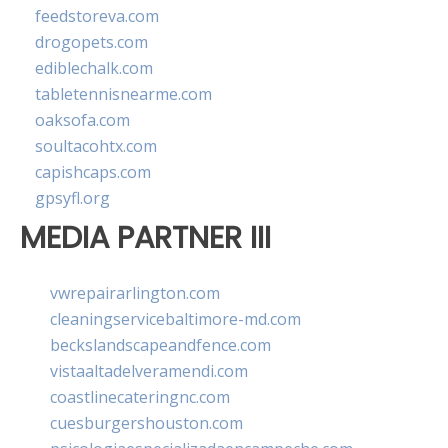
feedstoreva.com
drogopets.com
ediblechalk.com
tabletennisnearme.com
oaksofa.com
soultacohtx.com
capishcaps.com
gpsyfl.org
MEDIA PARTNER III
vwrepairarlington.com
cleaningservicebaltimore-md.com
beckslandscapeandfence.com
vistaaltadelveramendi.com
coastlinecateringnc.com
cuesburgershouston.com