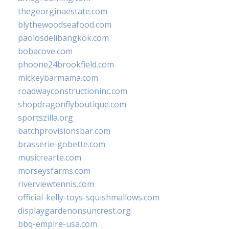
thegeorginaestate.com
blythewoodseafood.com
paolosdelibangkok.com
bobacove.com
phoone24brookfield.com
mickeybarmama.com
roadwayconstructioninc.com
shopdragonflyboutique.com
sportszilla.org
batchprovisionsbar.com
brasserie-gobette.com
musicrearte.com
morseysfarms.com
riverviewtennis.com
official-kelly-toys-squishmallows.com
displaygardenonsuncrest.org
bbq-empire-usa.com