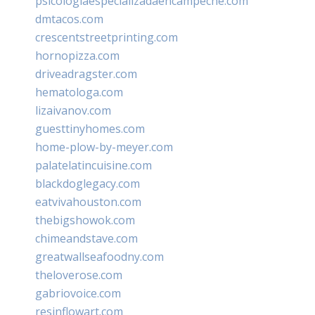
psicologiaespecializadaencampeche.com
dmtacos.com
crescentstreetprinting.com
hornopizza.com
driveadragster.com
hematologa.com
lizaivanov.com
guesttinyhomes.com
home-plow-by-meyer.com
palatelatincuisine.com
blackdoglegacy.com
eatvivahouston.com
thebigshowok.com
chimeandstave.com
greatwallseafoodny.com
theloverose.com
gabriovoice.com
resinflowart.com