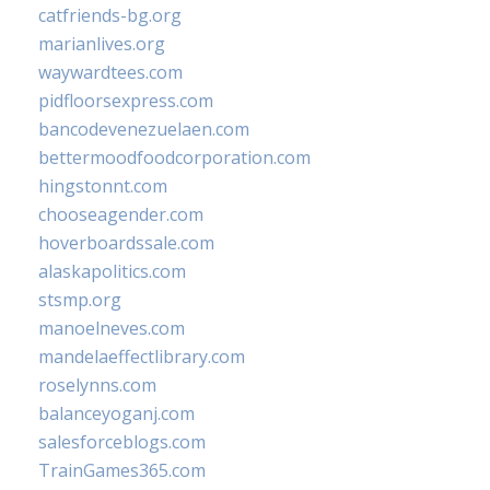
catfriends-bg.org
marianlives.org
waywardtees.com
pidfloorsexpress.com
bancodevenezuelaen.com
bettermoodfoodcorporation.com
hingstonnt.com
chooseagender.com
hoverboardssale.com
alaskapolitics.com
stsmp.org
manoelneves.com
mandelaeffectlibrary.com
roselynns.com
balanceyoganj.com
salesforceblogs.com
TrainGames365.com