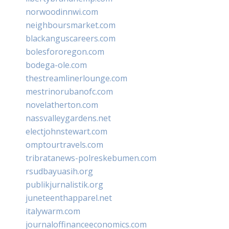
norwoodinnwi.com
neighboursmarket.com
blackanguscareers.com
bolesfororegon.com
bodega-ole.com
thestreamlinerlounge.com
mestrinorubanofc.com
novelatherton.com
nassvalleygardens.net
electjohnstewart.com
omptourtravels.com
tribratanews-polreskebumen.com
rsudbayuasih.org
publikjurnalistik.org
juneteenthapparel.net
italywarm.com
journaloffinanceeconomics.com