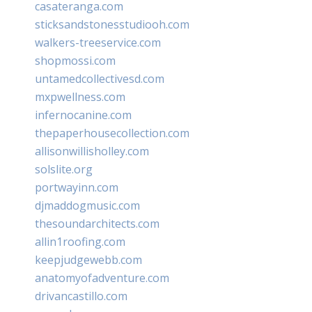
casateranga.com
sticksandstonesstudiooh.com
walkers-treeservice.com
shopmossi.com
untamedcollectivesd.com
mxpwellness.com
infernocanine.com
thepaperhousecollection.com
allisonwillisholley.com
solslite.org
portwayinn.com
djmaddogmusic.com
thesoundarchitects.com
allin1roofing.com
keepjudgewebb.com
anatomyofadventure.com
drivancastillo.com