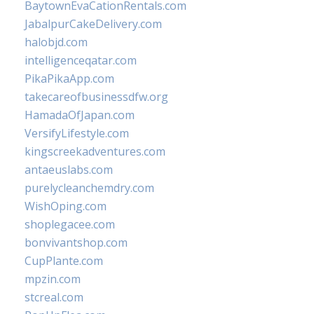
BaytownEvaCationRentals.com
JabalpurCakeDelivery.com
halobjd.com
intelligenceqatar.com
PikaPikaApp.com
takecareofbusinessdfw.org
HamadaOfJapan.com
VersifyLifestyle.com
kingscreekadventures.com
antaeuslabs.com
purelycleanchemdry.com
WishOping.com
shoplegacee.com
bonvivantshop.com
CupPlante.com
mpzin.com
stcreal.com