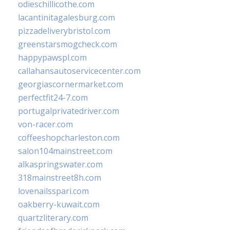
odieschillicothe.com
lacantinitagalesburg.com
pizzadeliverybristol.com
greenstarsmogcheck.com
happypawspl.com
callahansautoservicecenter.com
georgiascornermarket.com
perfectfit24-7.com
portugalprivatedriver.com
von-racer.com
coffeeshopcharleston.com
salon104mainstreet.com
alkaspringswater.com
318mainstreet8h.com
lovenailsspari.com
oakberry-kuwait.com
quartzliterary.com