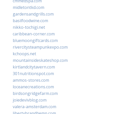
cmmedspa.com
midletontkd.com
gardensandgrills.com
basilfoodwine.com
nikko-tochigi.net
caribbean-corner.com
bluemoongiftcards.com
rivercitysteampunkexpo.com
kchoops.net
mountainsideskateshop.com
kirtlandcitytavern.com
301nutritionspot.com
ammos-stores.com
loceanecreations.com
birdsongridgefarm.com
joiedevivblog.com
valera-amsterdam.com
libertybrandhemp.com