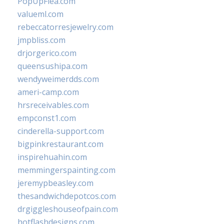
PopUpFlea.com
valueml.com
rebeccatorresjewelry.com
jmpbliss.com
drjorgerico.com
queensushipa.com
wendyweimerdds.com
ameri-camp.com
hrsreceivables.com
empconst1.com
cinderella-support.com
bigpinkrestaurant.com
inspirehuahin.com
memmingerspainting.com
jeremypbeasley.com
thesandwichdepotcos.com
drgiggleshouseofpain.com
hotflashdesigns.com