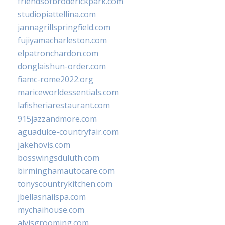
friendsofbroderickpark.com
studiopiattellina.com
jannagrillspringfield.com
fujiyamacharleston.com
elpatronchardon.com
donglaishun-order.com
fiamc-rome2022.org
mariceworldessentials.com
lafisheriarestaurant.com
915jazzandmore.com
aguadulce-countryfair.com
jakehovis.com
bosswingsduluth.com
birminghamautocare.com
tonyscountrykitchen.com
jbellasnailspa.com
mychaihouse.com
alvisgrooming.com