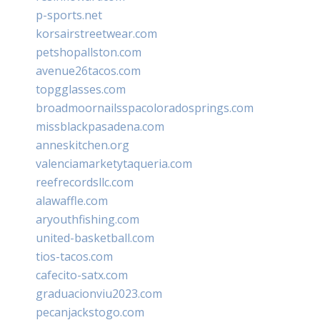
p-sports.net
korsairstreetwear.com
petshopallston.com
avenue26tacos.com
topgglasses.com
broadmoornailsspacoloradosprings.com
missblackpasadena.com
anneskitchen.org
valenciamarketytaqueria.com
reefrecordsllc.com
alawaffle.com
aryouthfishing.com
united-basketball.com
tios-tacos.com
cafecito-satx.com
graduacionviu2023.com
pecanjackstogo.com