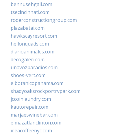
bennusehgall.com
tsecincinnati.com
roderconstructiongroup.com
plazabatai.com
hawkscayresort.com
hellonquads.com
diarioanimales.com
decogaleri.com
unavozparadios.com
shoes-vert.com
elbotanicopanama.com
shadyoaksrockportrvpark.com
jccoinlaundry.com
kautorepair.com
marjaeswinebar.com
elmazatlanclinton.com
ideacoffeenyc.com