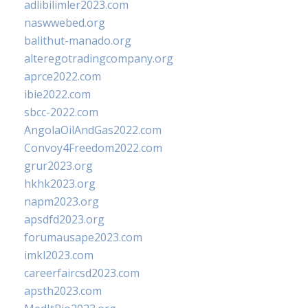
adlibilimler2023.com
naswwebed.org
balithut-manado.org
alteregotradingcompany.org
aprce2022.com
ibie2022.com
sbcc-2022.com
AngolaOilAndGas2022.com
Convoy4Freedom2022.com
grur2023.org
hkhk2023.org
napm2023.org
apsdfd2023.org
forumausape2023.com
imkl2023.com
careerfaircsd2023.com
apsth2023.com