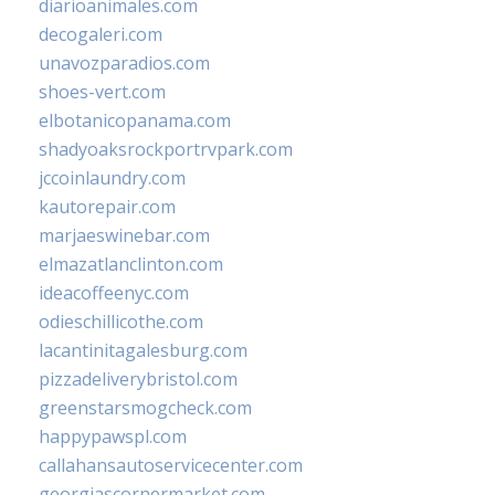
diarioanimales.com
decogaleri.com
unavozparadios.com
shoes-vert.com
elbotanicopanama.com
shadyoaksrockportrvpark.com
jccoinlaundry.com
kautorepair.com
marjaeswinebar.com
elmazatlanclinton.com
ideacoffeenyc.com
odieschillicothe.com
lacantinitagalesburg.com
pizzadeliverybristol.com
greenstarsmogcheck.com
happypawspl.com
callahansautoservicecenter.com
georgiascornermarket.com