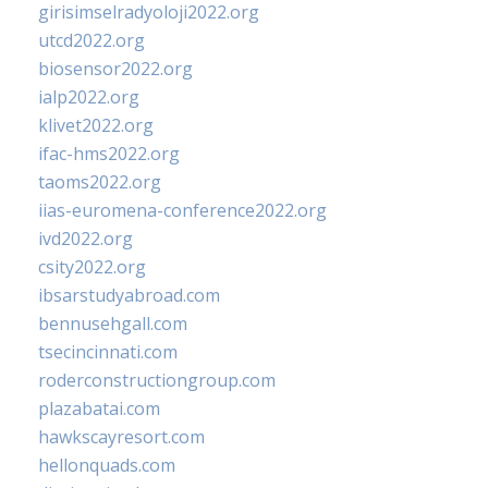
girisimselradyoloji2022.org
utcd2022.org
biosensor2022.org
ialp2022.org
klivet2022.org
ifac-hms2022.org
taoms2022.org
iias-euromena-conference2022.org
ivd2022.org
csity2022.org
ibsarstudyabroad.com
bennusehgall.com
tsecincinnati.com
roderconstructiongroup.com
plazabatai.com
hawkscayresort.com
hellonquads.com