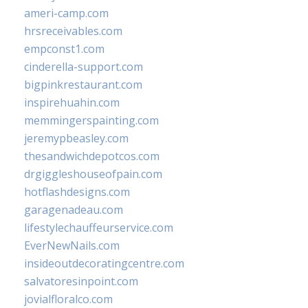
ameri-camp.com
hrsreceivables.com
empconst1.com
cinderella-support.com
bigpinkrestaurant.com
inspirehuahin.com
memmingerspainting.com
jeremypbeasley.com
thesandwichdepotcos.com
drgiggleshouseofpain.com
hotflashdesigns.com
garagenadeau.com
lifestylechauffeurservice.com
EverNewNails.com
insideoutdecoratingcentre.com
salvatoresinpoint.com
jovialfloralco.com