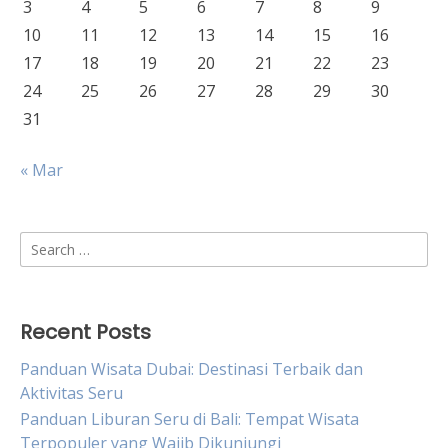
3
4
5
6
7
8
9
10
11
12
13
14
15
16
17
18
19
20
21
22
23
24
25
26
27
28
29
30
31
« Mar
Search
for:
Recent Posts
Panduan Wisata Dubai: Destinasi Terbaik dan
Aktivitas Seru
Panduan Liburan Seru di Bali: Tempat Wisata
Terpopuler yang Wajib Dikunjungi