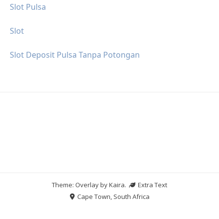
Slot Pulsa
Slot
Slot Deposit Pulsa Tanpa Potongan
Theme: Overlay by
Kaira
.
Extra Text
Cape Town, South Africa