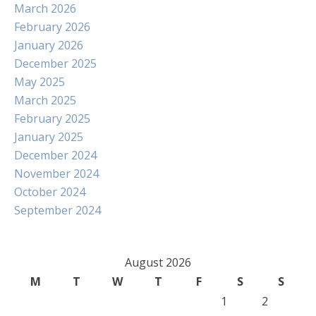
March 2026
February 2026
January 2026
December 2025
May 2025
March 2025
February 2025
January 2025
December 2024
November 2024
October 2024
September 2024
August 2026
M
T
W
T
F
S
S
1
2