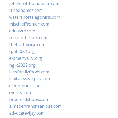
johnlscotthometeam.com
u-seehomes.com
watersportslagonissi.com
mischieffashion.com
eduwyre.com
retro-interiors.com
theblvd-boise.com
fpet2023.org
e-smart2022.org
ngrc2022.org
leesfamilyfoods.com
lewis-lewis-cpas.com
eleontennis.com
cyetus.com
bradfordshops.com
almadenranchsanjose.com
advocatevijay.com