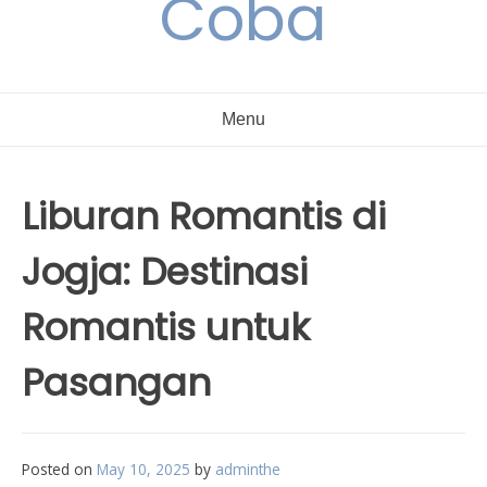
Coba
Menu
Liburan Romantis di
Jogja: Destinasi
Romantis untuk
Pasangan
Posted on
May 10, 2025
by
adminthe