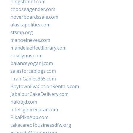
hingstonnt.com
chooseagender.com
hoverboardssale.com
alaskapolitics.com
stsmp.org
manoelneves.com
mandelaeffectlibrary.com
roselynns.com
balanceyoganj.com
salesforceblogs.com
TrainGames365.com
BaytownEvaCationRentals.com
JabalpurCakeDelivery.com
halobjd.com
intelligenceqatar.com
PikaPikaApp.com
takecareofbusinessdfw.org
HamadaOfJapan.com