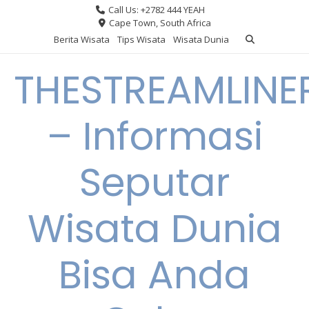
Skip
Call Us: +2782 444 YEAH
to
Cape Town, South Africa
content
Berita Wisata
Tips Wisata
Wisata Dunia
THESTREAMLIN
– Informasi
Seputar
Wisata Dunia
Bisa Anda