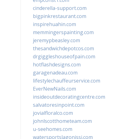
empconst1.com
cinderella-support.com
bigpinkrestaurant.com
inspirehuahin.com
memmingerspainting.com
jeremypbeasley.com
thesandwichdepotcos.com
drgiggleshouseofpain.com
hotflashdesigns.com
garagenadeau.com
lifestylechauffeurservice.com
EverNewNails.com
insideoutdecoratingcentre.com
salvatoresinpoint.com
jovialfloralco.com
johnlscotthometeam.com
u-seehomes.com
watersportslagonissi.com