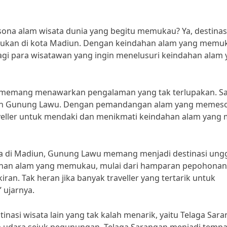
na alam wisata dunia yang begitu memukau? Ya, destinas
 temukan di kota Madiun. Dengan keindahan alam yang memu
bagi para wisatawan yang ingin menelusuri keindahan alam
 memang menawarkan pengalaman yang tak terlupakan. Sa
dalah Gunung Lawu. Dengan pemandangan alam yang memes
veller untuk mendaki dan menikmati keindahan alam yang 
ta di Madiun, Gunung Lawu memang menjadi destinasi ung
ahan alam yang memukau, mulai dari hamparan pepohonan 
an. Tak heran jika banyak traveller yang tertarik untuk
 ujarnya.
nasi wisata lain yang tak kalah menarik, yaitu Telaga Sara