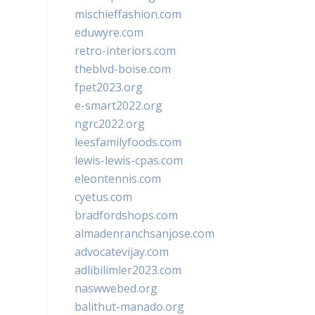
mischieffashion.com
eduwyre.com
retro-interiors.com
theblvd-boise.com
fpet2023.org
e-smart2022.org
ngrc2022.org
leesfamilyfoods.com
lewis-lewis-cpas.com
eleontennis.com
cyetus.com
bradfordshops.com
almadenranchsanjose.com
advocatevijay.com
adlibilimler2023.com
naswwebed.org
balithut-manado.org