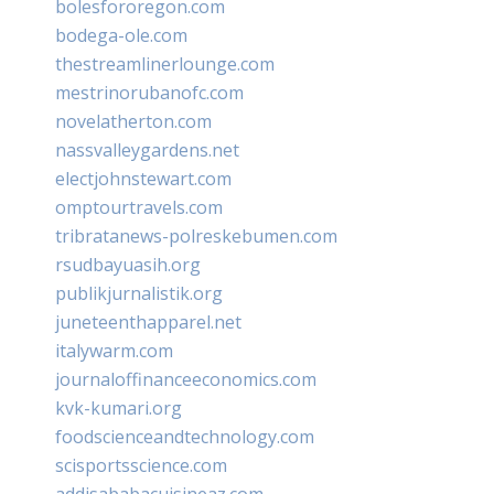
bolesfororegon.com
bodega-ole.com
thestreamlinerlounge.com
mestrinorubanofc.com
novelatherton.com
nassvalleygardens.net
electjohnstewart.com
omptourtravels.com
tribratanews-polreskebumen.com
rsudbayuasih.org
publikjurnalistik.org
juneteenthapparel.net
italywarm.com
journaloffinanceeconomics.com
kvk-kumari.org
foodscienceandtechnology.com
scisportsscience.com
addisababacuisineaz.com