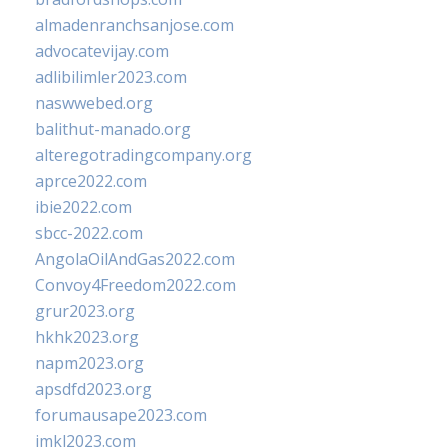
almadenranchsanjose.com
advocatevijay.com
adlibilimler2023.com
naswwebed.org
balithut-manado.org
alteregotradingcompany.org
aprce2022.com
ibie2022.com
sbcc-2022.com
AngolaOilAndGas2022.com
Convoy4Freedom2022.com
grur2023.org
hkhk2023.org
napm2023.org
apsdfd2023.org
forumausape2023.com
imkl2023.com