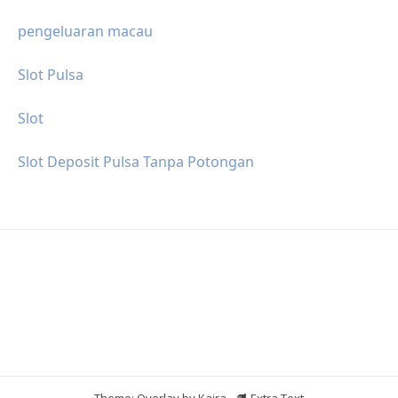
pengeluaran macau
Slot Pulsa
Slot
Slot Deposit Pulsa Tanpa Potongan
Theme: Overlay by
Kaira
.
Extra Text