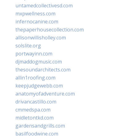
untamedcollectivesd.com
mxpwellness.com
infernocanine.com
thepaperhousecollection.com
allisonwillisholley.com
solslite.org
portwayinn.com
djmaddogmusic.com
thesoundarchitects.com
allin1roofing.com
keepjudgewebb.com
anatomyofadventure.com
drivancastillo.com
cmmedspa.com
midletontkd.com
gardensandgrills.com
basilfoodwine.com