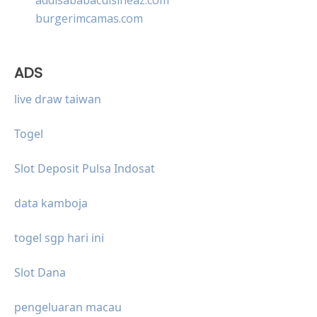
burgerimcamas.com
ADS
live draw taiwan
Togel
Slot Deposit Pulsa Indosat
data kamboja
togel sgp hari ini
Slot Dana
pengeluaran macau