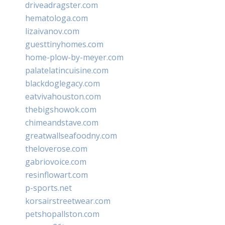
driveadragster.com
hematologa.com
lizaivanov.com
guesttinyhomes.com
home-plow-by-meyer.com
palatelatincuisine.com
blackdoglegacy.com
eatvivahouston.com
thebigshowok.com
chimeandstave.com
greatwallseafoodny.com
theloverose.com
gabriovoice.com
resinflowart.com
p-sports.net
korsairstreetwear.com
petshopallston.com