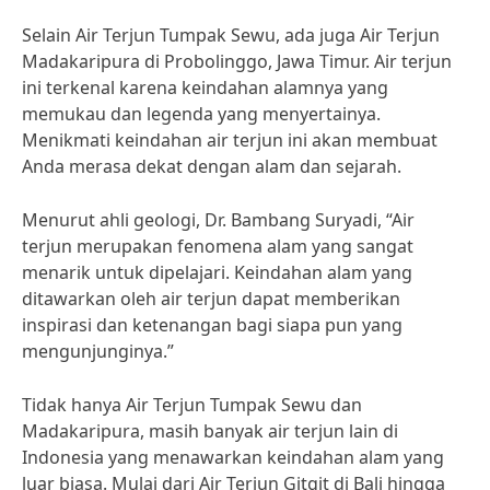
Selain Air Terjun Tumpak Sewu, ada juga Air Terjun
Madakaripura di Probolinggo, Jawa Timur. Air terjun
ini terkenal karena keindahan alamnya yang
memukau dan legenda yang menyertainya.
Menikmati keindahan air terjun ini akan membuat
Anda merasa dekat dengan alam dan sejarah.
Menurut ahli geologi, Dr. Bambang Suryadi, “Air
terjun merupakan fenomena alam yang sangat
menarik untuk dipelajari. Keindahan alam yang
ditawarkan oleh air terjun dapat memberikan
inspirasi dan ketenangan bagi siapa pun yang
mengunjunginya.”
Tidak hanya Air Terjun Tumpak Sewu dan
Madakaripura, masih banyak air terjun lain di
Indonesia yang menawarkan keindahan alam yang
luar biasa. Mulai dari Air Terjun Gitgit di Bali hingga