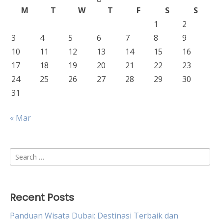
M
T
W
T
F
S
S
1
2
3
4
5
6
7
8
9
10
11
12
13
14
15
16
17
18
19
20
21
22
23
24
25
26
27
28
29
30
31
« Mar
Search
for:
Recent Posts
Panduan Wisata Dubai: Destinasi Terbaik dan