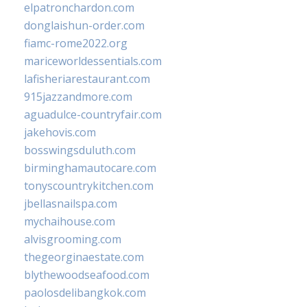
elpatronchardon.com
donglaishun-order.com
fiamc-rome2022.org
mariceworldessentials.com
lafisheriarestaurant.com
915jazzandmore.com
aguadulce-countryfair.com
jakehovis.com
bosswingsduluth.com
birminghamautocare.com
tonyscountrykitchen.com
jbellasnailspa.com
mychaihouse.com
alvisgrooming.com
thegeorginaestate.com
blythewoodseafood.com
paolosdelibangkok.com