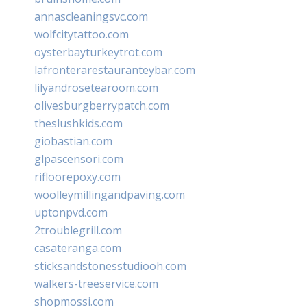
annascleaningsvc.com
wolfcitytattoo.com
oysterbayturkeytrot.com
lafronterarestauranteybar.com
lilyandrosetearoom.com
olivesburgberrypatch.com
theslushkids.com
giobastian.com
glpascensori.com
rifloorepoxy.com
woolleymillingandpaving.com
uptonpvd.com
2troublegrill.com
casateranga.com
sticksandstonesstudiooh.com
walkers-treeservice.com
shopmossi.com