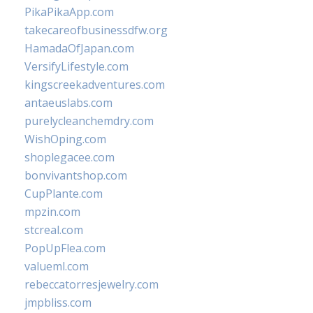
PikaPikaApp.com
takecareofbusinessdfw.org
HamadaOfJapan.com
VersifyLifestyle.com
kingscreekadventures.com
antaeuslabs.com
purelycleanchemdry.com
WishOping.com
shoplegacee.com
bonvivantshop.com
CupPlante.com
mpzin.com
stcreal.com
PopUpFlea.com
valueml.com
rebeccatorresjewelry.com
jmpbliss.com