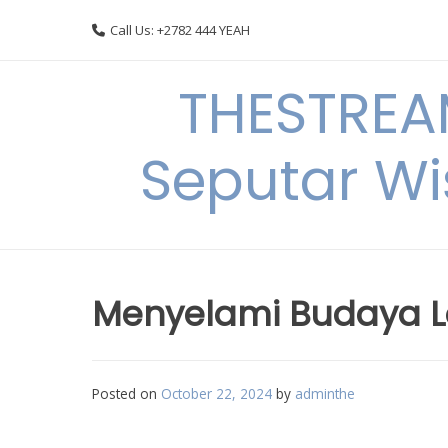
Skip
Call Us: +2782 444 YEAH
to
content
THESTREA
Seputar Wi
Menyelami Budaya Lo
Posted on
October 22, 2024
by
adminthe