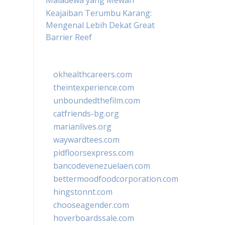
Maladewa yang Mewah
Keajaiban Terumbu Karang:
Mengenal Lebih Dekat Great
Barrier Reef
okhealthcareers.com
theintexperience.com
unboundedthefilm.com
catfriends-bg.org
marianlives.org
waywardtees.com
pidfloorsexpress.com
bancodevenezuelaen.com
bettermoodfoodcorporation.com
hingstonnt.com
chooseagender.com
hoverboardssale.com