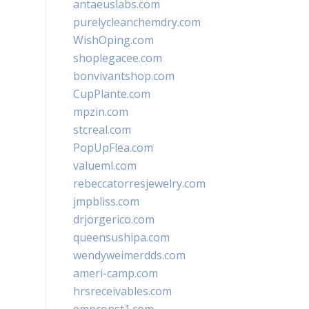
antaeuslabs.com
purelycleanchemdry.com
WishOping.com
shoplegacee.com
bonvivantshop.com
CupPlante.com
mpzin.com
stcreal.com
PopUpFlea.com
valueml.com
rebeccatorresjewelry.com
jmpbliss.com
drjorgerico.com
queensushipa.com
wendyweimerdds.com
ameri-camp.com
hrsreceivables.com