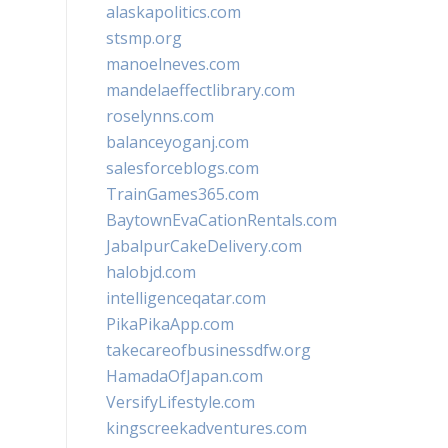
alaskapolitics.com
stsmp.org
manoelneves.com
mandelaeffectlibrary.com
roselynns.com
balanceyoganj.com
salesforceblogs.com
TrainGames365.com
BaytownEvaCationRentals.com
JabalpurCakeDelivery.com
halobjd.com
intelligenceqatar.com
PikaPikaApp.com
takecareofbusinessdfw.org
HamadaOfJapan.com
VersifyLifestyle.com
kingscreekadventures.com