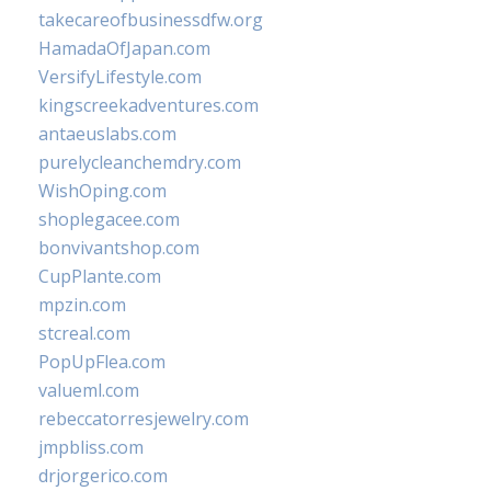
takecareofbusinessdfw.org
HamadaOfJapan.com
VersifyLifestyle.com
kingscreekadventures.com
antaeuslabs.com
purelycleanchemdry.com
WishOping.com
shoplegacee.com
bonvivantshop.com
CupPlante.com
mpzin.com
stcreal.com
PopUpFlea.com
valueml.com
rebeccatorresjewelry.com
jmpbliss.com
drjorgerico.com