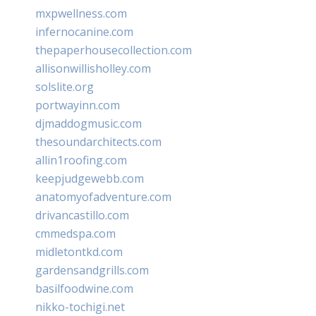
mxpwellness.com
infernocanine.com
thepaperhousecollection.com
allisonwillisholley.com
solslite.org
portwayinn.com
djmaddogmusic.com
thesoundarchitects.com
allin1roofing.com
keepjudgewebb.com
anatomyofadventure.com
drivancastillo.com
cmmedspa.com
midletontkd.com
gardensandgrills.com
basilfoodwine.com
nikko-tochigi.net