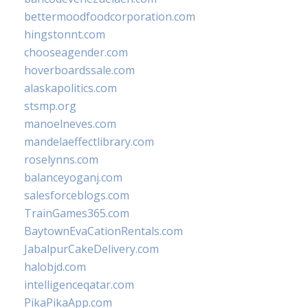
bettermoodfoodcorporation.com
hingstonnt.com
chooseagender.com
hoverboardssale.com
alaskapolitics.com
stsmp.org
manoelneves.com
mandelaeffectlibrary.com
roselynns.com
balanceyoganj.com
salesforceblogs.com
TrainGames365.com
BaytownEvaCationRentals.com
JabalpurCakeDelivery.com
halobjd.com
intelligenceqatar.com
PikaPikaApp.com