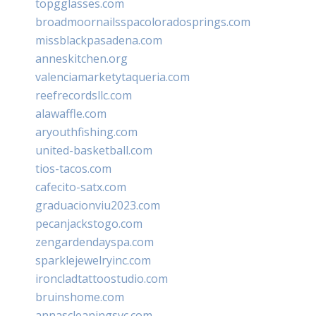
topgglasses.com
broadmoornailsspacoloradosprings.com
missblackpasadena.com
anneskitchen.org
valenciamarketytaqueria.com
reefrecordsllc.com
alawaffle.com
aryouthfishing.com
united-basketball.com
tios-tacos.com
cafecito-satx.com
graduacionviu2023.com
pecanjackstogo.com
zengardendayspa.com
sparklejewelryinc.com
ironcladtattoostudio.com
bruinshome.com
annascleaningsvc.com