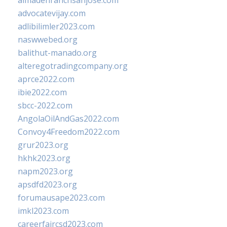
almadenranchsanjose.com
advocatevijay.com
adlibilimler2023.com
naswwebed.org
balithut-manado.org
alteregotradingcompany.org
aprce2022.com
ibie2022.com
sbcc-2022.com
AngolaOilAndGas2022.com
Convoy4Freedom2022.com
grur2023.org
hkhk2023.org
napm2023.org
apsdfd2023.org
forumausape2023.com
imkl2023.com
careerfaircsd2023.com