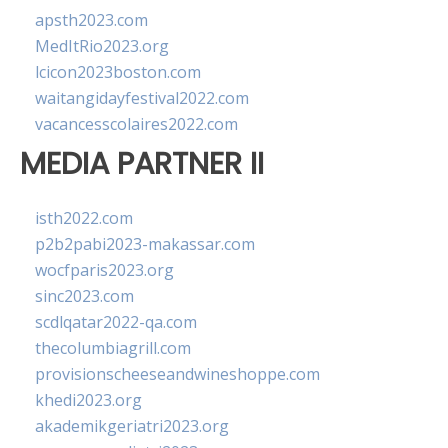
apsth2023.com
MedItRio2023.org
lcicon2023boston.com
waitangidayfestival2022.com
vacancesscolaires2022.com
MEDIA PARTNER II
isth2022.com
p2b2pabi2023-makassar.com
wocfparis2023.org
sinc2023.com
scdlqatar2022-qa.com
thecolumbiagrill.com
provisionscheeseandwineshoppe.com
khedi2023.org
akademikgeriatri2023.org