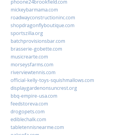
phoone24brookfield.com
mickeybarmama.com
roadwayconstructioninc.com
shopdragonflyboutique.com
sportszilla.org
batchprovisionsbar.com
brasserie-gobette.com
musicrearte.com
morseysfarms.com
riverviewtennis.com
official-kelly-toys-squishmallows.com
displaygardenonsuncrest.org
bbq-empire-usa.com
feedstoreva.com
drogopets.com
ediblechalk.com
tabletennisnearme.com