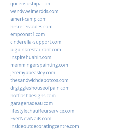
queensushipa.com
wendyweimerdds.com
ameri-camp.com
hrsreceivables.com
empconst1.com
cinderella-support.com
bigpinkrestaurant.com
inspirehuahin.com
memmingerspainting.com
jeremypbeasley.com
thesandwichdepotcos.com
drgiggleshouseofpain.com
hotflashdesigns.com
garagenadeau.com
lifestylechauffeurservice.com
EverNewNails.com
insideoutdecoratingcentre.com