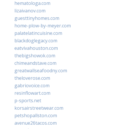
hematologa.com
lizaivanov.com
guesttinyhomes.com
home-plow-by-meyer.com
palatelatincuisine.com
blackdoglegacy.com
eatvivahouston.com
thebigshowok.com
chimeandstave.com
greatwallseafoodny.com
theloverose.com
gabriovoice.com
resinflowart.com
p-sports.net
korsairstreetwear.com
petshopallston.com
avenue26tacos.com