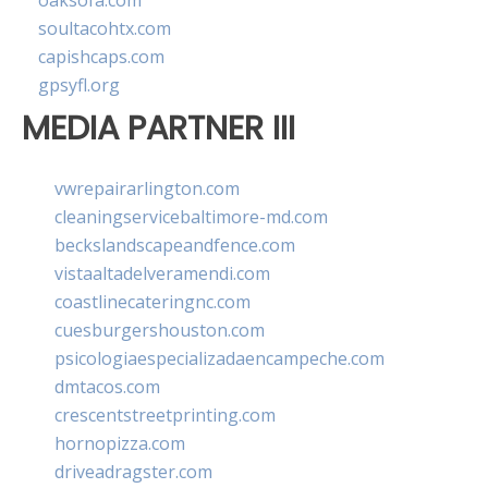
oaksofa.com
soultacohtx.com
capishcaps.com
gpsyfl.org
MEDIA PARTNER III
vwrepairarlington.com
cleaningservicebaltimore-md.com
beckslandscapeandfence.com
vistaaltadelveramendi.com
coastlinecateringnc.com
cuesburgershouston.com
psicologiaespecializadaencampeche.com
dmtacos.com
crescentstreetprinting.com
hornopizza.com
driveadragster.com