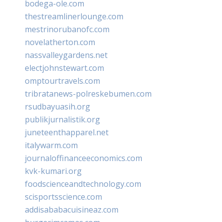
bodega-ole.com
thestreamlinerlounge.com
mestrinorubanofc.com
novelatherton.com
nassvalleygardens.net
electjohnstewart.com
omptourtravels.com
tribratanews-polreskebumen.com
rsudbayuasih.org
publikjurnalistik.org
juneteenthapparel.net
italywarm.com
journaloffinanceeconomics.com
kvk-kumari.org
foodscienceandtechnology.com
scisportsscience.com
addisababacuisineaz.com