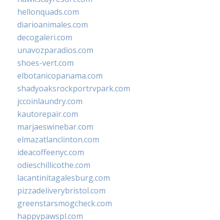
hellonquads.com
diarioanimales.com
decogaleri.com
unavozparadios.com
shoes-vert.com
elbotanicopanama.com
shadyoaksrockportrvpark.com
jccoinlaundry.com
kautorepair.com
marjaeswinebar.com
elmazatlanclinton.com
ideacoffeenyc.com
odieschillicothe.com
lacantinitagalesburg.com
pizzadeliverybristol.com
greenstarsmogcheck.com
happypawspl.com