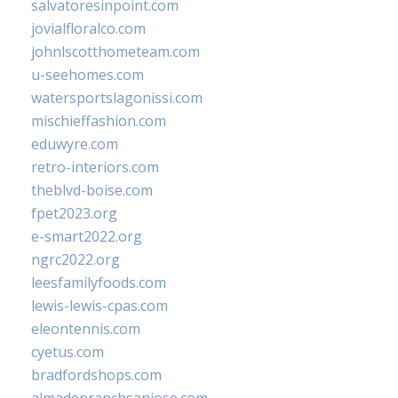
salvatoresinpoint.com
jovialfloralco.com
johnlscotthometeam.com
u-seehomes.com
watersportslagonissi.com
mischieffashion.com
eduwyre.com
retro-interiors.com
theblvd-boise.com
fpet2023.org
e-smart2022.org
ngrc2022.org
leesfamilyfoods.com
lewis-lewis-cpas.com
eleontennis.com
cyetus.com
bradfordshops.com