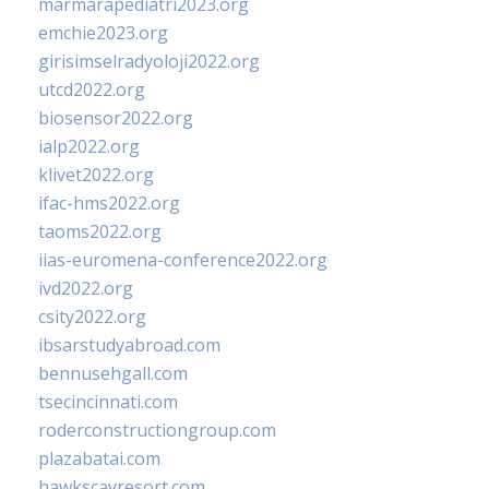
marmarapediatri2023.org
emchie2023.org
girisimselradyoloji2022.org
utcd2022.org
biosensor2022.org
ialp2022.org
klivet2022.org
ifac-hms2022.org
taoms2022.org
iias-euromena-conference2022.org
ivd2022.org
csity2022.org
ibsarstudyabroad.com
bennusehgall.com
tsecincinnati.com
roderconstructiongroup.com
plazabatai.com
hawkscayresort.com