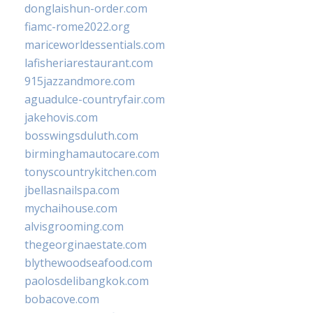
donglaishun-order.com
fiamc-rome2022.org
mariceworldessentials.com
lafisheriarestaurant.com
915jazzandmore.com
aguadulce-countryfair.com
jakehovis.com
bosswingsduluth.com
birminghamautocare.com
tonyscountrykitchen.com
jbellasnailspa.com
mychaihouse.com
alvisgrooming.com
thegeorginaestate.com
blythewoodseafood.com
paolosdelibangkok.com
bobacove.com