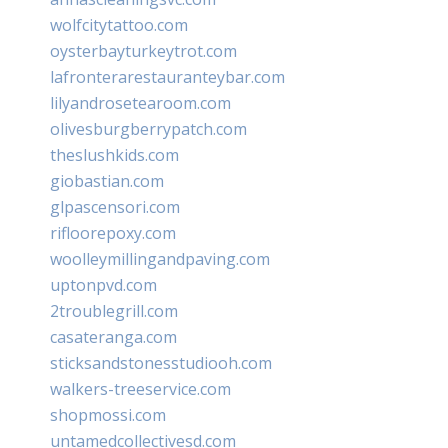
wolfcitytattoo.com
oysterbayturkeytrot.com
lafronterarestauranteybar.com
lilyandrosetearoom.com
olivesburgberrypatch.com
theslushkids.com
giobastian.com
glpascensori.com
rifloorepoxy.com
woolleymillingandpaving.com
uptonpvd.com
2troublegrill.com
casateranga.com
sticksandstonesstudiooh.com
walkers-treeservice.com
shopmossi.com
untamedcollectivesd.com