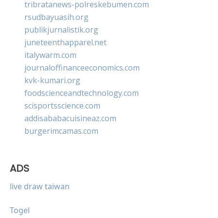
tribratanews-polreskebumen.com
rsudbayuasih.org
publikjurnalistik.org
juneteenthapparel.net
italywarm.com
journaloffinanceeconomics.com
kvk-kumari.org
foodscienceandtechnology.com
scisportsscience.com
addisababacuisineaz.com
burgerimcamas.com
ADS
live draw taiwan
Togel