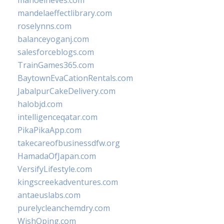
manoelneves.com
mandelaeffectlibrary.com
roselynns.com
balanceyoganj.com
salesforceblogs.com
TrainGames365.com
BaytownEvaCationRentals.com
JabalpurCakeDelivery.com
halobjd.com
intelligenceqatar.com
PikaPikaApp.com
takecareofbusinessdfw.org
HamadaOfJapan.com
VersifyLifestyle.com
kingscreekadventures.com
antaeuslabs.com
purelycleanchemdry.com
WishOping.com