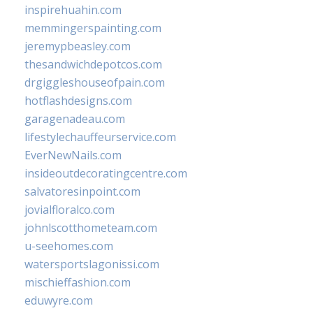
inspirehuahin.com
memmingerspainting.com
jeremypbeasley.com
thesandwichdepotcos.com
drgiggleshouseofpain.com
hotflashdesigns.com
garagenadeau.com
lifestylechauffeurservice.com
EverNewNails.com
insideoutdecoratingcentre.com
salvatoresinpoint.com
jovialfloralco.com
johnlscotthometeam.com
u-seehomes.com
watersportslagonissi.com
mischieffashion.com
eduwyre.com