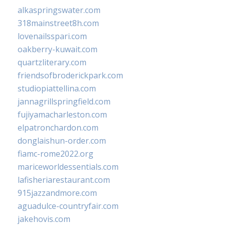
alkaspringswater.com
318mainstreet8h.com
lovenailsspari.com
oakberry-kuwait.com
quartzliterary.com
friendsofbroderickpark.com
studiopiattellina.com
jannagrillspringfield.com
fujiyamacharleston.com
elpatronchardon.com
donglaishun-order.com
fiamc-rome2022.org
mariceworldessentials.com
lafisheriarestaurant.com
915jazzandmore.com
aguadulce-countryfair.com
jakehovis.com