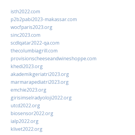
isth2022.com
p2b2pabi2023-makassar.com
wocfparis2023.org
sinc2023.com
scdlqatar2022-qa.com
thecolumbiagrill.com
provisionscheeseandwineshoppe.com
khedi2023.org
akademikgeriatri2023.org
marmarapediatri2023.org
emchie2023.org
girisimselradyoloji2022.org
utcd2022.org
biosensor2022.org
ialp2022.org
klivet2022.org