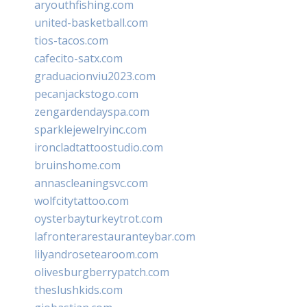
aryouthfishing.com
united-basketball.com
tios-tacos.com
cafecito-satx.com
graduacionviu2023.com
pecanjackstogo.com
zengardendayspa.com
sparklejewelryinc.com
ironcladtattoostudio.com
bruinshome.com
annascleaningsvc.com
wolfcitytattoo.com
oysterbayturkeytrot.com
lafronterarestauranteybar.com
lilyandrosetearoom.com
olivesburgberrypatch.com
theslushkids.com