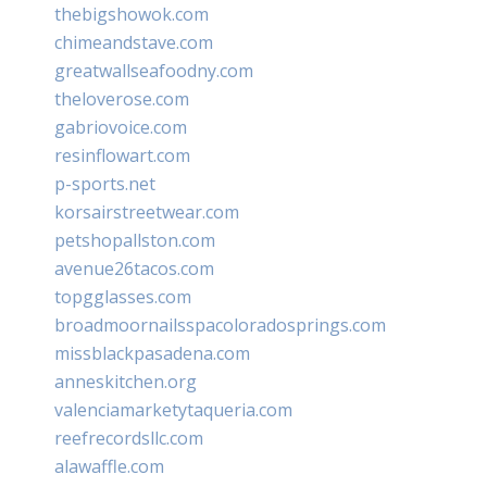
thebigshowok.com
chimeandstave.com
greatwallseafoodny.com
theloverose.com
gabriovoice.com
resinflowart.com
p-sports.net
korsairstreetwear.com
petshopallston.com
avenue26tacos.com
topgglasses.com
broadmoornailsspacoloradosprings.com
missblackpasadena.com
anneskitchen.org
valenciamarketytaqueria.com
reefrecordsllc.com
alawaffle.com