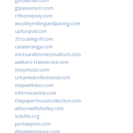
giobastian.com
glpascensori.com
rifloorepoxy.com
woolleymillingandpaving.com
uptonpvd.com
2troublegrill.com
casateranga.com
sticksandstonesstudiooh.com
walkers-treeservice.com
shopmossi.com
untamedcollectivesd.com
mxpwellness.com
infernocanine.com
thepaperhousecollection.com
allisonwillisholley.com
solslite.org
portwayinn.com
djmaddogmusic.com