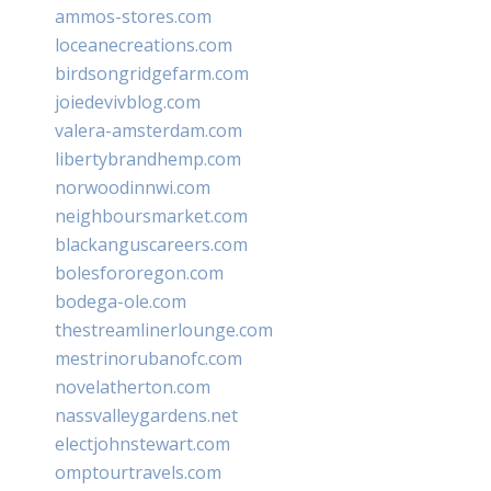
ammos-stores.com
loceanecreations.com
birdsongridgefarm.com
joiedevivblog.com
valera-amsterdam.com
libertybrandhemp.com
norwoodinnwi.com
neighboursmarket.com
blackanguscareers.com
bolesfororegon.com
bodega-ole.com
thestreamlinerlounge.com
mestrinorubanofc.com
novelatherton.com
nassvalleygardens.net
electjohnstewart.com
omptourtravels.com