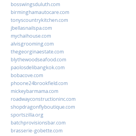
bosswingsduluth.com
birminghamautocare.com
tonyscountrykitchen.com
jbellasnailspa.com
mychaihouse.com
alvisgrooming.com
thegeorginaestate.com
blythewoodseafood.com
paolosdelibangkok.com
bobacove.com
phoone24brookfield.com
mickeybarmama.com
roadwayconstructioninc.com
shopdragonflyboutique.com
sportszilla.org
batchprovisionsbar.com
brasserie-gobette.com