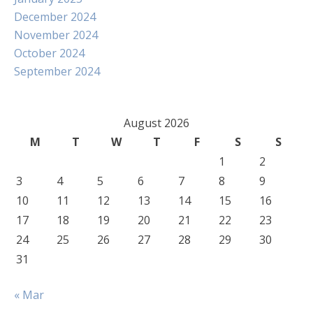
December 2024
November 2024
October 2024
September 2024
August 2026
M
T
W
T
F
S
S
1
2
3
4
5
6
7
8
9
10
11
12
13
14
15
16
17
18
19
20
21
22
23
24
25
26
27
28
29
30
31
« Mar