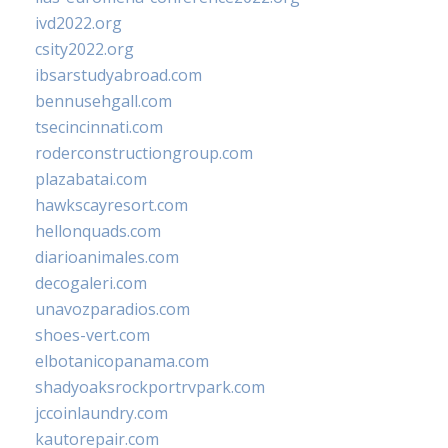
ivd2022.org
csity2022.org
ibsarstudyabroad.com
bennusehgall.com
tsecincinnati.com
roderconstructiongroup.com
plazabatai.com
hawkscayresort.com
hellonquads.com
diarioanimales.com
decogaleri.com
unavozparadios.com
shoes-vert.com
elbotanicopanama.com
shadyoaksrockportrvpark.com
jccoinlaundry.com
kautorepair.com