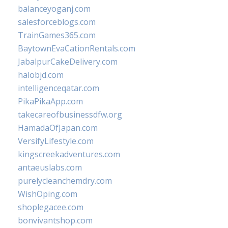
balanceyoganj.com
salesforceblogs.com
TrainGames365.com
BaytownEvaCationRentals.com
JabalpurCakeDelivery.com
halobjd.com
intelligenceqatar.com
PikaPikaApp.com
takecareofbusinessdfw.org
HamadaOfJapan.com
VersifyLifestyle.com
kingscreekadventures.com
antaeuslabs.com
purelycleanchemdry.com
WishOping.com
shoplegacee.com
bonvivantshop.com