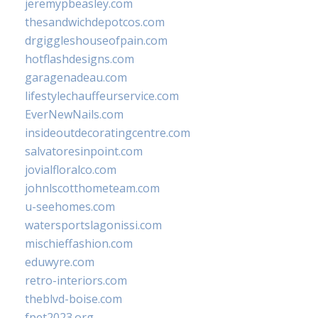
jeremypbeasley.com
thesandwichdepotcos.com
drgiggleshouseofpain.com
hotflashdesigns.com
garagenadeau.com
lifestylechauffeurservice.com
EverNewNails.com
insideoutdecoratingcentre.com
salvatoresinpoint.com
jovialfloralco.com
johnlscotthometeam.com
u-seehomes.com
watersportslagonissi.com
mischieffashion.com
eduwyre.com
retro-interiors.com
theblvd-boise.com
fpet2023.org