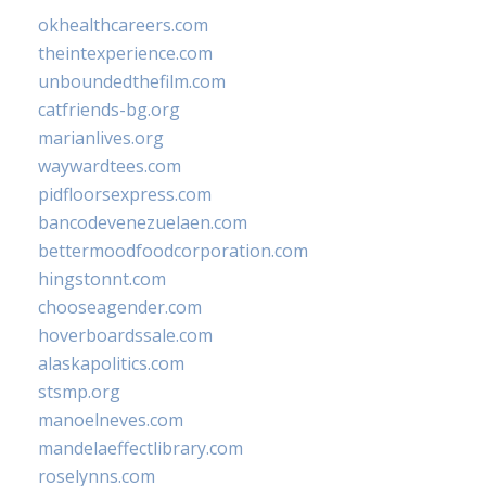
okhealthcareers.com
theintexperience.com
unboundedthefilm.com
catfriends-bg.org
marianlives.org
waywardtees.com
pidfloorsexpress.com
bancodevenezuelaen.com
bettermoodfoodcorporation.com
hingstonnt.com
chooseagender.com
hoverboardssale.com
alaskapolitics.com
stsmp.org
manoelneves.com
mandelaeffectlibrary.com
roselynns.com