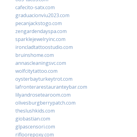
cafecito-satx.com
graduacionviu2023.com
pecanjackstogo.com
zengardendayspa.com
sparklejewelryinc.com
ironcladtattoostudio.com
bruinshome.com
annascleaningsvc.com
wolfcitytattoo.com
oysterbayturkeytrot.com
lafronterarestauranteybar.com
lilyandrosetearoom.com
olivesburgberrypatch.com
theslushkids.com
giobastian.com
glpascensori.com
rifloorepoxy.com