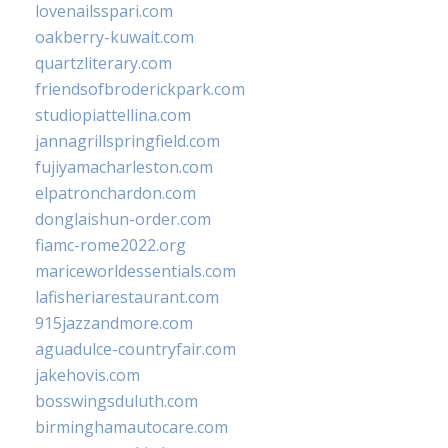
lovenailsspari.com
oakberry-kuwait.com
quartzliterary.com
friendsofbroderickpark.com
studiopiattellina.com
jannagrillspringfield.com
fujiyamacharleston.com
elpatronchardon.com
donglaishun-order.com
fiamc-rome2022.org
mariceworldessentials.com
lafisheriarestaurant.com
915jazzandmore.com
aguadulce-countryfair.com
jakehovis.com
bosswingsduluth.com
birminghamautocare.com