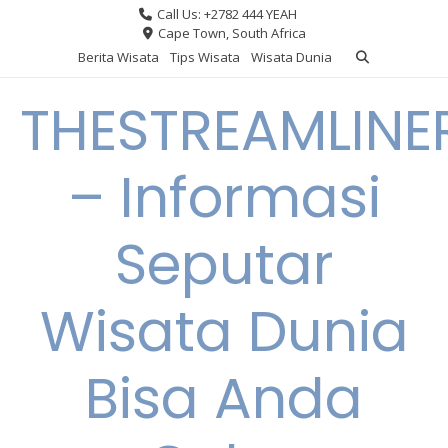
Skip
Call Us: +2782 444 YEAH
to
Cape Town, South Africa
content
Berita Wisata
Tips Wisata
Wisata Dunia
THESTREAMLIN
– Informasi
Seputar
Wisata Dunia
Bisa Anda