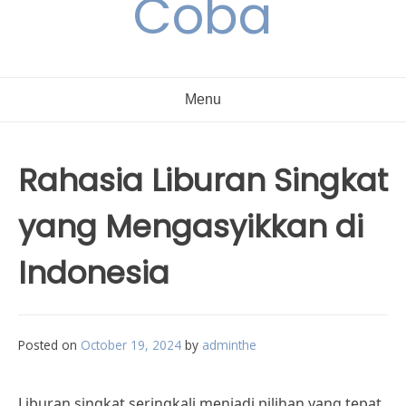
Coba
Menu
Rahasia Liburan Singkat
yang Mengasyikkan di
Indonesia
Posted on
October 19, 2024
by
adminthe
Liburan singkat seringkali menjadi pilihan yang tepat