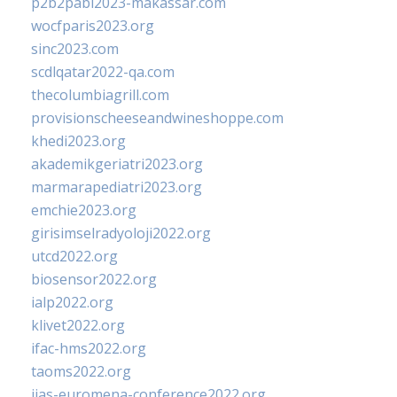
p2b2pabi2023-makassar.com
wocfparis2023.org
sinc2023.com
scdlqatar2022-qa.com
thecolumbiagrill.com
provisionscheeseandwineshoppe.com
khedi2023.org
akademikgeriatri2023.org
marmarapediatri2023.org
emchie2023.org
girisimselradyoloji2022.org
utcd2022.org
biosensor2022.org
ialp2022.org
klivet2022.org
ifac-hms2022.org
taoms2022.org
iias-euromena-conference2022.org