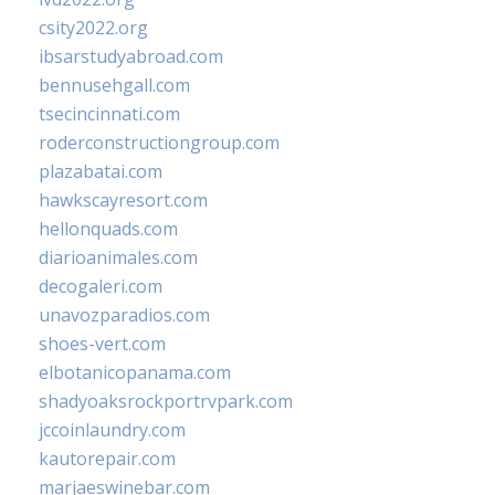
csity2022.org
ibsarstudyabroad.com
bennusehgall.com
tsecincinnati.com
roderconstructiongroup.com
plazabatai.com
hawkscayresort.com
hellonquads.com
diarioanimales.com
decogaleri.com
unavozparadios.com
shoes-vert.com
elbotanicopanama.com
shadyoaksrockportrvpark.com
jccoinlaundry.com
kautorepair.com
marjaeswinebar.com