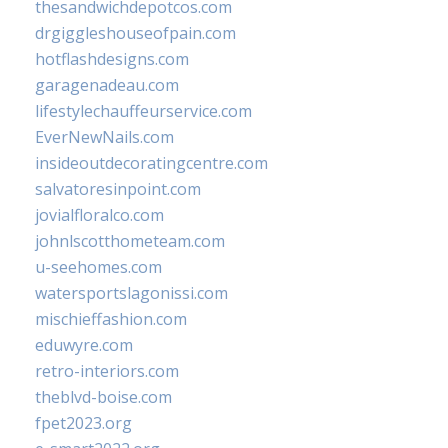
thesandwichdepotcos.com
drgiggleshouseofpain.com
hotflashdesigns.com
garagenadeau.com
lifestylechauffeurservice.com
EverNewNails.com
insideoutdecoratingcentre.com
salvatoresinpoint.com
jovialfloralco.com
johnlscotthometeam.com
u-seehomes.com
watersportslagonissi.com
mischieffashion.com
eduwyre.com
retro-interiors.com
theblvd-boise.com
fpet2023.org