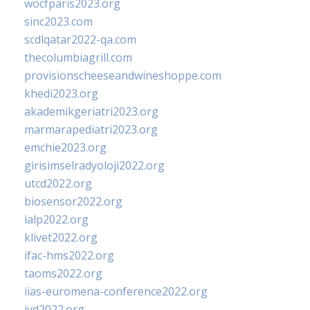
wocfparis2023.org
sinc2023.com
scdlqatar2022-qa.com
thecolumbiagrill.com
provisionscheeseandwineshoppe.com
khedi2023.org
akademikgeriatri2023.org
marmarapediatri2023.org
emchie2023.org
girisimselradyoloji2022.org
utcd2022.org
biosensor2022.org
ialp2022.org
klivet2022.org
ifac-hms2022.org
taoms2022.org
iias-euromena-conference2022.org
ivd2022.org