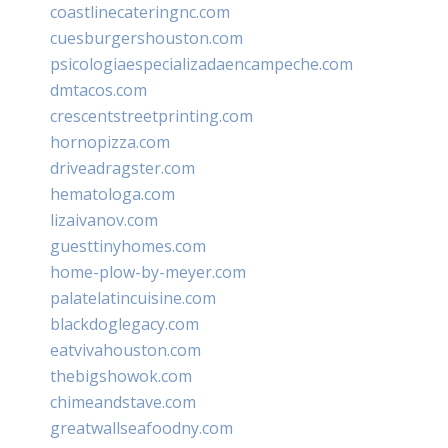
coastlinecateringnc.com
cuesburgershouston.com
psicologiaespecializadaencampeche.com
dmtacos.com
crescentstreetprinting.com
hornopizza.com
driveadragster.com
hematologa.com
lizaivanov.com
guesttinyhomes.com
home-plow-by-meyer.com
palatelatincuisine.com
blackdoglegacy.com
eatvivahouston.com
thebigshowok.com
chimeandstave.com
greatwallseafoodny.com