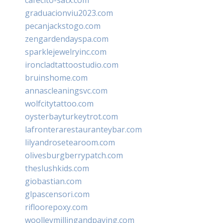
graduacionviu2023.com
pecanjackstogo.com
zengardendayspa.com
sparklejewelryinc.com
ironcladtattoostudio.com
bruinshome.com
annascleaningsvc.com
wolfcitytattoo.com
oysterbayturkeytrot.com
lafronterarestauranteybar.com
lilyandrosetearoom.com
olivesburgberrypatch.com
theslushkids.com
giobastian.com
glpascensori.com
rifloorepoxy.com
woolleymillingandpaving.com