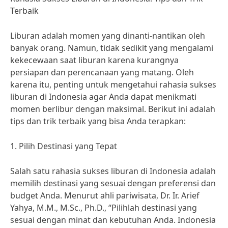
Terbaik
Liburan adalah momen yang dinanti-nantikan oleh
banyak orang. Namun, tidak sedikit yang mengalami
kekecewaan saat liburan karena kurangnya
persiapan dan perencanaan yang matang. Oleh
karena itu, penting untuk mengetahui rahasia sukses
liburan di Indonesia agar Anda dapat menikmati
momen berlibur dengan maksimal. Berikut ini adalah
tips dan trik terbaik yang bisa Anda terapkan:
1. Pilih Destinasi yang Tepat
Salah satu rahasia sukses liburan di Indonesia adalah
memilih destinasi yang sesuai dengan preferensi dan
budget Anda. Menurut ahli pariwisata, Dr. Ir. Arief
Yahya, M.M., M.Sc., Ph.D., “Pilihlah destinasi yang
sesuai dengan minat dan kebutuhan Anda. Indonesia