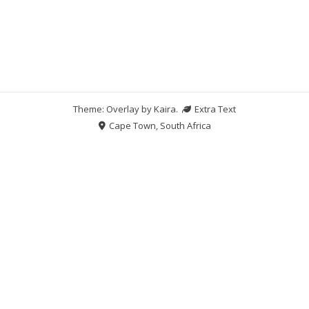
Theme: Overlay by
Kaira
.
Extra Text
Cape Town, South Africa