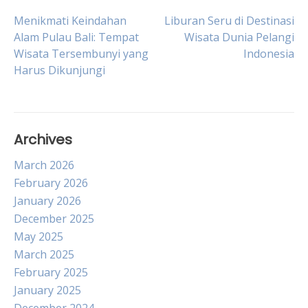
Post
Menikmati Keindahan
Liburan Seru di Destinasi
Alam Pulau Bali: Tempat
Wisata Dunia Pelangi
Wisata Tersembunyi yang
Indonesia
navigation
Harus Dikunjungi
Archives
March 2026
February 2026
January 2026
December 2025
May 2025
March 2025
February 2025
January 2025