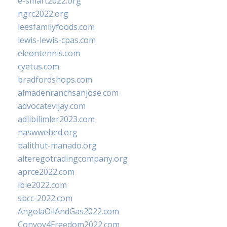
e-smart2022.org
ngrc2022.org
leesfamilyfoods.com
lewis-lewis-cpas.com
eleontennis.com
cyetus.com
bradfordshops.com
almadenranchsanjose.com
advocatevijay.com
adlibilimler2023.com
naswwebed.org
balithut-manado.org
alteregotradingcompany.org
aprce2022.com
ibie2022.com
sbcc-2022.com
AngolaOilAndGas2022.com
Convoy4Freedom2022.com