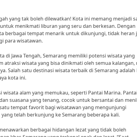
ngah yang tak boleh dilewatkan! Kota ini memang menjadi s
a untuk menikmati liburan yang seru dan berkesan. Dengan
ta berbagai tempat menarik untuk dikunjungi, tidak heran j
gi para wisatawan.
a di Jawa Tengah, Semarang memiliki potensi wisata yang
m atraksi wisata yang bisa dinikmati oleh semua kalangan,
rnya. Salah satu destinasi wisata terbaik di Semarang adalah
a kota ini.
i wisata alam yang memukau, seperti Pantai Marina. Pantai
n suasana yang tenang, cocok untuk bersantai dan meni
 satu tempat favorit bagi wisatawan yang mengunjungi
 yang telah berkunjung ke Semarang beberapa kali.
ga menawarkan berbagai hidangan lezat yang tidak boleh