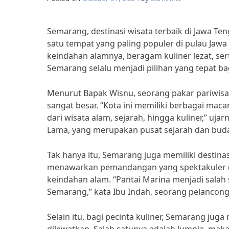
Semarang, destinasi wisata terbaik di Jawa Te
satu tempat yang paling populer di pulau Jaw
keindahan alamnya, beragam kuliner lezat, ser
Semarang selalu menjadi pilihan yang tepat ba
Menurut Bapak Wisnu, seorang pakar pariwisat
sangat besar. “Kota ini memiliki berbagai maca
dari wisata alam, sejarah, hingga kuliner,” uja
Lama, yang merupakan pusat sejarah dan buday
Tak hanya itu, Semarang juga memiliki destinas
menawarkan pemandangan yang spektakuler da
keindahan alam. “Pantai Marina menjadi salah
Semarang,” kata Ibu Indah, seorang pelancong
Selain itu, bagi pecinta kuliner, Semarang ju