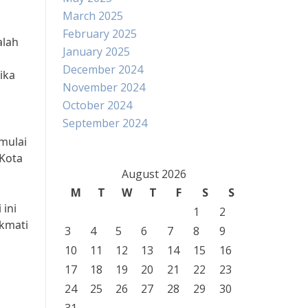
March 2025
February 2025
alah
January 2025
December 2024
ika
November 2024
October 2024
September 2024
 mulai
 Kota
August 2026
M
T
W
T
F
S
S
 ini
1
2
kmati
3
4
5
6
7
8
9
10
11
12
13
14
15
16
17
18
19
20
21
22
23
24
25
26
27
28
29
30