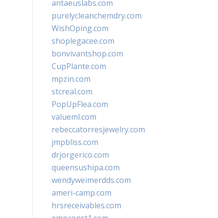
antaeuslabs.com
purelycleanchemdry.com
WishOping.com
shoplegacee.com
bonvivantshop.com
CupPlante.com
mpzin.com
stcreal.com
PopUpFlea.com
valueml.com
rebeccatorresjewelry.com
jmpbliss.com
drjorgerico.com
queensushipa.com
wendyweimerdds.com
ameri-camp.com
hrsreceivables.com