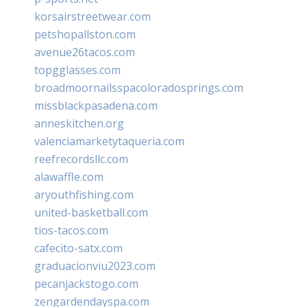
korsairstreetwear.com
petshopallston.com
avenue26tacos.com
topgglasses.com
broadmoornailsspacoloradosprings.com
missblackpasadena.com
anneskitchen.org
valenciamarketytaqueria.com
reefrecordsllc.com
alawaffle.com
aryouthfishing.com
united-basketball.com
tios-tacos.com
cafecito-satx.com
graduacionviu2023.com
pecanjackstogo.com
zengardendayspa.com