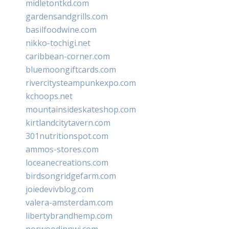
midletontkd.com
gardensandgrills.com
basilfoodwine.com
nikko-tochigi.net
caribbean-corner.com
bluemoongiftcards.com
rivercitysteampunkexpo.com
kchoops.net
mountainsideskateshop.com
kirtlandcitytavern.com
301nutritionspot.com
ammos-stores.com
loceanecreations.com
birdsongridgefarm.com
joiedevivblog.com
valera-amsterdam.com
libertybrandhemp.com
norwoodinnwi.com