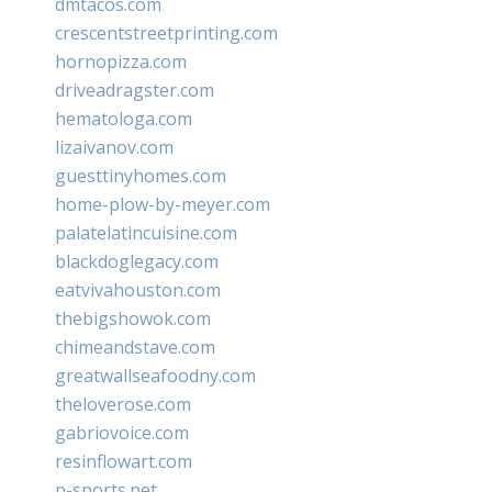
dmtacos.com
crescentstreetprinting.com
hornopizza.com
driveadragster.com
hematologa.com
lizaivanov.com
guesttinyhomes.com
home-plow-by-meyer.com
palatelatincuisine.com
blackdoglegacy.com
eatvivahouston.com
thebigshowok.com
chimeandstave.com
greatwallseafoodny.com
theloverose.com
gabriovoice.com
resinflowart.com
p-sports.net