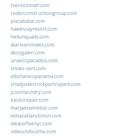
tsecincinnati.com
roderconstructiongroup.com
plazabatai.com
hawkscayresort.com
hellonquads.com
diarioanimales.com
decogaleri.com
unavozparadios.com
shoes-vert.com
elbotanicopanama.com
shadyoaksrockportrvpark.com
jccoinlaundry.com
kautorepair.com
marjaeswinebar.com
elmazatlanclinton.com
ideacoffeenyc.com
odieschillicothe.com