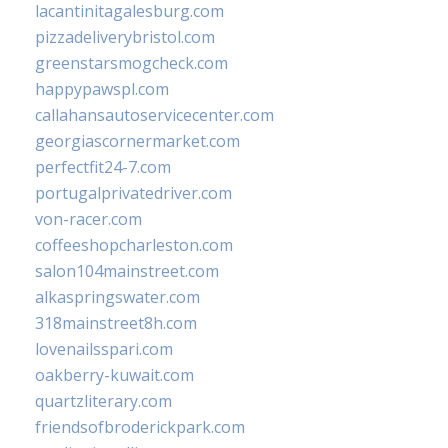
lacantinitagalesburg.com
pizzadeliverybristol.com
greenstarsmogcheck.com
happypawspl.com
callahansautoservicecenter.com
georgiascornermarket.com
perfectfit24-7.com
portugalprivatedriver.com
von-racer.com
coffeeshopcharleston.com
salon104mainstreet.com
alkaspringswater.com
318mainstreet8h.com
lovenailsspari.com
oakberry-kuwait.com
quartzliterary.com
friendsofbroderickpark.com