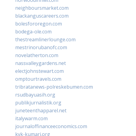
neighboursmarket.com
blackanguscareers.com
bolesfororegon.com
bodega-ole.com
thestreamlinerlounge.com
mestrinorubanofc.com
novelatherton.com
nassvalleygardens.net
electjohnstewart.com
omptourtravels.com
tribratanews-polreskebumen.com
rsudbayuasih.org
publikjurnalistik.org
juneteenthapparel.net
italywarm.com
journaloffinanceeconomics.com
kvk-kumari.org