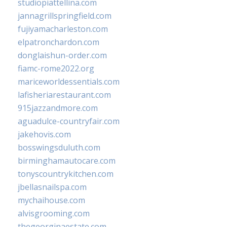
studiopiattellina.com
jannagrillspringfield.com
fujiyamacharleston.com
elpatronchardon.com
donglaishun-order.com
fiamc-rome2022.org
mariceworldessentials.com
lafisheriarestaurant.com
915jazzandmore.com
aguadulce-countryfair.com
jakehovis.com
bosswingsduluth.com
birminghamautocare.com
tonyscountrykitchen.com
jbellasnailspa.com
mychaihouse.com
alvisgrooming.com
thegeorginaestate.com