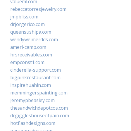
valueml.com
rebeccatorresjewelry.com
jmpbliss.com
drjorgerico.com
queensushipa.com
wendyweimerdds.com
ameri-camp.com
hrsreceivables.com
empconst1.com
cinderella-support.com
bigpinkrestaurant.com
inspirehuahin.com
memmingerspainting.com
jeremypbeasley.com
thesandwichdepotcos.com
drgiggleshouseofpain.com
hotflashdesigns.com
garagenadeau.com