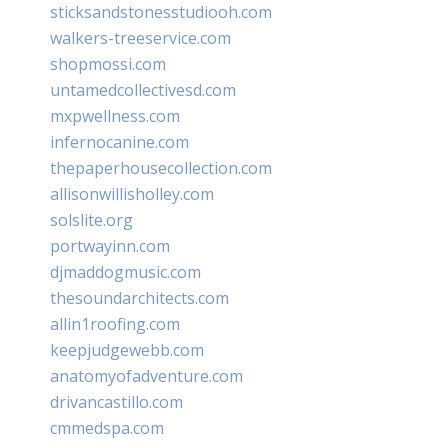
sticksandstonesstudiooh.com
walkers-treeservice.com
shopmossi.com
untamedcollectivesd.com
mxpwellness.com
infernocanine.com
thepaperhousecollection.com
allisonwillisholley.com
solslite.org
portwayinn.com
djmaddogmusic.com
thesoundarchitects.com
allin1roofing.com
keepjudgewebb.com
anatomyofadventure.com
drivancastillo.com
cmmedspa.com