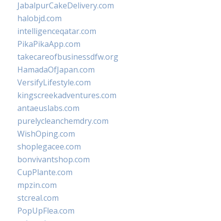
JabalpurCakeDelivery.com
halobjd.com
intelligenceqatar.com
PikaPikaApp.com
takecareofbusinessdfw.org
HamadaOfJapan.com
VersifyLifestyle.com
kingscreekadventures.com
antaeuslabs.com
purelycleanchemdry.com
WishOping.com
shoplegacee.com
bonvivantshop.com
CupPlante.com
mpzin.com
stcreal.com
PopUpFlea.com