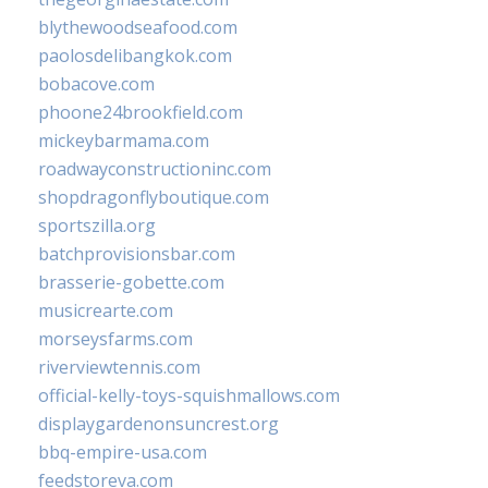
blythewoodseafood.com
paolosdelibangkok.com
bobacove.com
phoone24brookfield.com
mickeybarmama.com
roadwayconstructioninc.com
shopdragonflyboutique.com
sportszilla.org
batchprovisionsbar.com
brasserie-gobette.com
musicrearte.com
morseysfarms.com
riverviewtennis.com
official-kelly-toys-squishmallows.com
displaygardenonsuncrest.org
bbq-empire-usa.com
feedstoreva.com