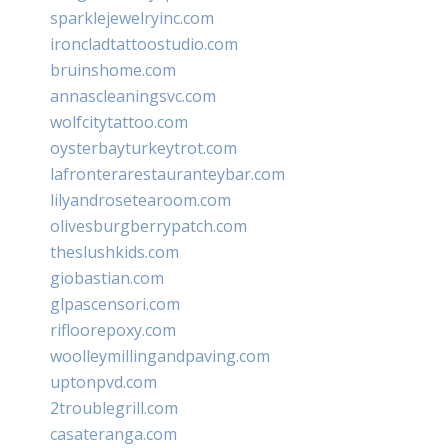
sparklejewelryinc.com
ironcladtattoostudio.com
bruinshome.com
annascleaningsvc.com
wolfcitytattoo.com
oysterbayturkeytrot.com
lafronterarestauranteybar.com
lilyandrosetearoom.com
olivesburgberrypatch.com
theslushkids.com
giobastian.com
glpascensori.com
rifloorepoxy.com
woolleymillingandpaving.com
uptonpvd.com
2troublegrill.com
casateranga.com