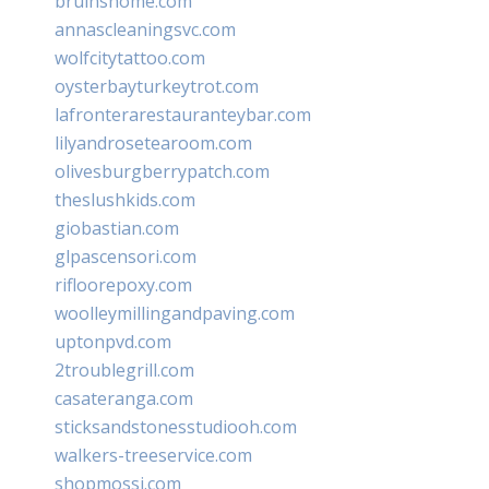
bruinshome.com
annascleaningsvc.com
wolfcitytattoo.com
oysterbayturkeytrot.com
lafronterarestauranteybar.com
lilyandrosetearoom.com
olivesburgberrypatch.com
theslushkids.com
giobastian.com
glpascensori.com
rifloorepoxy.com
woolleymillingandpaving.com
uptonpvd.com
2troublegrill.com
casateranga.com
sticksandstonesstudiooh.com
walkers-treeservice.com
shopmossi.com