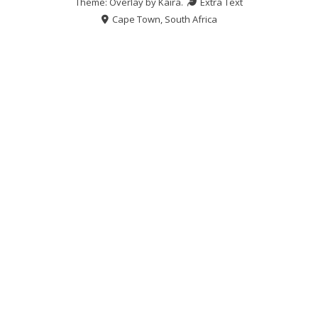
Theme: Overlay by
Kaira
.
Extra Text
Cape Town, South Africa