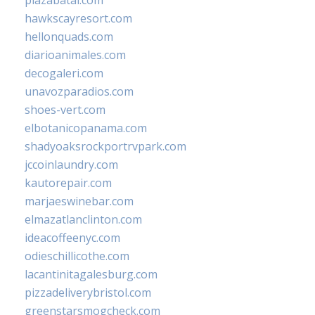
plazabatai.com
hawkscayresort.com
hellonquads.com
diarioanimales.com
decogaleri.com
unavozparadios.com
shoes-vert.com
elbotanicopanama.com
shadyoaksrockportrvpark.com
jccoinlaundry.com
kautorepair.com
marjaeswinebar.com
elmazatlanclinton.com
ideacoffeenyc.com
odieschillicothe.com
lacantinitagalesburg.com
pizzadeliverybristol.com
greenstarsmogcheck.com