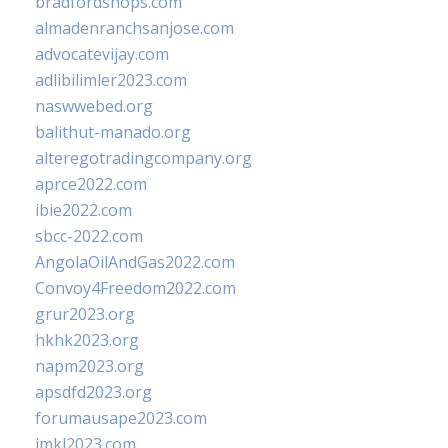
bradfordshops.com
almadenranchsanjose.com
advocatevijay.com
adlibilimler2023.com
naswwebed.org
balithut-manado.org
alteregotradingcompany.org
aprce2022.com
ibie2022.com
sbcc-2022.com
AngolaOilAndGas2022.com
Convoy4Freedom2022.com
grur2023.org
hkhk2023.org
napm2023.org
apsdfd2023.org
forumausape2023.com
imkl2023.com