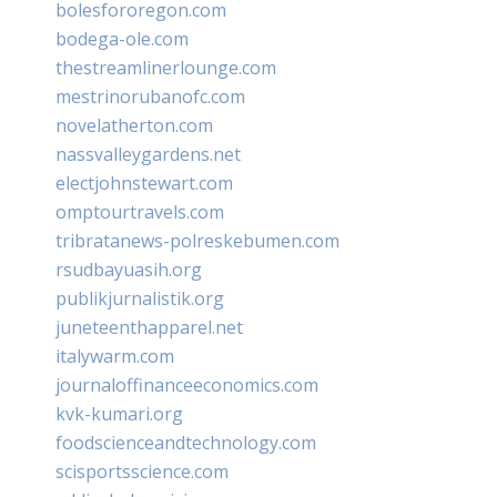
bolesfororegon.com
bodega-ole.com
thestreamlinerlounge.com
mestrinorubanofc.com
novelatherton.com
nassvalleygardens.net
electjohnstewart.com
omptourtravels.com
tribratanews-polreskebumen.com
rsudbayuasih.org
publikjurnalistik.org
juneteenthapparel.net
italywarm.com
journaloffinanceeconomics.com
kvk-kumari.org
foodscienceandtechnology.com
scisportsscience.com