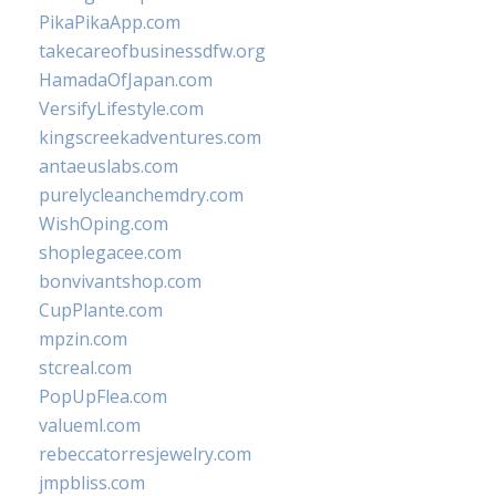
PikaPikaApp.com
takecareofbusinessdfw.org
HamadaOfJapan.com
VersifyLifestyle.com
kingscreekadventures.com
antaeuslabs.com
purelycleanchemdry.com
WishOping.com
shoplegacee.com
bonvivantshop.com
CupPlante.com
mpzin.com
stcreal.com
PopUpFlea.com
valueml.com
rebeccatorresjewelry.com
jmpbliss.com