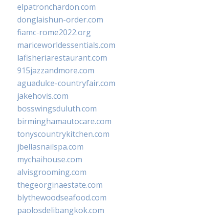
elpatronchardon.com
donglaishun-order.com
fiamc-rome2022.org
mariceworldessentials.com
lafisheriarestaurant.com
915jazzandmore.com
aguadulce-countryfair.com
jakehovis.com
bosswingsduluth.com
birminghamautocare.com
tonyscountrykitchen.com
jbellasnailspa.com
mychaihouse.com
alvisgrooming.com
thegeorginaestate.com
blythewoodseafood.com
paolosdelibangkok.com