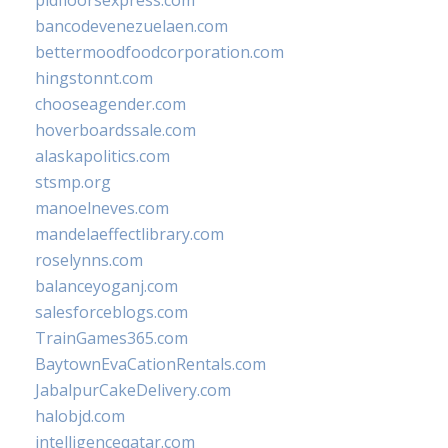
pidfloorsexpress.com
bancodevenezuelaen.com
bettermoodfoodcorporation.com
hingstonnt.com
chooseagender.com
hoverboardssale.com
alaskapolitics.com
stsmp.org
manoelneves.com
mandelaeffectlibrary.com
roselynns.com
balanceyoganj.com
salesforceblogs.com
TrainGames365.com
BaytownEvaCationRentals.com
JabalpurCakeDelivery.com
halobjd.com
intelligenceqatar.com