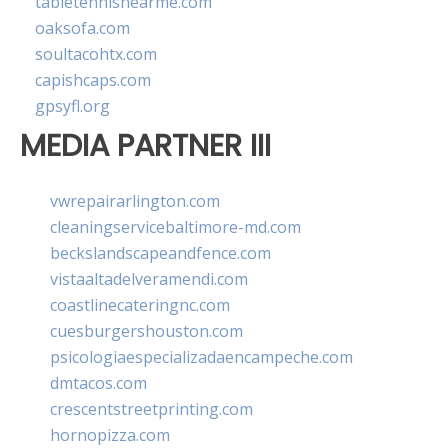
tabletennisnearme.com
oaksofa.com
soultacohtx.com
capishcaps.com
gpsyfl.org
MEDIA PARTNER III
vwrepairarlington.com
cleaningservicebaltimore-md.com
beckslandscapeandfence.com
vistaaltadelveramendi.com
coastlinecateringnc.com
cuesburgershouston.com
psicologiaespecializadaencampeche.com
dmtacos.com
crescentstreetprinting.com
hornopizza.com