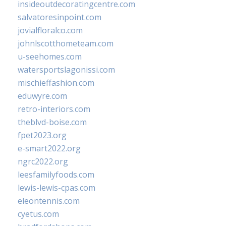
insideoutdecoratingcentre.com
salvatoresinpoint.com
jovialfloralco.com
johnlscotthometeam.com
u-seehomes.com
watersportslagonissi.com
mischieffashion.com
eduwyre.com
retro-interiors.com
theblvd-boise.com
fpet2023.org
e-smart2022.org
ngrc2022.org
leesfamilyfoods.com
lewis-lewis-cpas.com
eleontennis.com
cyetus.com