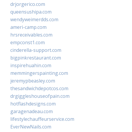
drjorgerico.com
queensushipa.com
wendyweimerdds.com
ameri-camp.com
hrsreceivables.com
empconst1.com
cinderella-support.com
bigpinkrestaurant.com
inspirehuahin.com
memmingerspainting.com
jeremypbeasley.com
thesandwichdepotcos.com
drgiggleshouseofpain.com
hotflashdesigns.com
garagenadeau.com
lifestylechauffeurservice.com
EverNewNails.com