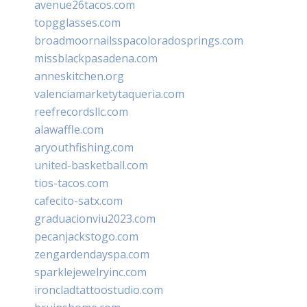
avenue26tacos.com
topgglasses.com
broadmoornailsspacoloradosprings.com
missblackpasadena.com
anneskitchen.org
valenciamarketytaqueria.com
reefrecordsllc.com
alawaffle.com
aryouthfishing.com
united-basketball.com
tios-tacos.com
cafecito-satx.com
graduacionviu2023.com
pecanjackstogo.com
zengardendayspa.com
sparklejewelryinc.com
ironcladtattoostudio.com