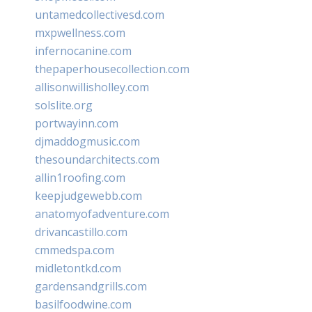
untamedcollectivesd.com
mxpwellness.com
infernocanine.com
thepaperhousecollection.com
allisonwillisholley.com
solslite.org
portwayinn.com
djmaddogmusic.com
thesoundarchitects.com
allin1roofing.com
keepjudgewebb.com
anatomyofadventure.com
drivancastillo.com
cmmedspa.com
midletontkd.com
gardensandgrills.com
basilfoodwine.com