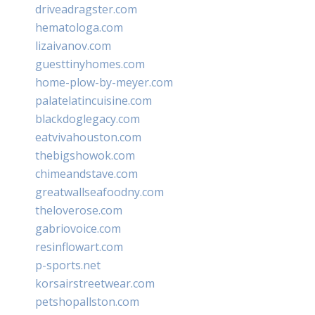
driveadragster.com
hematologa.com
lizaivanov.com
guesttinyhomes.com
home-plow-by-meyer.com
palatelatincuisine.com
blackdoglegacy.com
eatvivahouston.com
thebigshowok.com
chimeandstave.com
greatwallseafoodny.com
theloverose.com
gabriovoice.com
resinflowart.com
p-sports.net
korsairstreetwear.com
petshopallston.com