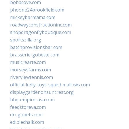
bobacove.com
phoone24brookfield.com
mickeybarmama.com
roadwayconstructioninc.com
shopdragonflyboutique.com
sportszilla.org
batchprovisionsbar.com
brasserie-gobette.com
musicrearte.com
morseysfarms.com
riverviewtennis.com
official-kelly-toys-squishmallows.com
displaygardenonsuncrest.org
bbq-empire-usa.com
feedstoreva.com
drogopets.com
ediblechalk.com