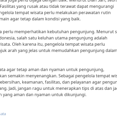
wisata juga perlu dijaga dengan baik. Menurut Dian Sari, seo
“Fasilitas yang rusak atau tidak terawat dapat mengurangi
ngelola tempat wisata perlu melakukan perawatan rutin
ain agar tetap dalam kondisi yang baik.
 juga perlu memperhatikan kebutuhan pengunjung. Menurut s
ndonesia, salah satu keluhan utama pengunjung adalah
sata. Oleh karena itu, pengelola tempat wisata perlu
unjuk arah yang jelas untuk memudahkan pengunjung dala
ata agar tetap aman dan nyaman untuk pengunjung,
kan semakin menyenangkan. Sebagai pengelola tempat wis
ebersihan, keamanan, fasilitas, dan pelayanan agar pengu
g. Jadi, jangan ragu untuk menerapkan tips di atas dan j
an yang aman dan nyaman untuk dikunjungi.
sata