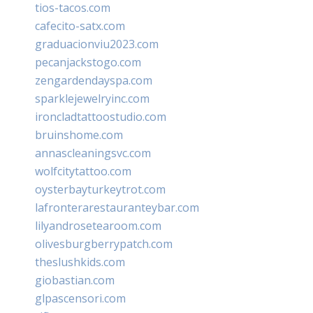
tios-tacos.com
cafecito-satx.com
graduacionviu2023.com
pecanjackstogo.com
zengardendayspa.com
sparklejewelryinc.com
ironcladtattoostudio.com
bruinshome.com
annascleaningsvc.com
wolfcitytattoo.com
oysterbayturkeytrot.com
lafronterarestauranteybar.com
lilyandrosetearoom.com
olivesburgberrypatch.com
theslushkids.com
giobastian.com
glpascensori.com