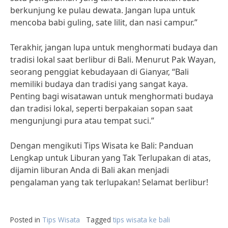
berkunjung ke pulau dewata. Jangan lupa untuk
mencoba babi guling, sate lilit, dan nasi campur.”
Terakhir, jangan lupa untuk menghormati budaya dan
tradisi lokal saat berlibur di Bali. Menurut Pak Wayan,
seorang penggiat kebudayaan di Gianyar, “Bali
memiliki budaya dan tradisi yang sangat kaya.
Penting bagi wisatawan untuk menghormati budaya
dan tradisi lokal, seperti berpakaian sopan saat
mengunjungi pura atau tempat suci.”
Dengan mengikuti Tips Wisata ke Bali: Panduan
Lengkap untuk Liburan yang Tak Terlupakan di atas,
dijamin liburan Anda di Bali akan menjadi
pengalaman yang tak terlupakan! Selamat berlibur!
Posted in
Tips Wisata
Tagged
tips wisata ke bali