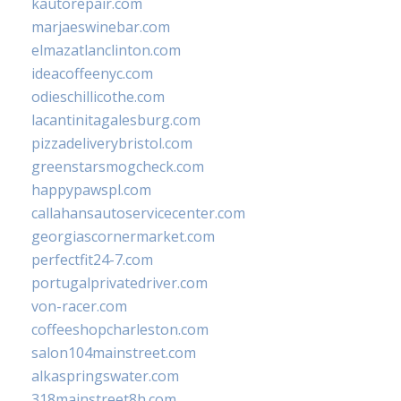
kautorepair.com
marjaeswinebar.com
elmazatlanclinton.com
ideacoffeenyc.com
odieschillicothe.com
lacantinitagalesburg.com
pizzadeliverybristol.com
greenstarsmogcheck.com
happypawspl.com
callahansautoservicecenter.com
georgiascornermarket.com
perfectfit24-7.com
portugalprivatedriver.com
von-racer.com
coffeeshopcharleston.com
salon104mainstreet.com
alkaspringswater.com
318mainstreet8h.com