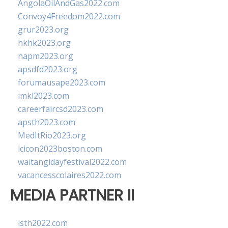
AngolaOilAndGas2022.com
Convoy4Freedom2022.com
grur2023.org
hkhk2023.org
napm2023.org
apsdfd2023.org
forumausape2023.com
imkl2023.com
careerfaircsd2023.com
apsth2023.com
MedItRio2023.org
lcicon2023boston.com
waitangidayfestival2022.com
vacancesscolaires2022.com
MEDIA PARTNER II
isth2022.com