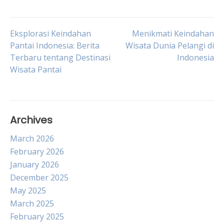
Post
Eksplorasi Keindahan
Menikmati Keindahan
Pantai Indonesia: Berita
Wisata Dunia Pelangi di
Terbaru tentang Destinasi
Indonesia
navigation
Wisata Pantai
Archives
March 2026
February 2026
January 2026
December 2025
May 2025
March 2025
February 2025