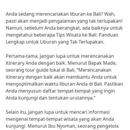
Anda sedang merencanakan liburan ke Bali? Wah,
pasti akan menjadi pengalaman yang tak terlupakan!
Namun, sebelum Anda berangkat, ada baiknya untuk
mengetahui beberapa Tips Wisata ke Bali: Panduan
Lengkap untuk Liburan yang Tak Terlupakan.
Pertama-tama, jangan lupa untuk merencanakan
itinerary Anda dengan baik. Menurut Bapak Made,
seorang tour guide lokal di Bali, “Merencanakan
itinerary dengan baik akan membantu Anda untuk
mengoptimalkan waktu liburan Anda di Bali. Pastikan
Anda menyusun daftar tempat-tempat yang ingin
Anda kunjungi dan tentukan urutannya.”
Selain itu, jangan lupa untuk mencari informasi
mengenai tempat-tempat wisata yang akan Anda
kunjungi. Menurut Ibu Nyoman, seorang pengelola