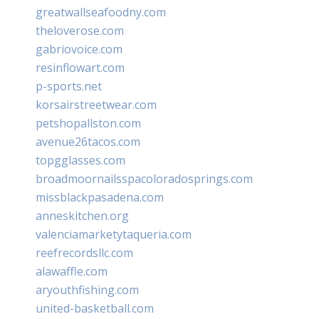
greatwallseafoodny.com
theloverose.com
gabriovoice.com
resinflowart.com
p-sports.net
korsairstreetwear.com
petshopallston.com
avenue26tacos.com
topgglasses.com
broadmoornailsspacoloradosprings.com
missblackpasadena.com
anneskitchen.org
valenciamarketytaqueria.com
reefrecordsllc.com
alawaffle.com
aryouthfishing.com
united-basketball.com