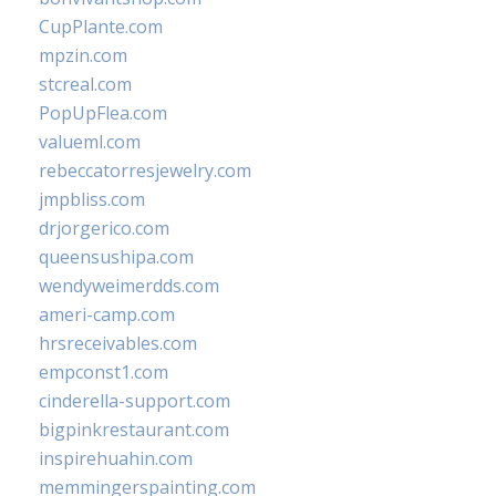
CupPlante.com
mpzin.com
stcreal.com
PopUpFlea.com
valueml.com
rebeccatorresjewelry.com
jmpbliss.com
drjorgerico.com
queensushipa.com
wendyweimerdds.com
ameri-camp.com
hrsreceivables.com
empconst1.com
cinderella-support.com
bigpinkrestaurant.com
inspirehuahin.com
memmingerspainting.com