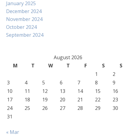
January 2025
December 2024
November 2024
October 2024
September 2024
August 2026
M
T
W
T
F
S
S
1
2
3
4
5
6
7
8
9
10
11
12
13
14
15
16
17
18
19
20
21
22
23
24
25
26
27
28
29
30
31
« Mar