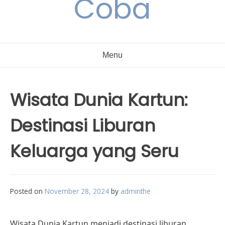
Coba
Menu
Wisata Dunia Kartun:
Destinasi Liburan
Keluarga yang Seru
Posted on
November 28, 2024
by
adminthe
Wisata Dunia Kartun menjadi destinasi liburan