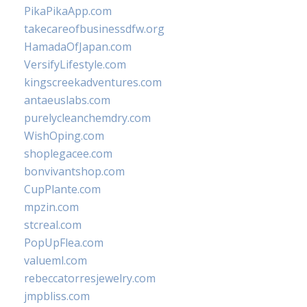
PikaPikaApp.com
takecareofbusinessdfw.org
HamadaOfJapan.com
VersifyLifestyle.com
kingscreekadventures.com
antaeuslabs.com
purelycleanchemdry.com
WishOping.com
shoplegacee.com
bonvivantshop.com
CupPlante.com
mpzin.com
stcreal.com
PopUpFlea.com
valueml.com
rebeccatorresjewelry.com
jmpbliss.com