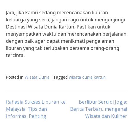
Jadi, jika kamu sedang merencanakan liburan
keluarga yang seru, jangan ragu untuk mengunjungi
Destinasi Wisata Dunia Kartun. Pastikan untuk
menyempatkan waktu dan merencanakan perjalanan
dengan baik agar dapat menikmati pengalaman
liburan yang tak terlupakan bersama orang-orang
tercinta.
Posted in
Wisata Dunia
Tagged
wisata dunia kartun
Post
Rahasia Sukses Liburan ke
Berlibur Seru di Jogja:
Malaysia: Tips dan
Berita Terbaru mengenai
Informasi Penting
Wisata dan Kuliner
navigation