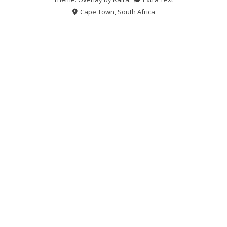
Cape Town, South Africa