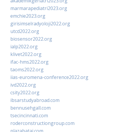
akademikgeriatri2023.org
marmarapediatri2023.org
emchie2023.org
girisimselradyoloji2022.org
utcd2022.org
biosensor2022.org
ialp2022.org
klivet2022.org
ifac-hms2022.org
taoms2022.org
iias-euromena-conference2022.org
ivd2022.org
csity2022.org
ibsarstudyabroad.com
bennusehgall.com
tsecincinnati.com
roderconstructiongroup.com
plazabatai.com