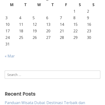
M
T
W
T
F
S
S
1
2
3
4
5
6
7
8
9
10
11
12
13
14
15
16
17
18
19
20
21
22
23
24
25
26
27
28
29
30
31
« Mar
Search
for:
Recent Posts
Panduan Wisata Dubai: Destinasi Terbaik dan