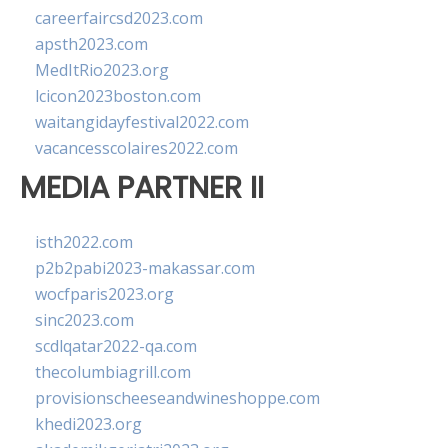
careerfaircsd2023.com
apsth2023.com
MedItRio2023.org
lcicon2023boston.com
waitangidayfestival2022.com
vacancesscolaires2022.com
MEDIA PARTNER II
isth2022.com
p2b2pabi2023-makassar.com
wocfparis2023.org
sinc2023.com
scdlqatar2022-qa.com
thecolumbiagrill.com
provisionscheeseandwineshoppe.com
khedi2023.org