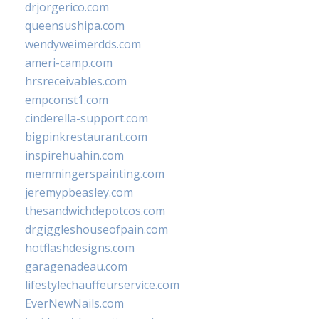
drjorgerico.com
queensushipa.com
wendyweimerdds.com
ameri-camp.com
hrsreceivables.com
empconst1.com
cinderella-support.com
bigpinkrestaurant.com
inspirehuahin.com
memmingerspainting.com
jeremypbeasley.com
thesandwichdepotcos.com
drgiggleshouseofpain.com
hotflashdesigns.com
garagenadeau.com
lifestylechauffeurservice.com
EverNewNails.com