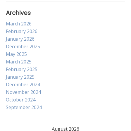
Archives
March 2026
February 2026
January 2026
December 2025
May 2025
March 2025
February 2025
January 2025
December 2024
November 2024
October 2024
September 2024
August 2026