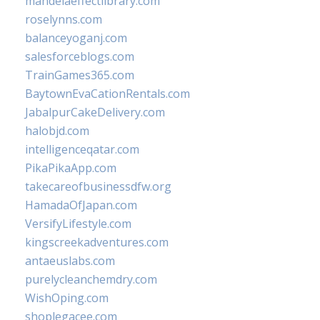
mandelaeffectlibrary.com
roselynns.com
balanceyoganj.com
salesforceblogs.com
TrainGames365.com
BaytownEvaCationRentals.com
JabalpurCakeDelivery.com
halobjd.com
intelligenceqatar.com
PikaPikaApp.com
takecareofbusinessdfw.org
HamadaOfJapan.com
VersifyLifestyle.com
kingscreekadventures.com
antaeuslabs.com
purelycleanchemdry.com
WishOping.com
shoplegacee.com