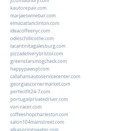
jccoinlaundry.com
kautorepair.com
marjaeswinebar.com
elmazatlanclinton.com
ideacoffeenyc.com
odieschillicothe.com
lacantinitagalesburg.com
pizzadeliverybristol.com
greenstarsmogcheck.com
happypawspl.com
callahansautoservicecenter.com
georgiascornermarket.com
perfectfit24-7.com
portugalprivatedriver.com
von-racer.com
coffeeshopcharleston.com
salon104mainstreet.com
alkaspringswater.com