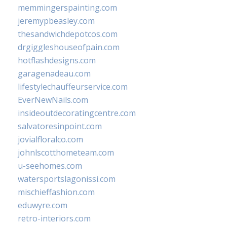
memmingerspainting.com
jeremypbeasley.com
thesandwichdepotcos.com
drgiggleshouseofpain.com
hotflashdesigns.com
garagenadeau.com
lifestylechauffeurservice.com
EverNewNails.com
insideoutdecoratingcentre.com
salvatoresinpoint.com
jovialfloralco.com
johnlscotthometeam.com
u-seehomes.com
watersportslagonissi.com
mischieffashion.com
eduwyre.com
retro-interiors.com