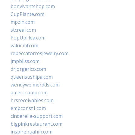
bonvivantshop.com
CupPlante.com
mpzin.com
stcreal.com
PopUpFlea.com
valueml.com
rebeccatorresjewelry.com
jmpbliss.com
drjorgerico.com
queensushipa.com
wendyweimerdds.com
ameri-camp.com
hrsreceivables.com
empconst1.com
cinderella-support.com
bigpinkrestaurant.com
inspirehuahin.com