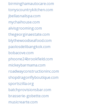
birminghamautocare.com
tonyscountrykitchen.com
jbellasnailspa.com
mychaihouse.com
alvisgrooming.com
thegeorginaestate.com
blythewoodseafood.com
paolosdelibangkok.com
bobacove.com
phoone24brookfield.com
mickeybarmama.com
roadwayconstructioninc.com
shopdragonflyboutique.com
sportszilla.org
batchprovisionsbar.com
brasserie-gobette.com
musicrearte.com