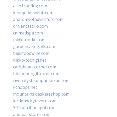
allin1roofing.com
keepjudgewebb.com
anatomyofadventure.com
drivancastillo.com
cmmedspa.com
midletontkd.com
gardensandgrills.com
basilfoodwine.com
nikko-tochigi.net
caribbean-corner.com
bluemoongiftcards.com
rivercitysteampunkexpo.com
kchoops.net
mountainsideskateshop.com
kirtlandcitytavern.com
301nutritionspot.com
ammos-stores.com