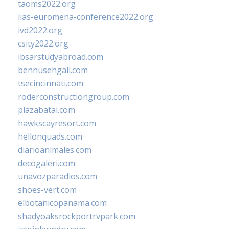
taoms2022.org
iias-euromena-conference2022.org
ivd2022.org
csity2022.org
ibsarstudyabroad.com
bennusehgall.com
tsecincinnati.com
roderconstructiongroup.com
plazabatai.com
hawkscayresort.com
hellonquads.com
diarioanimales.com
decogaleri.com
unavozparadios.com
shoes-vert.com
elbotanicopanama.com
shadyoaksrockportrvpark.com