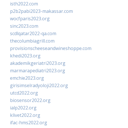
isth2022.com
p2b2pabi2023-makassar.com
wocfparis2023.org
sinc2023.com
scdlqatar2022-qa.com
thecolumbiagrill.com
provisionscheeseandwineshoppe.com
khedi2023.org
akademikgeriatri2023.org
marmarapediatri2023.org
emchie2023.org
girisimselradyoloji2022.org
utcd2022.org
biosensor2022.org
ialp2022.org
klivet2022.org
ifac-hms2022.org