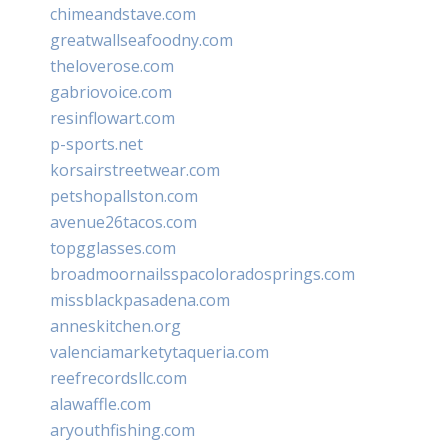
chimeandstave.com
greatwallseafoodny.com
theloverose.com
gabriovoice.com
resinflowart.com
p-sports.net
korsairstreetwear.com
petshopallston.com
avenue26tacos.com
topgglasses.com
broadmoornailsspacoloradosprings.com
missblackpasadena.com
anneskitchen.org
valenciamarketytaqueria.com
reefrecordsllc.com
alawaffle.com
aryouthfishing.com