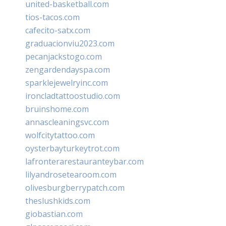
united-basketball.com
tios-tacos.com
cafecito-satx.com
graduacionviu2023.com
pecanjackstogo.com
zengardendayspa.com
sparklejewelryinc.com
ironcladtattoostudio.com
bruinshome.com
annascleaningsvc.com
wolfcitytattoo.com
oysterbayturkeytrot.com
lafronterarestauranteybar.com
lilyandrosetearoom.com
olivesburgberrypatch.com
theslushkids.com
giobastian.com