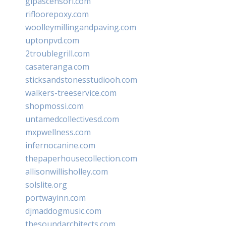
glpascensori.com
rifloorepoxy.com
woolleymillingandpaving.com
uptonpvd.com
2troublegrill.com
casateranga.com
sticksandstonesstudiooh.com
walkers-treeservice.com
shopmossi.com
untamedcollectivesd.com
mxpwellness.com
infernocanine.com
thepaperhousecollection.com
allisonwillisholley.com
solslite.org
portwayinn.com
djmaddogmusic.com
thesoundarchitects.com