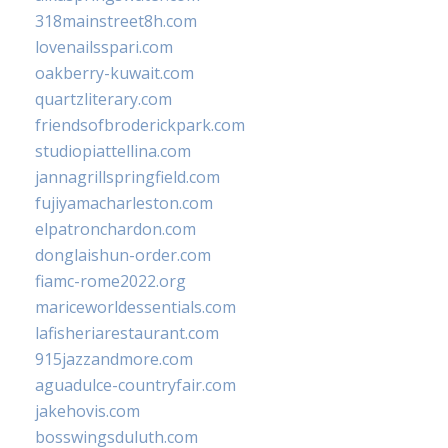
318mainstreet8h.com
lovenailsspari.com
oakberry-kuwait.com
quartzliterary.com
friendsofbroderickpark.com
studiopiattellina.com
jannagrillspringfield.com
fujiyamacharleston.com
elpatronchardon.com
donglaishun-order.com
fiamc-rome2022.org
mariceworldessentials.com
lafisheriarestaurant.com
915jazzandmore.com
aguadulce-countryfair.com
jakehovis.com
bosswingsduluth.com