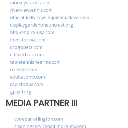
morseysfarms.com
riverviewtennis.com
official-kelly-toys-squishmallows.com
displaygardenonsuncrest.org
bbq-empire-usa.com
feedstoreva.com
drogopets.com
ediblechalk.com
tabletennisnearme.com
oaksofa.com
soultacohtx.com
capishcaps.com
gpsyfl.org
MEDIA PARTNER III
vwrepairarlington.com
cleaningservicebaltimore-md.com