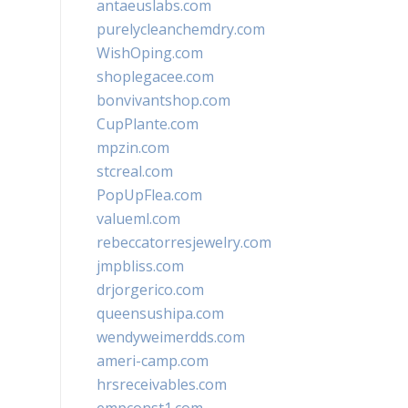
antaeuslabs.com
purelycleanchemdry.com
WishOping.com
shoplegacee.com
bonvivantshop.com
CupPlante.com
mpzin.com
stcreal.com
PopUpFlea.com
valueml.com
rebeccatorresjewelry.com
jmpbliss.com
drjorgerico.com
queensushipa.com
wendyweimerdds.com
ameri-camp.com
hrsreceivables.com