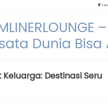
Cape
MLINERLOUNGE – 
sata Dunia Bis
Keluarga: Destinasi Seru