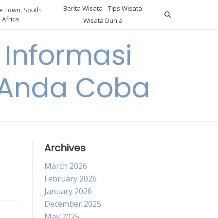
Berita Wisata
Tips Wisata
 Town, South
Africa
Wisata Dunia
Informasi
a Anda Coba
Archives
March 2026
February 2026
January 2026
December 2025
May 2025