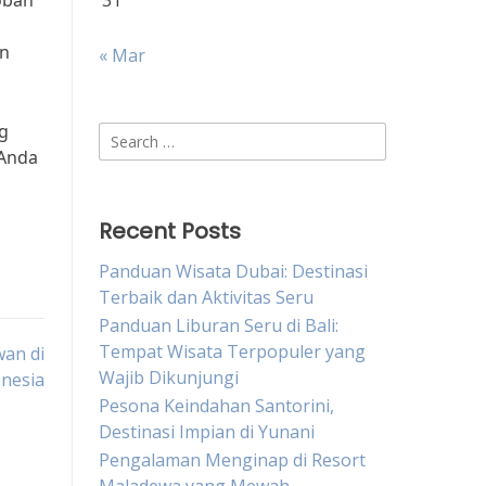
oban
31
an
« Mar
g
Search
 Anda
for:
Recent Posts
Panduan Wisata Dubai: Destinasi
Terbaik dan Aktivitas Seru
Panduan Liburan Seru di Bali:
Tempat Wisata Terpopuler yang
wan di
Wajib Dikunjungi
nesia
Pesona Keindahan Santorini,
Destinasi Impian di Yunani
Pengalaman Menginap di Resort