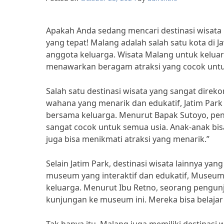
Apakah Anda sedang mencari destinasi wisata u
yang tepat! Malang adalah salah satu kota di 
anggota keluarga. Wisata Malang untuk keluar
menawarkan beragam atraksi yang cocok untu
Salah satu destinasi wisata yang sangat dire
wahana yang menarik dan edukatif, Jatim Pa
bersama keluarga. Menurut Bapak Sutoyo, pen
sangat cocok untuk semua usia. Anak-anak bis
juga bisa menikmati atraksi yang menarik.”
Selain Jatim Park, destinasi wisata lainnya 
museum yang interaktif dan edukatif, Museu
keluarga. Menurut Ibu Retno, seorang pengu
kunjungan ke museum ini. Mereka bisa belajar s