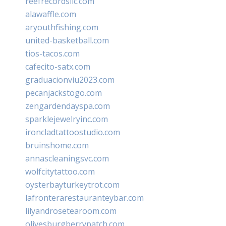
reefrecordsllc.com
alawaffle.com
aryouthfishing.com
united-basketball.com
tios-tacos.com
cafecito-satx.com
graduacionviu2023.com
pecanjackstogo.com
zengardendayspa.com
sparklejewelryinc.com
ironcladtattoostudio.com
bruinshome.com
annascleaningsvc.com
wolfcitytattoo.com
oysterbayturkeytrot.com
lafronterarestauranteybar.com
lilyandrosetearoom.com
olivesburgberrypatch.com