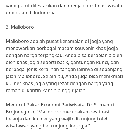
yang patut dilestarikan dan menjadi destinasi wisata
unggulan di Indonesia.”
3. Malioboro
Malioboro adalah pusat keramaian di Jogja yang
menawarkan berbagai macam souvenir khas Jogja
dengan harga terjangkau. Anda bisa berbelanja oleh-
oleh khas Jogja seperti batik, gantungan kunci, dan
berbagai jenis kerajinan tangan lainnya di sepanjang
jalan Malioboro. Selain itu, Anda juga bisa menikmati
kuliner khas Jogja yang lezat dengan harga yang
ramah di kantin-kantin pinggir jalan.
Menurut Pakar Ekonomi Pariwisata, Dr. Sumantri
Brojonegoro, “Malioboro merupakan destinasi
belanja dan kuliner yang wajib dikunjungi oleh
wisatawan yang berkunjung ke Jogja.”