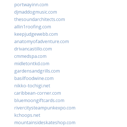
portwayinn.com
djmaddogmusic.com
thesoundarchitects.com
allin1roofing.com
keepjudgewebb.com
anatomyofadventure.com
drivancastillo.com
cmmedspa.com
midletontkd.com
gardensandgrills.com
basilfoodwine.com
nikko-tochigi.net
caribbean-corner.com
bluemoongiftcards.com
rivercitysteampunkexpo.com
kchoops.net
mountainsideskateshop.com