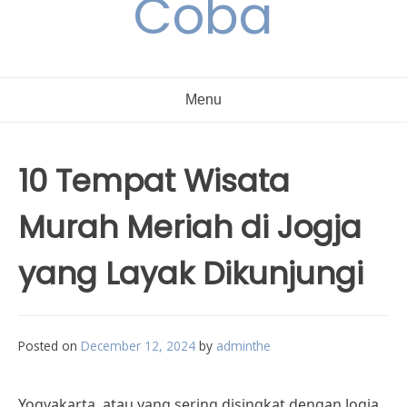
Coba
Menu
10 Tempat Wisata
Murah Meriah di Jogja
yang Layak Dikunjungi
Posted on
December 12, 2024
by
adminthe
Yogyakarta, atau yang sering disingkat dengan Jogja,