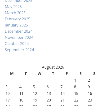
December 2025
May 2025
March 2025
February 2025
January 2025
December 2024
November 2024
October 2024
September 2024
August 2026
M
T
W
T
F
S
S
1
2
3
4
5
6
7
8
9
10
11
12
13
14
15
16
17
18
19
20
21
22
23