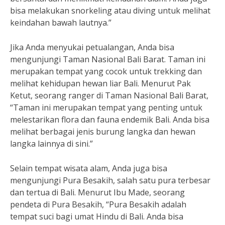
bisa melakukan snorkeling atau diving untuk melihat
keindahan bawah lautnya.”
Jika Anda menyukai petualangan, Anda bisa
mengunjungi Taman Nasional Bali Barat. Taman ini
merupakan tempat yang cocok untuk trekking dan
melihat kehidupan hewan liar Bali. Menurut Pak
Ketut, seorang ranger di Taman Nasional Bali Barat,
“Taman ini merupakan tempat yang penting untuk
melestarikan flora dan fauna endemik Bali. Anda bisa
melihat berbagai jenis burung langka dan hewan
langka lainnya di sini.”
Selain tempat wisata alam, Anda juga bisa
mengunjungi Pura Besakih, salah satu pura terbesar
dan tertua di Bali. Menurut Ibu Made, seorang
pendeta di Pura Besakih, “Pura Besakih adalah
tempat suci bagi umat Hindu di Bali. Anda bisa