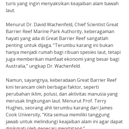
turis yang ingin menyaksikan keajaiban alam bawah
laut.
Menurut Dr. David Wachenfeld, Chief Scientist Great
Barrier Reef Marine Park Authority, keberagaman
hayati yang ada di Great Barrier Reef sangatlah
penting untuk dijaga. “Terumbu karang ini bukan
hanya menjadi rumah bagi ribuan spesies laut, tetapi
juga memberikan manfaat ekonomi yang besar bagi
Australia,” ungkap Dr. Wachenfeld.
Namun, sayangnya, keberadaan Great Barrier Reef
kini terancam oleh berbagai faktor, seperti
perubahan iklim, polusi, dan aktivitas manusia yang
merusak lingkungan laut. Menurut Prof. Terry
Hughes, seorang ahli terumbu karang dari James
Cook University, “Kita semua memiliki tanggung
jawab untuk melindungi keajaiban alam ini agar dapat
dinikmati oleh generasi mendatang.”