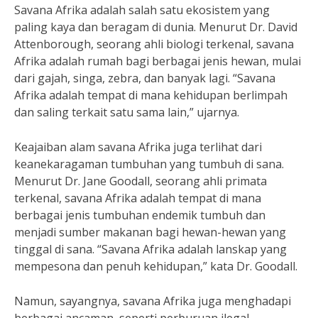
Savana Afrika adalah salah satu ekosistem yang
paling kaya dan beragam di dunia. Menurut Dr. David
Attenborough, seorang ahli biologi terkenal, savana
Afrika adalah rumah bagi berbagai jenis hewan, mulai
dari gajah, singa, zebra, dan banyak lagi. “Savana
Afrika adalah tempat di mana kehidupan berlimpah
dan saling terkait satu sama lain,” ujarnya.
Keajaiban alam savana Afrika juga terlihat dari
keanekaragaman tumbuhan yang tumbuh di sana.
Menurut Dr. Jane Goodall, seorang ahli primata
terkenal, savana Afrika adalah tempat di mana
berbagai jenis tumbuhan endemik tumbuh dan
menjadi sumber makanan bagi hewan-hewan yang
tinggal di sana. “Savana Afrika adalah lanskap yang
mempesona dan penuh kehidupan,” kata Dr. Goodall.
Namun, sayangnya, savana Afrika juga menghadapi