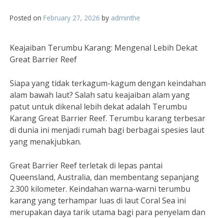
Posted on
February 27, 2026
by
adminthe
Keajaiban Terumbu Karang: Mengenal Lebih Dekat
Great Barrier Reef
Siapa yang tidak terkagum-kagum dengan keindahan
alam bawah laut? Salah satu keajaiban alam yang
patut untuk dikenal lebih dekat adalah Terumbu
Karang Great Barrier Reef. Terumbu karang terbesar
di dunia ini menjadi rumah bagi berbagai spesies laut
yang menakjubkan.
Great Barrier Reef terletak di lepas pantai
Queensland, Australia, dan membentang sepanjang
2.300 kilometer. Keindahan warna-warni terumbu
karang yang terhampar luas di laut Coral Sea ini
merupakan daya tarik utama bagi para penyelam dan