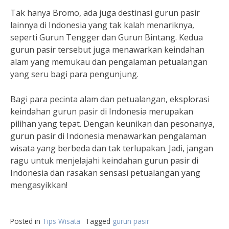
Tak hanya Bromo, ada juga destinasi gurun pasir
lainnya di Indonesia yang tak kalah menariknya,
seperti Gurun Tengger dan Gurun Bintang. Kedua
gurun pasir tersebut juga menawarkan keindahan
alam yang memukau dan pengalaman petualangan
yang seru bagi para pengunjung.
Bagi para pecinta alam dan petualangan, eksplorasi
keindahan gurun pasir di Indonesia merupakan
pilihan yang tepat. Dengan keunikan dan pesonanya,
gurun pasir di Indonesia menawarkan pengalaman
wisata yang berbeda dan tak terlupakan. Jadi, jangan
ragu untuk menjelajahi keindahan gurun pasir di
Indonesia dan rasakan sensasi petualangan yang
mengasyikkan!
Posted in
Tips Wisata
Tagged
gurun pasir