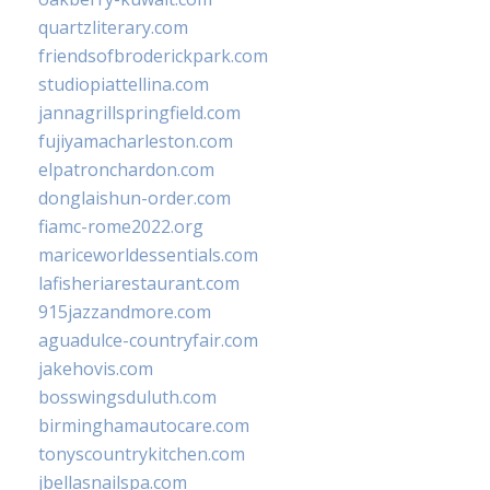
quartzliterary.com
friendsofbroderickpark.com
studiopiattellina.com
jannagrillspringfield.com
fujiyamacharleston.com
elpatronchardon.com
donglaishun-order.com
fiamc-rome2022.org
mariceworldessentials.com
lafisheriarestaurant.com
915jazzandmore.com
aguadulce-countryfair.com
jakehovis.com
bosswingsduluth.com
birminghamautocare.com
tonyscountrykitchen.com
jbellasnailspa.com