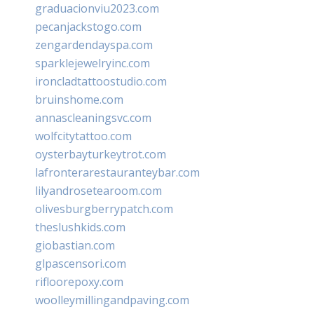
graduacionviu2023.com
pecanjackstogo.com
zengardendayspa.com
sparklejewelryinc.com
ironcladtattoostudio.com
bruinshome.com
annascleaningsvc.com
wolfcitytattoo.com
oysterbayturkeytrot.com
lafronterarestauranteybar.com
lilyandrosetearoom.com
olivesburgberrypatch.com
theslushkids.com
giobastian.com
glpascensori.com
rifloorepoxy.com
woolleymillingandpaving.com