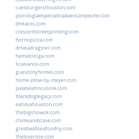
cuesburgershouston.com
psicologiaespecializadaencampeche.com
dmtacos.com
crescentstreetprinting.com
hornopizza.com
driveadragster.com
hematologa.com
lizaivanov.com
guesttinyhomes.com
home-plow-by-meyer.com
palatelatincuisine.com
blackdoglegacy.com
eatvivahouston.com
thebigshowok.com
chimeandstave.com
greatwallseafoodny.com
theloverose.com