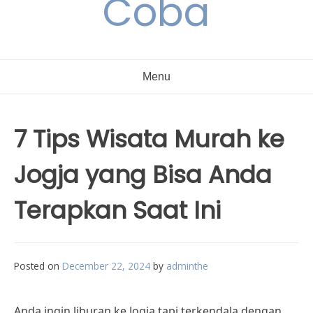
Coba
Menu
7 Tips Wisata Murah ke
Jogja yang Bisa Anda
Terapkan Saat Ini
Posted on
December 22, 2024
by
adminthe
Anda ingin liburan ke Jogja tapi terkendala dengan