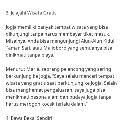
3. Jelajahi Wisata Gratis
Jogja memiliki banyak tempat wisata yang bisa
dikunjungi tanpa harus membayar tiket masuk.
Misalnya, Anda bisa mengunjungi Alun-Alun Kidul,
Taman Sari, atau Malioboro yang semuanya bisa
dinikmati tanpa biaya.
Menurut Maria, seorang pelancong yang sering
berkunjung ke Jogja, “Saya selalu mencari tempat
wisata yang gratis saat berkunjung ke Jogja. Selain
bisa menghemat pengeluaran, saya juga bisa
menikmati pesona alam dan budaya Jogja tanpa
harus merogoh kocek terlalu dalam.”
4. Bawa Bekal Sendiri