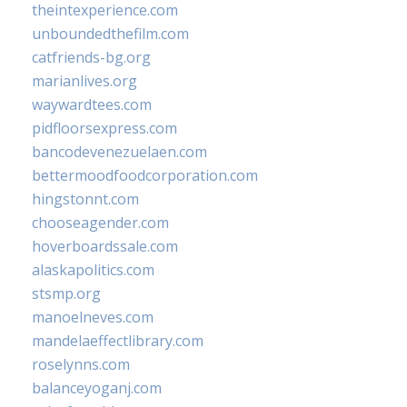
theintexperience.com
unboundedthefilm.com
catfriends-bg.org
marianlives.org
waywardtees.com
pidfloorsexpress.com
bancodevenezuelaen.com
bettermoodfoodcorporation.com
hingstonnt.com
chooseagender.com
hoverboardssale.com
alaskapolitics.com
stsmp.org
manoelneves.com
mandelaeffectlibrary.com
roselynns.com
balanceyoganj.com