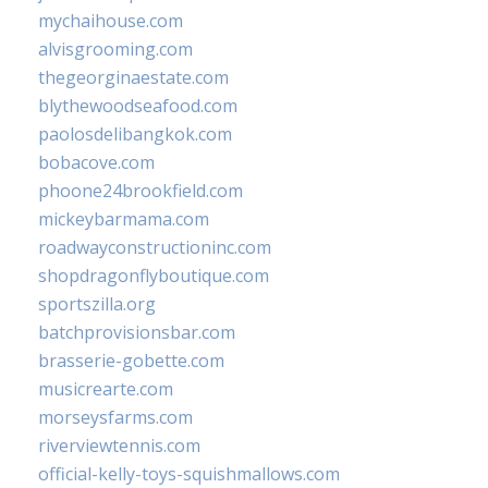
mychaihouse.com
alvisgrooming.com
thegeorginaestate.com
blythewoodseafood.com
paolosdelibangkok.com
bobacove.com
phoone24brookfield.com
mickeybarmama.com
roadwayconstructioninc.com
shopdragonflyboutique.com
sportszilla.org
batchprovisionsbar.com
brasserie-gobette.com
musicrearte.com
morseysfarms.com
riverviewtennis.com
official-kelly-toys-squishmallows.com