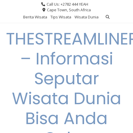
Skip
Call Us: +2782 444 YEAH
to
Cape Town, South Africa
content
Berita Wisata
Tips Wisata
Wisata Dunia
THESTREAMLIN
– Informasi
Seputar
Wisata Dunia
Bisa Anda