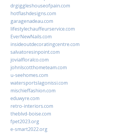
drgiggleshouseofpain.com
hotflashdesigns.com
garagenadeau.com
lifestylechauffeurservice.com
EverNewNails.com
insideoutdecoratingcentre.com
salvatoresinpoint.com
jovialfloralco.com
johnlscotthometeam.com
u-seehomes.com
watersportslagonissi.com
mischieffashion.com
eduwyre.com
retro-interiors.com
theblvd-boise.com
fpet2023.org
e-smart2022.org