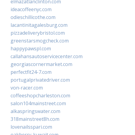
elmazatlanclinton.com
ideacoffeenyc.com
odieschillicothe.com
lacantinitagalesburg.com
pizzadeliverybristol.com
greenstarsmogcheck.com
happypawspl.com
callahansautoservicecenter.com
georgiascornermarket.com
perfectfit24-7.com
portugalprivatedriver.com
von-racer.com
coffeeshopcharleston.com
salon104mainstreet.com
alkaspringswater.com
318mainstreet8h.com
lovenailsspari.com
oakberry-kuwait.com