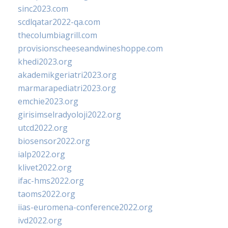
sinc2023.com
scdlqatar2022-qa.com
thecolumbiagrill.com
provisionscheeseandwineshoppe.com
khedi2023.org
akademikgeriatri2023.org
marmarapediatri2023.org
emchie2023.org
girisimselradyoloji2022.org
utcd2022.org
biosensor2022.org
ialp2022.org
klivet2022.org
ifac-hms2022.org
taoms2022.org
iias-euromena-conference2022.org
ivd2022.org