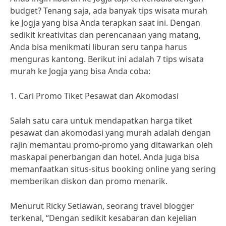
budget? Tenang saja, ada banyak tips wisata murah
ke Jogja yang bisa Anda terapkan saat ini. Dengan
sedikit kreativitas dan perencanaan yang matang,
Anda bisa menikmati liburan seru tanpa harus
menguras kantong. Berikut ini adalah 7 tips wisata
murah ke Jogja yang bisa Anda coba:
1. Cari Promo Tiket Pesawat dan Akomodasi
Salah satu cara untuk mendapatkan harga tiket
pesawat dan akomodasi yang murah adalah dengan
rajin memantau promo-promo yang ditawarkan oleh
maskapai penerbangan dan hotel. Anda juga bisa
memanfaatkan situs-situs booking online yang sering
memberikan diskon dan promo menarik.
Menurut Ricky Setiawan, seorang travel blogger
terkenal, “Dengan sedikit kesabaran dan kejelian