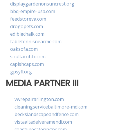
displaygardenonsuncrest.org
bbq-empire-usa.com
feedstoreva.com
drogopets.com
ediblechalk.com
tabletennisnearme.com
oaksofa.com
soultacohtx.com
capishcaps.com
gpsyfl.org
MEDIA PARTNER III
vwrepairarlington.com
cleaningservicebaltimore-md.com
beckslandscapeandfence.com
vistaaltadelveramendi.com
coastlinecateringnc.com