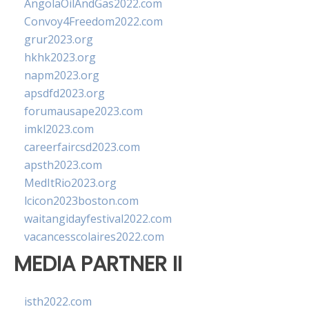
AngolaOilAndGas2022.com
Convoy4Freedom2022.com
grur2023.org
hkhk2023.org
napm2023.org
apsdfd2023.org
forumausape2023.com
imkl2023.com
careerfaircsd2023.com
apsth2023.com
MedItRio2023.org
lcicon2023boston.com
waitangidayfestival2022.com
vacancesscolaires2022.com
MEDIA PARTNER II
isth2022.com