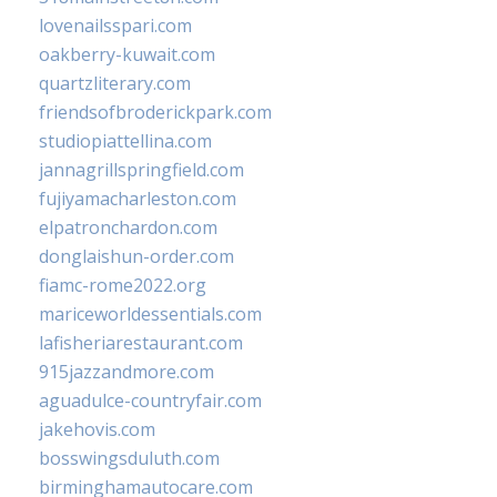
lovenailsspari.com
oakberry-kuwait.com
quartzliterary.com
friendsofbroderickpark.com
studiopiattellina.com
jannagrillspringfield.com
fujiyamacharleston.com
elpatronchardon.com
donglaishun-order.com
fiamc-rome2022.org
mariceworldessentials.com
lafisheriarestaurant.com
915jazzandmore.com
aguadulce-countryfair.com
jakehovis.com
bosswingsduluth.com
birminghamautocare.com