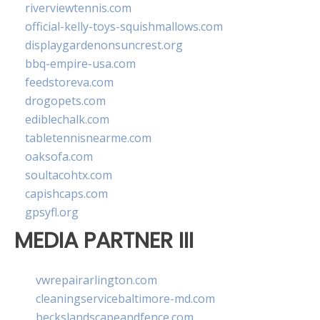
riverviewtennis.com
official-kelly-toys-squishmallows.com
displaygardenonsuncrest.org
bbq-empire-usa.com
feedstoreva.com
drogopets.com
ediblechalk.com
tabletennisnearme.com
oaksofa.com
soultacohtx.com
capishcaps.com
gpsyfl.org
MEDIA PARTNER III
vwrepairarlington.com
cleaningservicebaltimore-md.com
beckslandscapeandfence.com