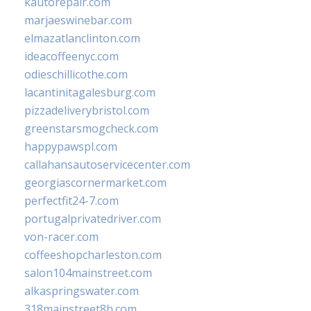
kautorepair.com
marjaeswinebar.com
elmazatlanclinton.com
ideacoffeenyc.com
odieschillicothe.com
lacantinitagalesburg.com
pizzadeliverybristol.com
greenstarsmogcheck.com
happypawspl.com
callahansautoservicecenter.com
georgiascornermarket.com
perfectfit24-7.com
portugalprivatedriver.com
von-racer.com
coffeeshopcharleston.com
salon104mainstreet.com
alkaspringswater.com
318mainstreet8h.com