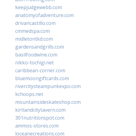
keepjudgewebb.com
anatomyofadventure.com
drivancastillo.com
cmmedspa.com
midletontkd.com
gardensandgrills.com
basilfoodwine.com
nikko-tochigi.net
caribbean-corner.com
bluemoongiftcards.com
rivercitysteampunkexpo.com
kchoops.net
mountainsideskateshop.com
kirtlandcitytavern.com
301nutritionspot.com
ammos-stores.com
loceanecreations.com