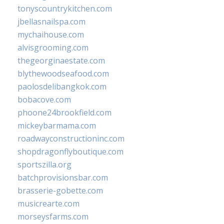
tonyscountrykitchen.com
jbellasnailspa.com
mychaihouse.com
alvisgrooming.com
thegeorginaestate.com
blythewoodseafood.com
paolosdelibangkok.com
bobacove.com
phoone24brookfield.com
mickeybarmama.com
roadwayconstructioninc.com
shopdragonflyboutique.com
sportszilla.org
batchprovisionsbar.com
brasserie-gobette.com
musicrearte.com
morseysfarms.com