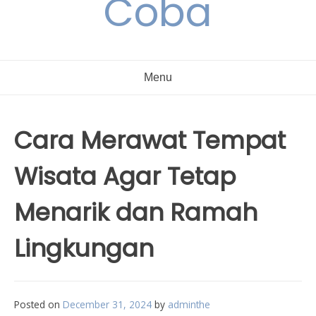
Coba
Menu
Cara Merawat Tempat
Wisata Agar Tetap
Menarik dan Ramah
Lingkungan
Posted on
December 31, 2024
by
adminthe