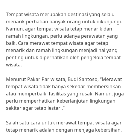
Tempat wisata merupakan destinasi yang selalu
menarik perhatian banyak orang untuk dikunjungi.
Namun, agar tempat wisata tetap menarik dan
ramah lingkungan, perlu adanya perawatan yang
baik. Cara merawat tempat wisata agar tetap
menarik dan ramah lingkungan menjadi hal yang
penting untuk diperhatikan oleh pengelola tempat
wisata.
Menurut Pakar Pariwisata, Budi Santoso, “Merawat
tempat wisata tidak hanya sekedar membersihkan
atau memperbaiki fasilitas yang rusak. Namun, juga
perlu memperhatikan keberlanjutan lingkungan
sekitar agar tetap lestari.”
Salah satu cara untuk merawat tempat wisata agar
tetap menarik adalah dengan menjaga kebersihan.