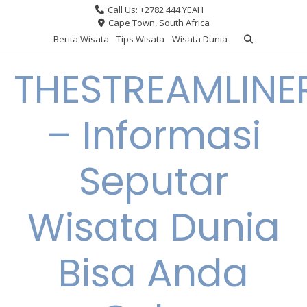
Skip
Call Us: +2782 444 YEAH
to
Cape Town, South Africa
content
Berita Wisata
Tips Wisata
Wisata Dunia
THESTREAMLIN
– Informasi
Seputar
Wisata Dunia
Bisa Anda