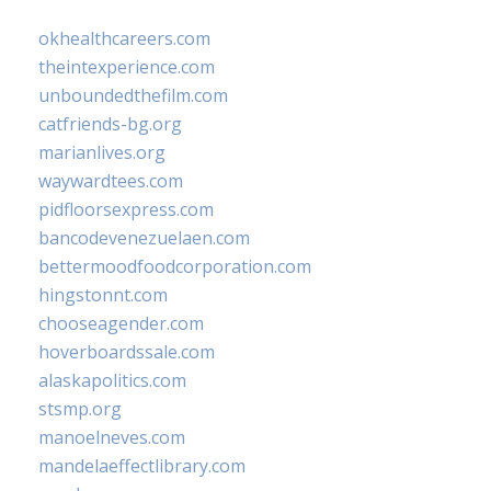
okhealthcareers.com
theintexperience.com
unboundedthefilm.com
catfriends-bg.org
marianlives.org
waywardtees.com
pidfloorsexpress.com
bancodevenezuelaen.com
bettermoodfoodcorporation.com
hingstonnt.com
chooseagender.com
hoverboardssale.com
alaskapolitics.com
stsmp.org
manoelneves.com
mandelaeffectlibrary.com