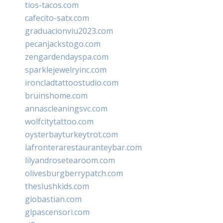
tios-tacos.com
cafecito-satx.com
graduacionviu2023.com
pecanjackstogo.com
zengardendayspa.com
sparklejewelryinc.com
ironcladtattoostudio.com
bruinshome.com
annascleaningsvc.com
wolfcitytattoo.com
oysterbayturkeytrot.com
lafronterarestauranteybar.com
lilyandrosetearoom.com
olivesburgberrypatch.com
theslushkids.com
giobastian.com
glpascensori.com