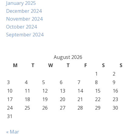
January 2025
December 2024
November 2024
October 2024
September 2024
August 2026
M
T
W
T
F
S
S
1
2
3
4
5
6
7
8
9
10
11
12
13
14
15
16
17
18
19
20
21
22
23
24
25
26
27
28
29
30
31
« Mar