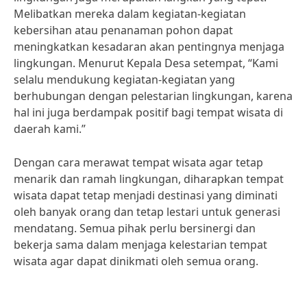
Melibatkan mereka dalam kegiatan-kegiatan
kebersihan atau penanaman pohon dapat
meningkatkan kesadaran akan pentingnya menjaga
lingkungan. Menurut Kepala Desa setempat, “Kami
selalu mendukung kegiatan-kegiatan yang
berhubungan dengan pelestarian lingkungan, karena
hal ini juga berdampak positif bagi tempat wisata di
daerah kami.”
Dengan cara merawat tempat wisata agar tetap
menarik dan ramah lingkungan, diharapkan tempat
wisata dapat tetap menjadi destinasi yang diminati
oleh banyak orang dan tetap lestari untuk generasi
mendatang. Semua pihak perlu bersinergi dan
bekerja sama dalam menjaga kelestarian tempat
wisata agar dapat dinikmati oleh semua orang.