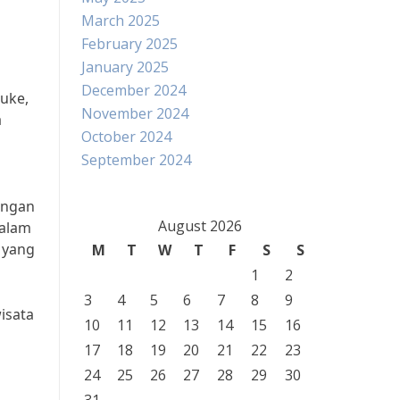
March 2025
February 2025
January 2025
December 2024
uke,
November 2024
a
October 2024
September 2024
dengan
August 2026
 alam
 yang
M
T
W
T
F
S
S
1
2
3
4
5
6
7
8
9
isata
10
11
12
13
14
15
16
17
18
19
20
21
22
23
24
25
26
27
28
29
30