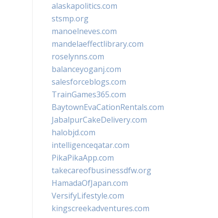
alaskapolitics.com
stsmp.org
manoelneves.com
mandelaeffectlibrary.com
roselynns.com
balanceyoganj.com
salesforceblogs.com
TrainGames365.com
BaytownEvaCationRentals.com
JabalpurCakeDelivery.com
halobjd.com
intelligenceqatar.com
PikaPikaApp.com
takecareofbusinessdfw.org
HamadaOfJapan.com
VersifyLifestyle.com
kingscreekadventures.com