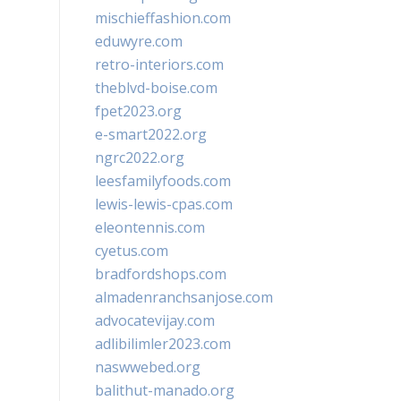
mischieffashion.com
eduwyre.com
retro-interiors.com
theblvd-boise.com
fpet2023.org
e-smart2022.org
ngrc2022.org
leesfamilyfoods.com
lewis-lewis-cpas.com
eleontennis.com
cyetus.com
bradfordshops.com
almadenranchsanjose.com
advocatevijay.com
adlibilimler2023.com
naswwebed.org
balithut-manado.org