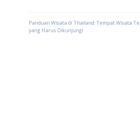
Post
Panduan Wisata di Thailand: Tempat Wisata Te
yang Harus Dikunjungi
navigation