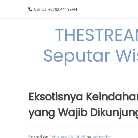
Skip
Call Us: +2782 444 YEAH
to
content
THESTREA
Seputar Wi
Eksotisnya Keindaha
yang Wajib Dikunjun
Posted on
February 26, 2025
by
adminthe