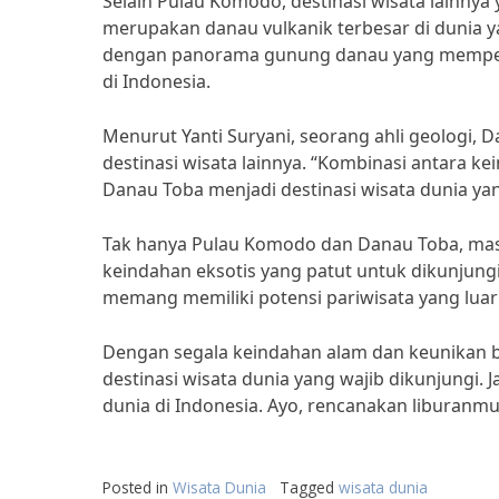
Selain Pulau Komodo, destinasi wisata lainny
merupakan danau vulkanik terbesar di dunia y
dengan panorama gunung danau yang mempeson
di Indonesia.
Menurut Yanti Suryani, seorang ahli geologi, D
destinasi wisata lainnya. “Kombinasi antara
Danau Toba menjadi destinasi wisata dunia y
Tak hanya Pulau Komodo dan Danau Toba, masih
keindahan eksotis yang patut untuk dikunjungi
memang memiliki potensi pariwisata yang luar 
Dengan segala keindahan alam dan keunikan bud
destinasi wisata dunia yang wajib dikunjungi. 
dunia di Indonesia. Ayo, rencanakan liburanm
Posted in
Wisata Dunia
Tagged
wisata dunia