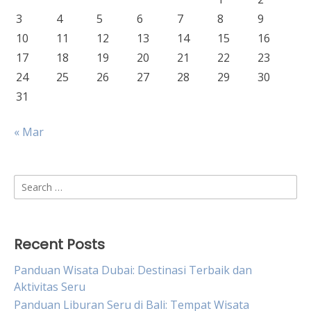
3
4
5
6
7
8
9
10
11
12
13
14
15
16
17
18
19
20
21
22
23
24
25
26
27
28
29
30
31
« Mar
Search
for:
Recent Posts
Panduan Wisata Dubai: Destinasi Terbaik dan
Aktivitas Seru
Panduan Liburan Seru di Bali: Tempat Wisata