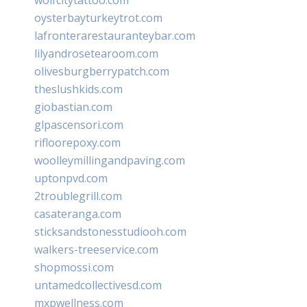
oysterbayturkeytrot.com
lafronterarestauranteybar.com
lilyandrosetearoom.com
olivesburgberrypatch.com
theslushkids.com
giobastian.com
glpascensori.com
rifloorepoxy.com
woolleymillingandpaving.com
uptonpvd.com
2troublegrill.com
casateranga.com
sticksandstonesstudiooh.com
walkers-treeservice.com
shopmossi.com
untamedcollectivesd.com
mxpwellness.com