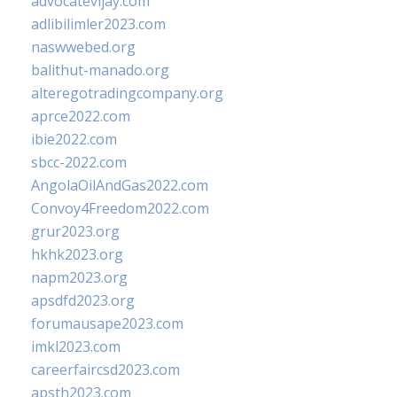
advocatevijay.com
adlibilimler2023.com
naswwebed.org
balithut-manado.org
alteregotradingcompany.org
aprce2022.com
ibie2022.com
sbcc-2022.com
AngolaOilAndGas2022.com
Convoy4Freedom2022.com
grur2023.org
hkhk2023.org
napm2023.org
apsdfd2023.org
forumausape2023.com
imkl2023.com
careerfaircsd2023.com
apsth2023.com