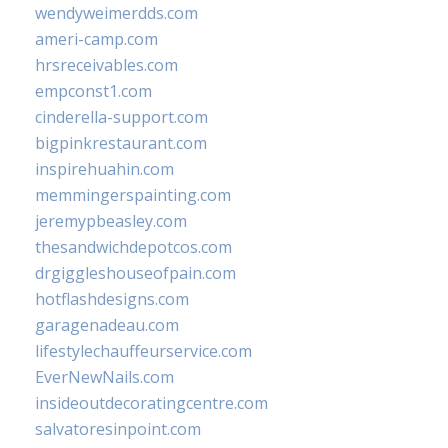
wendyweimerdds.com
ameri-camp.com
hrsreceivables.com
empconst1.com
cinderella-support.com
bigpinkrestaurant.com
inspirehuahin.com
memmingerspainting.com
jeremypbeasley.com
thesandwichdepotcos.com
drgiggleshouseofpain.com
hotflashdesigns.com
garagenadeau.com
lifestylechauffeurservice.com
EverNewNails.com
insideoutdecoratingcentre.com
salvatoresinpoint.com