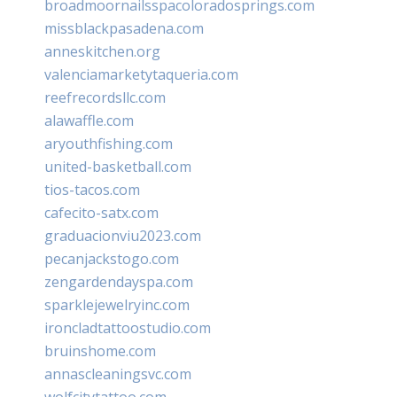
broadmoornailsspacoloradosprings.com
missblackpasadena.com
anneskitchen.org
valenciamarketytaqueria.com
reefrecordsllc.com
alawaffle.com
aryouthfishing.com
united-basketball.com
tios-tacos.com
cafecito-satx.com
graduacionviu2023.com
pecanjackstogo.com
zengardendayspa.com
sparklejewelryinc.com
ironcladtattoostudio.com
bruinshome.com
annascleaningsvc.com
wolfcitytattoo.com