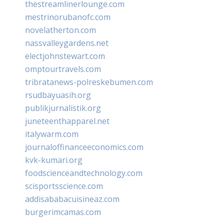
thestreamlinerlounge.com
mestrinorubanofc.com
novelatherton.com
nassvalleygardens.net
electjohnstewart.com
omptourtravels.com
tribratanews-polreskebumen.com
rsudbayuasih.org
publikjurnalistik.org
juneteenthapparel.net
italywarm.com
journaloffinanceeconomics.com
kvk-kumari.org
foodscienceandtechnology.com
scisportsscience.com
addisababacuisineaz.com
burgerimcamas.com