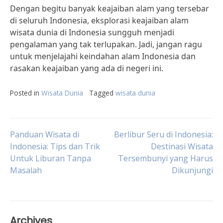
Dengan begitu banyak keajaiban alam yang tersebar
di seluruh Indonesia, eksplorasi keajaiban alam
wisata dunia di Indonesia sungguh menjadi
pengalaman yang tak terlupakan. Jadi, jangan ragu
untuk menjelajahi keindahan alam Indonesia dan
rasakan keajaiban yang ada di negeri ini.
Posted in
Wisata Dunia
Tagged
wisata dunia
Post
Panduan Wisata di
Berlibur Seru di Indonesia:
Indonesia: Tips dan Trik
Destinasi Wisata
Untuk Liburan Tanpa
Tersembunyi yang Harus
navigation
Masalah
Dikunjungi
Archives