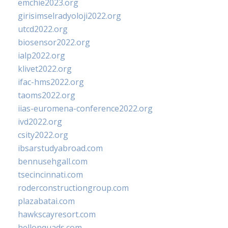
emchie2023.org
girisimselradyoloji2022.org
utcd2022.org
biosensor2022.org
ialp2022.org
klivet2022.org
ifac-hms2022.org
taoms2022.org
iias-euromena-conference2022.org
ivd2022.org
csity2022.org
ibsarstudyabroad.com
bennusehgall.com
tsecincinnati.com
roderconstructiongroup.com
plazabatai.com
hawkscayresort.com
hellonquads.com