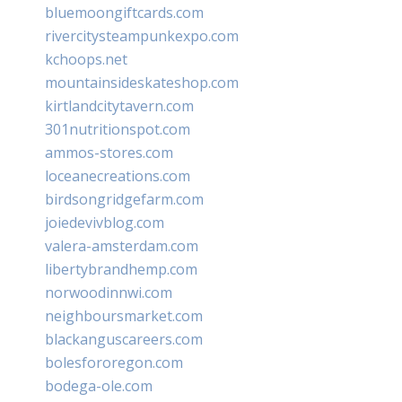
bluemoongiftcards.com
rivercitysteampunkexpo.com
kchoops.net
mountainsideskateshop.com
kirtlandcitytavern.com
301nutritionspot.com
ammos-stores.com
loceanecreations.com
birdsongridgefarm.com
joiedevivblog.com
valera-amsterdam.com
libertybrandhemp.com
norwoodinnwi.com
neighboursmarket.com
blackanguscareers.com
bolesfororegon.com
bodega-ole.com