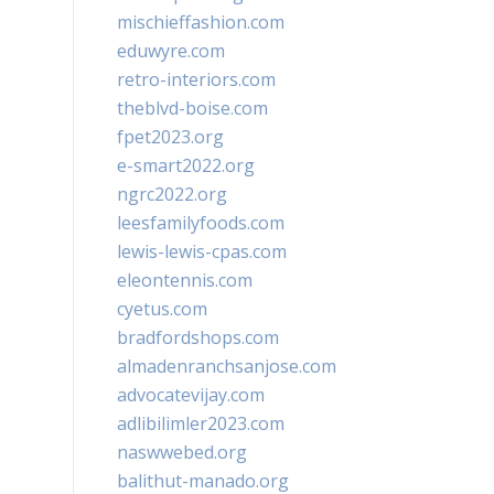
mischieffashion.com
eduwyre.com
retro-interiors.com
theblvd-boise.com
fpet2023.org
e-smart2022.org
ngrc2022.org
leesfamilyfoods.com
lewis-lewis-cpas.com
eleontennis.com
cyetus.com
bradfordshops.com
almadenranchsanjose.com
advocatevijay.com
adlibilimler2023.com
naswwebed.org
balithut-manado.org