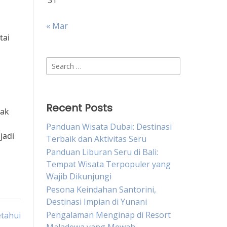
31
« Mar
tai
Search
for:
Recent Posts
tak
Panduan Wisata Dubai: Destinasi
jadi
Terbaik dan Aktivitas Seru
Panduan Liburan Seru di Bali:
Tempat Wisata Terpopuler yang
Wajib Dikunjungi
Pesona Keindahan Santorini,
Destinasi Impian di Yunani
Pengalaman Menginap di Resort
etahui