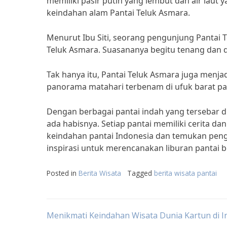
memiliki pasir putih yang lembut dan air laut
keindahan alam Pantai Teluk Asmara.
Menurut Ibu Siti, seorang pengunjung Pantai 
Teluk Asmara. Suasananya begitu tenang dan d
Tak hanya itu, Pantai Teluk Asmara juga menja
panorama matahari terbenam di ufuk barat pa
Dengan berbagai pantai indah yang tersebar d
ada habisnya. Setiap pantai memiliki cerita da
keindahan pantai Indonesia dan temukan penga
inspirasi untuk merencanakan liburan pantai 
Posted in
Berita Wisata
Tagged
berita wisata pantai
Post
Menikmati Keindahan Wisata Dunia Kartun di I