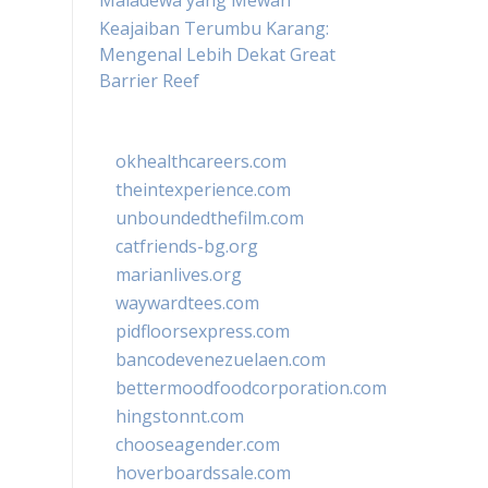
Maladewa yang Mewah
Keajaiban Terumbu Karang:
Mengenal Lebih Dekat Great
Barrier Reef
okhealthcareers.com
theintexperience.com
unboundedthefilm.com
catfriends-bg.org
marianlives.org
waywardtees.com
pidfloorsexpress.com
bancodevenezuelaen.com
bettermoodfoodcorporation.com
hingstonnt.com
chooseagender.com
hoverboardssale.com