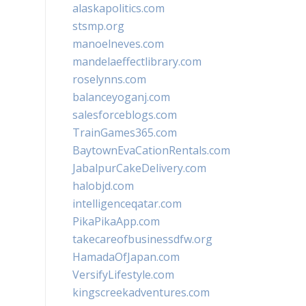
alaskapolitics.com
stsmp.org
manoelneves.com
mandelaeffectlibrary.com
roselynns.com
balanceyoganj.com
salesforceblogs.com
TrainGames365.com
BaytownEvaCationRentals.com
JabalpurCakeDelivery.com
halobjd.com
intelligenceqatar.com
PikaPikaApp.com
takecareofbusinessdfw.org
HamadaOfJapan.com
VersifyLifestyle.com
kingscreekadventures.com