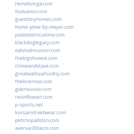
hematologa.com
lizaivanov.com
guesttinyhomes.com
home-plow-by-meyer.com
palatelatincuisine.com
blackdoglegacy.com
eatvivahouston.com
thebigshowok.com
chimeandstave.com
greatwallseafoodny.com
theloverose.com
gabriovoice.com
resinflowart.com
p-sports.net
korsairstreetwear.com
petshopallston.com
avenue26tacos.com