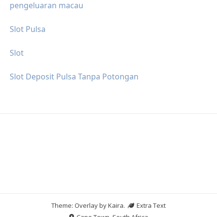
pengeluaran macau
Slot Pulsa
Slot
Slot Deposit Pulsa Tanpa Potongan
Theme: Overlay by
Kaira
.
Extra Text
Cape Town, South Africa