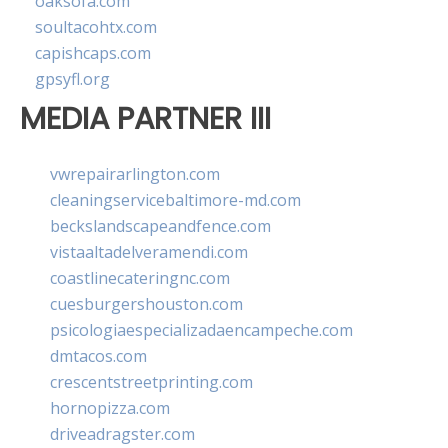
oaksofa.com
soultacohtx.com
capishcaps.com
gpsyfl.org
MEDIA PARTNER III
vwrepairarlington.com
cleaningservicebaltimore-md.com
beckslandscapeandfence.com
vistaaltadelveramendi.com
coastlinecateringnc.com
cuesburgershouston.com
psicologiaespecializadaencampeche.com
dmtacos.com
crescentstreetprinting.com
hornopizza.com
driveadragster.com