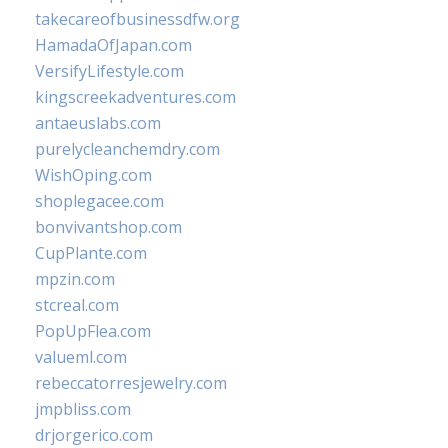
takecareofbusinessdfw.org
HamadaOfJapan.com
VersifyLifestyle.com
kingscreekadventures.com
antaeuslabs.com
purelycleanchemdry.com
WishOping.com
shoplegacee.com
bonvivantshop.com
CupPlante.com
mpzin.com
stcreal.com
PopUpFlea.com
valueml.com
rebeccatorresjewelry.com
jmpbliss.com
drjorgerico.com