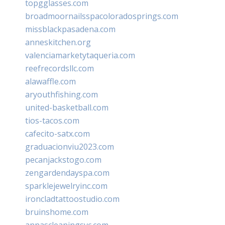
topgglasses.com
broadmoornailsspacoloradosprings.com
missblackpasadena.com
anneskitchen.org
valenciamarketytaqueria.com
reefrecordsllc.com
alawaffle.com
aryouthfishing.com
united-basketball.com
tios-tacos.com
cafecito-satx.com
graduacionviu2023.com
pecanjackstogo.com
zengardendayspa.com
sparklejewelryinc.com
ironcladtattoostudio.com
bruinshome.com
annascleaningsvc.com