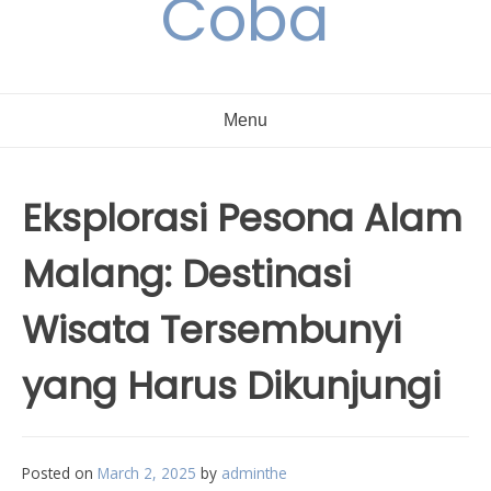
Coba
Menu
Eksplorasi Pesona Alam
Malang: Destinasi
Wisata Tersembunyi
yang Harus Dikunjungi
Posted on
March 2, 2025
by
adminthe