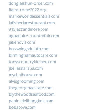
donglaishun-order.com
fiamc-rome2022.org
mariceworldessentials.com
lafisheriarestaurant.com
915jazzandmore.com
aguadulce-countryfair.com
jakehovis.com
bosswingsduluth.com
birminghamautocare.com
tonyscountrykitchen.com
jbellasnailspa.com
mychaihouse.com
alvisgrooming.com
thegeorginaestate.com
blythewoodseafood.com
paolosdelibangkok.com
bobacove.com