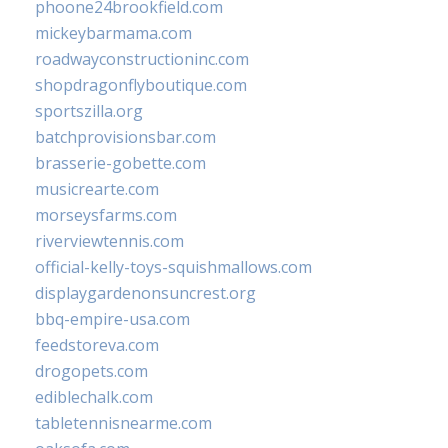
phoone24brookfield.com
mickeybarmama.com
roadwayconstructioninc.com
shopdragonflyboutique.com
sportszilla.org
batchprovisionsbar.com
brasserie-gobette.com
musicrearte.com
morseysfarms.com
riverviewtennis.com
official-kelly-toys-squishmallows.com
displaygardenonsuncrest.org
bbq-empire-usa.com
feedstoreva.com
drogopets.com
ediblechalk.com
tabletennisnearme.com