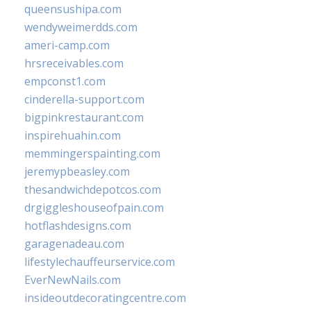
queensushipa.com
wendyweimerdds.com
ameri-camp.com
hrsreceivables.com
empconst1.com
cinderella-support.com
bigpinkrestaurant.com
inspirehuahin.com
memmingerspainting.com
jeremypbeasley.com
thesandwichdepotcos.com
drgiggleshouseofpain.com
hotflashdesigns.com
garagenadeau.com
lifestylechauffeurservice.com
EverNewNails.com
insideoutdecoratingcentre.com