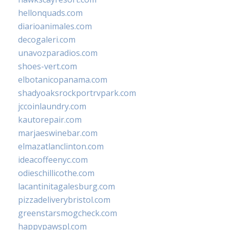
hellonquads.com
diarioanimales.com
decogaleri.com
unavozparadios.com
shoes-vert.com
elbotanicopanama.com
shadyoaksrockportrvpark.com
jccoinlaundry.com
kautorepair.com
marjaeswinebar.com
elmazatlanclinton.com
ideacoffeenyc.com
odieschillicothe.com
lacantinitagalesburg.com
pizzadeliverybristol.com
greenstarsmogcheck.com
happypawspl.com