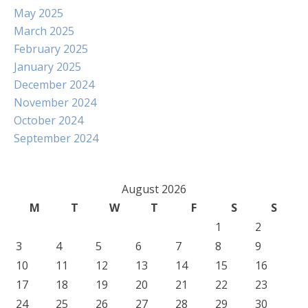
May 2025
March 2025
February 2025
January 2025
December 2024
November 2024
October 2024
September 2024
August 2026
M
T
W
T
F
S
S
1
2
3
4
5
6
7
8
9
10
11
12
13
14
15
16
17
18
19
20
21
22
23
24
25
26
27
28
29
30