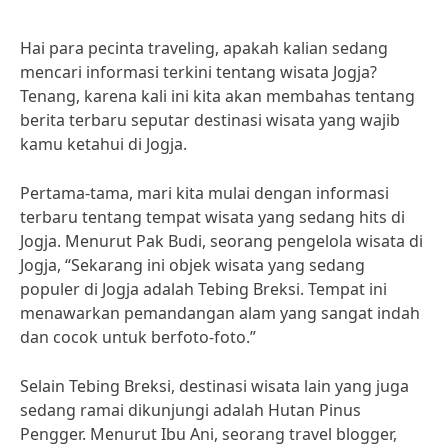
Hai para pecinta traveling, apakah kalian sedang
mencari informasi terkini tentang wisata Jogja?
Tenang, karena kali ini kita akan membahas tentang
berita terbaru seputar destinasi wisata yang wajib
kamu ketahui di Jogja.
Pertama-tama, mari kita mulai dengan informasi
terbaru tentang tempat wisata yang sedang hits di
Jogja. Menurut Pak Budi, seorang pengelola wisata di
Jogja, “Sekarang ini objek wisata yang sedang
populer di Jogja adalah Tebing Breksi. Tempat ini
menawarkan pemandangan alam yang sangat indah
dan cocok untuk berfoto-foto.”
Selain Tebing Breksi, destinasi wisata lain yang juga
sedang ramai dikunjungi adalah Hutan Pinus
Pengger. Menurut Ibu Ani, seorang travel blogger,