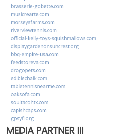
brasserie-gobette.com
musicrearte.com
morseysfarms.com
riverviewtennis.com
official-kelly-toys-squishmallows.com
displaygardenonsuncrest.org
bbq-empire-usa.com
feedstoreva.com
drogopets.com
ediblechalk.com
tabletennisnearme.com
oaksofa.com
soultacohtx.com
capishcaps.com
gpsyfl.org
MEDIA PARTNER III