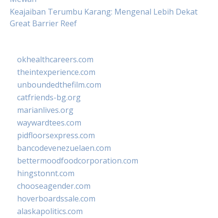
Keajaiban Terumbu Karang: Mengenal Lebih Dekat
Great Barrier Reef
okhealthcareers.com
theintexperience.com
unboundedthefilm.com
catfriends-bg.org
marianlives.org
waywardtees.com
pidfloorsexpress.com
bancodevenezuelaen.com
bettermoodfoodcorporation.com
hingstonnt.com
chooseagender.com
hoverboardssale.com
alaskapolitics.com