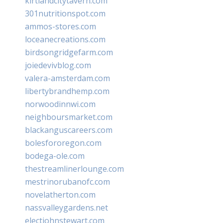
kirtlandcitytavern.com
301nutritionspot.com
ammos-stores.com
loceanecreations.com
birdsongridgefarm.com
joiedevivblog.com
valera-amsterdam.com
libertybrandhemp.com
norwoodinnwi.com
neighboursmarket.com
blackanguscareers.com
bolesfororegon.com
bodega-ole.com
thestreamlinerlounge.com
mestrinorubanofc.com
novelatherton.com
nassvalleygardens.net
electjohnstewart.com