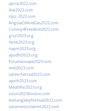
aprce2022.com
ibie2022.com
sbcc-2022.com
AngolaOilAndGas2022.com
Convoy4Freedom2022.com
grur2023.org
hkhk2023.org
napm2023.org
apsdfd2023.org
forumausape2023.com
imkl2023.com
careerfaircsd2023.com
apsth2023.com
MedItRio2023.org
lcicon2023boston.com
waitangidayfestival2022.com
vacancesscolaires2022.com