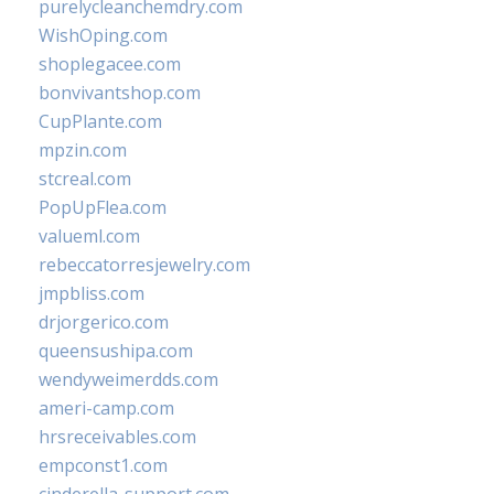
purelycleanchemdry.com
WishOping.com
shoplegacee.com
bonvivantshop.com
CupPlante.com
mpzin.com
stcreal.com
PopUpFlea.com
valueml.com
rebeccatorresjewelry.com
jmpbliss.com
drjorgerico.com
queensushipa.com
wendyweimerdds.com
ameri-camp.com
hrsreceivables.com
empconst1.com