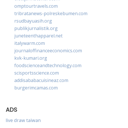
omptourtravels.com
tribratanews-polreskebumen.com
rsudbayuasih.org
publikjurnalistik.org
juneteenthapparel.net
italywarm.com
journaloffinanceeconomics.com
kvk-kumari.org
foodscienceandtechnology.com
scisportsscience.com
addisababacuisineaz.com
burgerimcamas.com
ADS
live draw taiwan