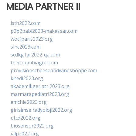
MEDIA PARTNER II
isth2022.com
p2b2pabi2023-makassar.com
wocfparis2023.org
sinc2023.com
scdlqatar2022-qa.com
thecolumbiagrill.com
provisionscheeseandwineshoppe.com
khedi2023.org
akademikgeriatri2023.org
marmarapediatri2023.org
emchie2023.org
girisimselradyoloji2022.org
utcd2022.org
biosensor2022.org
ialp2022.org