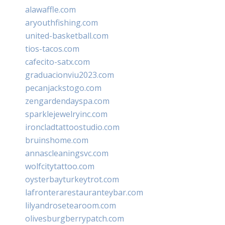
alawaffle.com
aryouthfishing.com
united-basketball.com
tios-tacos.com
cafecito-satx.com
graduacionviu2023.com
pecanjackstogo.com
zengardendayspa.com
sparklejewelryinc.com
ironcladtattoostudio.com
bruinshome.com
annascleaningsvc.com
wolfcitytattoo.com
oysterbayturkeytrot.com
lafronterarestauranteybar.com
lilyandrosetearoom.com
olivesburgberrypatch.com