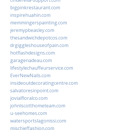
cinderella-support.com
bigpinkrestaurant.com
inspirehuahin.com
memmingerspainting.com
jeremypbeasley.com
thesandwichdepotcos.com
drgiggleshouseofpain.com
hotflashdesigns.com
garagenadeau.com
lifestylechauffeurservice.com
EverNewNails.com
insideoutdecoratingcentre.com
salvatoresinpoint.com
jovialfloralco.com
johnlscotthometeam.com
u-seehomes.com
watersportslagonissi.com
mischieffashion.com