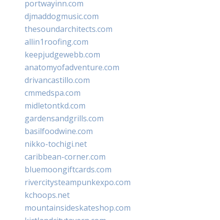
portwayinn.com
djmaddogmusic.com
thesoundarchitects.com
allin1roofing.com
keepjudgewebb.com
anatomyofadventure.com
drivancastillo.com
cmmedspa.com
midletontkd.com
gardensandgrills.com
basilfoodwine.com
nikko-tochigi.net
caribbean-corner.com
bluemoongiftcards.com
rivercitysteampunkexpo.com
kchoops.net
mountainsideskateshop.com