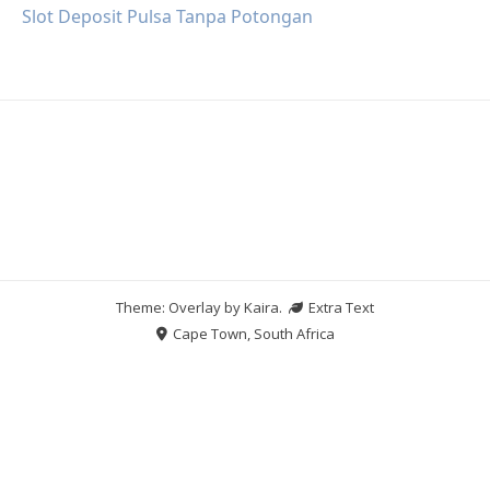
Slot Deposit Pulsa Tanpa Potongan
Theme: Overlay by
Kaira
.
Extra Text
Cape Town, South Africa