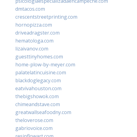
psicologiaespecializadaencampeche.com
dmtacos.com
crescentstreetprinting.com
hornopizza.com
driveadragster.com
hematologa.com
lizaivanov.com
guesttinyhomes.com
home-plow-by-meyer.com
palatelatincuisine.com
blackdoglegacy.com
eatvivahouston.com
thebigshowok.com
chimeandstave.com
greatwallseafoodny.com
theloverose.com
gabriovoice.com
resinflowart.com