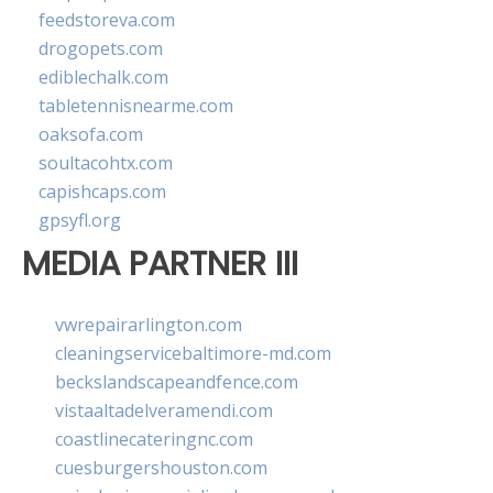
feedstoreva.com
drogopets.com
ediblechalk.com
tabletennisnearme.com
oaksofa.com
soultacohtx.com
capishcaps.com
gpsyfl.org
MEDIA PARTNER III
vwrepairarlington.com
cleaningservicebaltimore-md.com
beckslandscapeandfence.com
vistaaltadelveramendi.com
coastlinecateringnc.com
cuesburgershouston.com