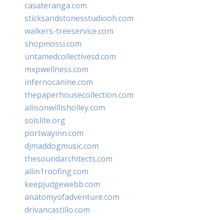
casateranga.com
sticksandstonesstudiooh.com
walkers-treeservice.com
shopmossi.com
untamedcollectivesd.com
mxpwellness.com
infernocanine.com
thepaperhousecollection.com
allisonwillisholley.com
solslite.org
portwayinn.com
djmaddogmusic.com
thesoundarchitects.com
allin1roofing.com
keepjudgewebb.com
anatomyofadventure.com
drivancastillo.com