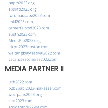
napm2023.org
apsdfd2023.org
forumausape2023.com
imkl2023.com
careerfaircsd2023.com
apsth2023.com
MedItRio2023.org
lcicon2023boston.com
waitangidayfestival2022.com
vacancesscolaires2022.com
MEDIA PARTNER II
isth2022.com
p2b2pabi2023-makassar.com
wocfparis2023.org
sinc2023.com
scdlqatar2022-qa.com