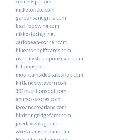
cmmedspa.com
midletontkd.com
gardensandgrills.com
basilfoodwine.com
nikko-tochigi.net
caribbean-corner.com
bluemoongiftcards.com
rivercitysteampunkexpo.com
kchoops.net
mountainsideskateshop.com
kirtlandcitytavern.com
301nutritionspot.com
ammos-stores.com
loceanecreations.com
birdsongridgefarm.com
joiedevivblog.com
valera-amsterdam.com
libertybrandhemp.com