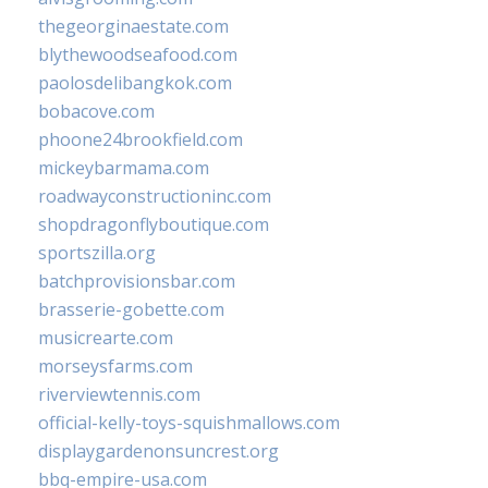
thegeorginaestate.com
blythewoodseafood.com
paolosdelibangkok.com
bobacove.com
phoone24brookfield.com
mickeybarmama.com
roadwayconstructioninc.com
shopdragonflyboutique.com
sportszilla.org
batchprovisionsbar.com
brasserie-gobette.com
musicrearte.com
morseysfarms.com
riverviewtennis.com
official-kelly-toys-squishmallows.com
displaygardenonsuncrest.org
bbq-empire-usa.com