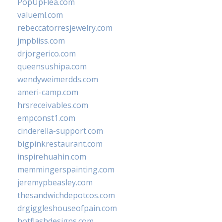
PopUpFlea.com
valueml.com
rebeccatorresjewelry.com
jmpbliss.com
drjorgerico.com
queensushipa.com
wendyweimerdds.com
ameri-camp.com
hrsreceivables.com
empconst1.com
cinderella-support.com
bigpinkrestaurant.com
inspirehuahin.com
memmingerspainting.com
jeremypbeasley.com
thesandwichdepotcos.com
drgiggleshouseofpain.com
hotflashdesigns.com