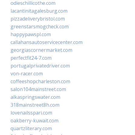
odieschillicothe.com
lacantinitagalesburg.com
pizzadeliverybristol.com
greenstarsmogcheck.com
happypawspl.com
callahansautoservicecenter.com
georgiascornermarket.com
perfectfit24-7.com
portugalprivatedriver.com
von-racer.com
coffeeshopcharleston.com
salon104mainstreet.com
alkaspringswater.com
318mainstreet8h.com
lovenailsspari.com
oakberry-kuwait.com
quartzliterary.com