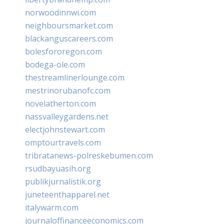
norwoodinnwi.com
neighboursmarket.com
blackanguscareers.com
bolesfororegon.com
bodega-ole.com
thestreamlinerlounge.com
mestrinorubanofc.com
novelatherton.com
nassvalleygardens.net
electjohnstewart.com
omptourtravels.com
tribratanews-polreskebumen.com
rsudbayuasih.org
publikjurnalistik.org
juneteenthapparel.net
italywarm.com
journaloffinanceeconomics.com