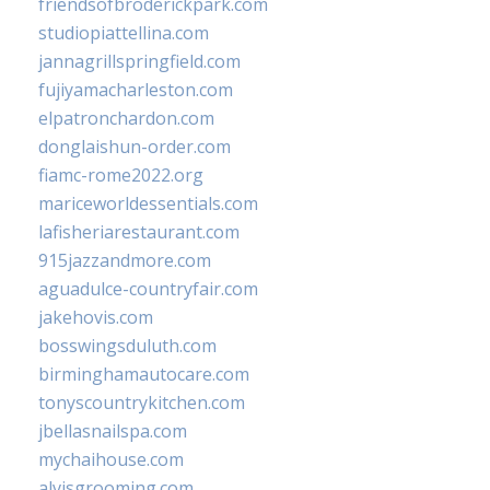
friendsofbroderickpark.com
studiopiattellina.com
jannagrillspringfield.com
fujiyamacharleston.com
elpatronchardon.com
donglaishun-order.com
fiamc-rome2022.org
mariceworldessentials.com
lafisheriarestaurant.com
915jazzandmore.com
aguadulce-countryfair.com
jakehovis.com
bosswingsduluth.com
birminghamautocare.com
tonyscountrykitchen.com
jbellasnailspa.com
mychaihouse.com
alvisgrooming.com