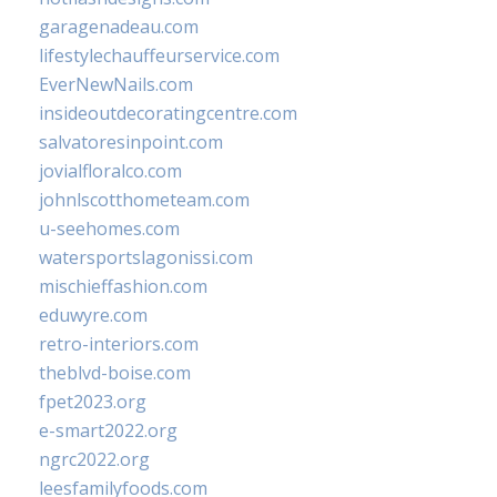
garagenadeau.com
lifestylechauffeurservice.com
EverNewNails.com
insideoutdecoratingcentre.com
salvatoresinpoint.com
jovialfloralco.com
johnlscotthometeam.com
u-seehomes.com
watersportslagonissi.com
mischieffashion.com
eduwyre.com
retro-interiors.com
theblvd-boise.com
fpet2023.org
e-smart2022.org
ngrc2022.org
leesfamilyfoods.com