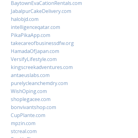
BaytownEvaCationRentals.com
JabalpurCakeDelivery.com
halobjd.com
intelligenceqatar.com
PikaPikaApp.com
takecareofbusinessdfw.org
HamadaOfJapan.com
VersifyLifestyle.com
kingscreekadventures.com
antaeuslabs.com
purelycleanchemdry.com
WishOping.com
shoplegacee.com
bonvivantshop.com
CupPlante.com
mpzin.com
stcreal.com