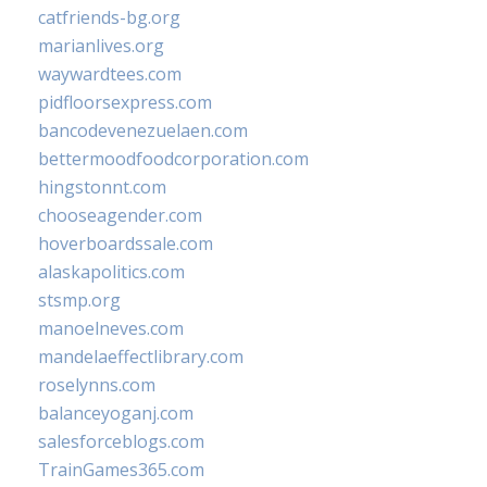
catfriends-bg.org
marianlives.org
waywardtees.com
pidfloorsexpress.com
bancodevenezuelaen.com
bettermoodfoodcorporation.com
hingstonnt.com
chooseagender.com
hoverboardssale.com
alaskapolitics.com
stsmp.org
manoelneves.com
mandelaeffectlibrary.com
roselynns.com
balanceyoganj.com
salesforceblogs.com
TrainGames365.com