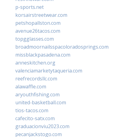
p-sports.net
korsairstreetwear.com
petshopallston.com
avenue26tacos.com
topgglasses.com
broadmoornailsspacoloradosprings.com
missblackpasadena.com
anneskitchen.org
valenciamarketytaqueria.com
reefrecordsllc.com
alawaffle.com
aryouthfishing.com
united-basketball.com
tios-tacos.com
cafecito-satx.com
graduacionviu2023.com
pecanjackstogo.com