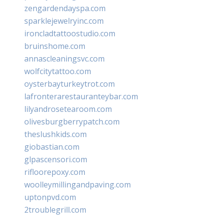
zengardendayspa.com
sparklejewelryinc.com
ironcladtattoostudio.com
bruinshome.com
annascleaningsvc.com
wolfcitytattoo.com
oysterbayturkeytrot.com
lafronterarestauranteybar.com
lilyandrosetearoom.com
olivesburgberrypatch.com
theslushkids.com
giobastian.com
glpascensori.com
rifloorepoxy.com
woolleymillingandpaving.com
uptonpvd.com
2troublegrill.com