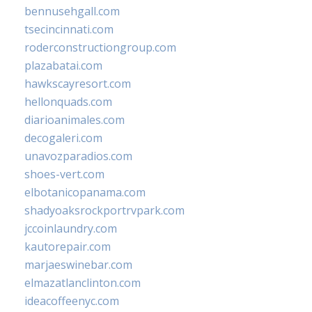
bennusehgall.com
tsecincinnati.com
roderconstructiongroup.com
plazabatai.com
hawkscayresort.com
hellonquads.com
diarioanimales.com
decogaleri.com
unavozparadios.com
shoes-vert.com
elbotanicopanama.com
shadyoaksrockportrvpark.com
jccoinlaundry.com
kautorepair.com
marjaeswinebar.com
elmazatlanclinton.com
ideacoffeenyc.com