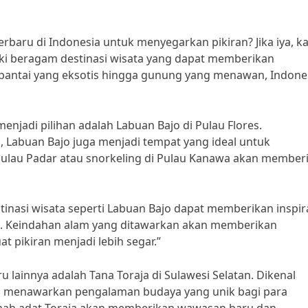
erbaru di Indonesia untuk menyegarkan pikiran? Jika iya, ka
iki beragam destinasi wisata yang dapat memberikan
 pantai yang eksotis hingga gunung yang menawan, Indone
menjadi pilihan adalah Labuan Bajo di Pulau Flores.
abuan Bajo juga menjadi tempat yang ideal untuk
Pulau Padar atau snorkeling di Pulau Kanawa akan member
tinasi wisata seperti Labuan Bajo dapat memberikan inspir
n. Keindahan alam yang ditawarkan akan memberikan
pikiran menjadi lebih segar.”
u lainnya adalah Tana Toraja di Sulawesi Selatan. Dikenal
a menawarkan pengalaman budaya yang unik bagi para