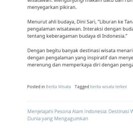
wisatawan. Mengunjungi makam batu dan rum
menyegarkan pikiran.
Menurut ahli budaya, Dini Sari, “Liburan ke 
pengalaman wisatawan. Interaksi dengan bud
tentang keberagaman budaya di Indonesia.”
Dengan begitu banyak destinasi wisata menarik
dengan pengalaman yang inspiratif dan menyega
merenung dan memperkaya diri dengan penga
Posted in
Berita Wisata
Tagged
berita wisata terkini
Post
Menjelajahi Pesona Alam Indonesia: Destinasi 
Dunia yang Mengagumkan
navigation