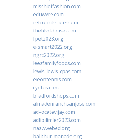
mischieffashion.com
eduwyre.com
retro-interiors.com
theblvd-boise.com
fpet2023.org
e-smart2022.org
ngrc2022.org
leesfamilyfoods.com
lewis-lewis-cpas.com
eleontennis.com
cyetus.com
bradfordshops.com
almadenranchsanjose.com
advocatevijay.com
adlibilimler2023.com
naswwebed.org
balithut-manado.org