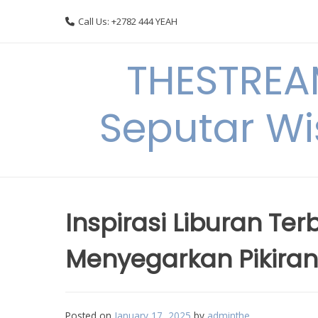
Skip
Call Us: +2782 444 YEAH
to
content
THESTREA
Seputar Wi
Inspirasi Liburan Ter
Menyegarkan Pikiran
Posted on
January 17, 2025
by
adminthe