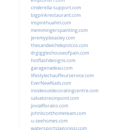
empconst1.com
cinderella-support.com
bigpinkrestaurant.com
inspirehuahin.com
memmingerspainting.com
jeremypbeasley.com
thesandwichdepotcos.com
drgiggleshouseofpain.com
hotflashdesigns.com
garagenadeau.com
lifestylechauffeurservice.com
EverNewNails.com
insideoutdecoratingcentre.com
salvatoresinpoint.com
jovialfloralco.com
johnlscotthometeam.com
u-seehomes.com
watersportslagonissi.com