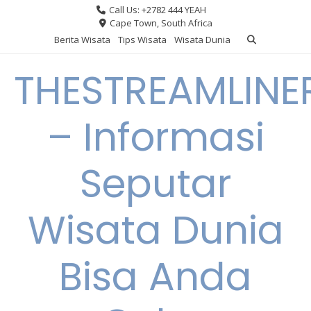
Skip
Call Us: +2782 444 YEAH
to
Cape Town, South Africa
content
Berita Wisata
Tips Wisata
Wisata Dunia
THESTREAMLIN
– Informasi
Seputar
Wisata Dunia
Bisa Anda