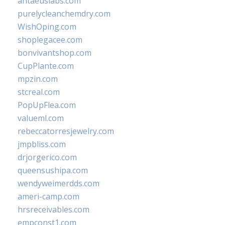
antaeuslabs.com
purelycleanchemdry.com
WishOping.com
shoplegacee.com
bonvivantshop.com
CupPlante.com
mpzin.com
stcreal.com
PopUpFlea.com
valueml.com
rebeccatorresjewelry.com
jmpbliss.com
drjorgerico.com
queensushipa.com
wendyweimerdds.com
ameri-camp.com
hrsreceivables.com
empconst1.com