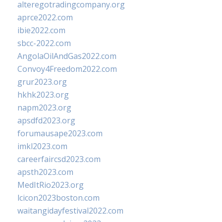
alteregotradingcompany.org
aprce2022.com
ibie2022.com
sbcc-2022.com
AngolaOilAndGas2022.com
Convoy4Freedom2022.com
grur2023.org
hkhk2023.org
napm2023.org
apsdfd2023.org
forumausape2023.com
imkl2023.com
careerfaircsd2023.com
apsth2023.com
MedItRio2023.org
lcicon2023boston.com
waitangidayfestival2022.com