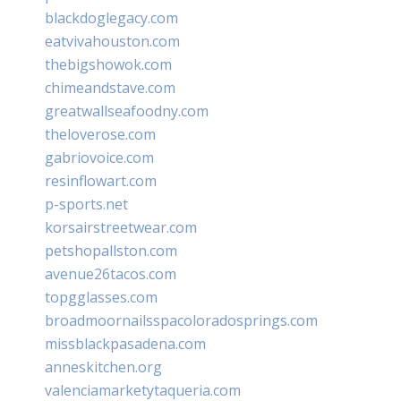
blackdoglegacy.com
eatvivahouston.com
thebigshowok.com
chimeandstave.com
greatwallseafoodny.com
theloverose.com
gabriovoice.com
resinflowart.com
p-sports.net
korsairstreetwear.com
petshopallston.com
avenue26tacos.com
topgglasses.com
broadmoornailsspacoloradosprings.com
missblackpasadena.com
anneskitchen.org
valenciamarketytaqueria.com