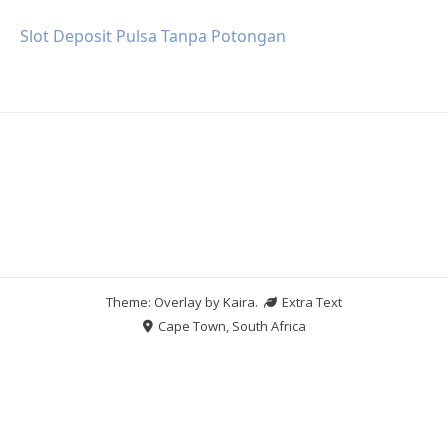
Slot Deposit Pulsa Tanpa Potongan
Theme: Overlay by
Kaira
.
Extra Text
Cape Town, South Africa