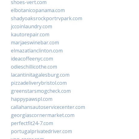
shoes-vert.com
elbotanicopanama.com
shadyoaksrockportrvpark.com
jccoinlaundry.com
kautorepair.com
marjaeswinebar.com
elmazatlanclinton.com
ideacoffeenyc.com
odieschillicothe.com
lacantinitagalesburg.com
pizzadeliverybristol.com
greenstarsmogcheck.com
happypawspl.com
callahansautoservicecenter.com
georgiascornermarket.com
perfectfit24-7.com
portugalprivatedriver.com