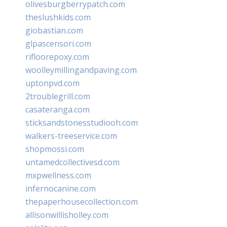
olivesburgberrypatch.com
theslushkids.com
giobastian.com
glpascensori.com
rifloorepoxy.com
woolleymillingandpaving.com
uptonpvd.com
2troublegrill.com
casateranga.com
sticksandstonesstudiooh.com
walkers-treeservice.com
shopmossi.com
untamedcollectivesd.com
mxpwellness.com
infernocanine.com
thepaperhousecollection.com
allisonwillisholley.com