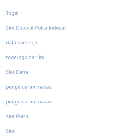
Togel
Slot Deposit Pulsa Indosat
data kamboja
togel sgp hari ini
Slot Dana
pengeluaran macau
pengeluaran macau
Slot Pulsa
Slot