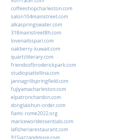
von-racer.com
coffeeshopcharleston.com
salon104mainstreet.com
alkaspringswater.com
318mainstreet8h.com
lovenailsspari.com
oakberry-kuwait.com
quartzliterary.com
friendsofbroderickpark.com
studiopiattellina.com
jannagrillspringfield.com
fujiyamacharleston.com
elpatronchardon.com
donglaishun-order.com
fiamc-rome2022.org
mariceworldessentials.com
lafisheriarestaurant.com
915jazzandmore.com