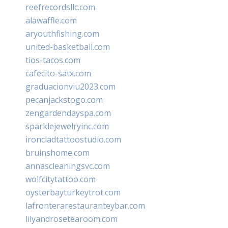
reefrecordsllc.com
alawaffle.com
aryouthfishing.com
united-basketball.com
tios-tacos.com
cafecito-satx.com
graduacionviu2023.com
pecanjackstogo.com
zengardendayspa.com
sparklejewelryinc.com
ironcladtattoostudio.com
bruinshome.com
annascleaningsvc.com
wolfcitytattoo.com
oysterbayturkeytrot.com
lafronterarestauranteybar.com
lilyandrosetearoom.com