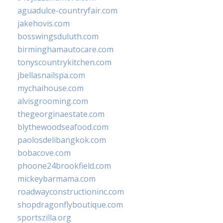
aguadulce-countryfair.com
jakehovis.com
bosswingsduluth.com
birminghamautocare.com
tonyscountrykitchen.com
jbellasnailspa.com
mychaihouse.com
alvisgrooming.com
thegeorginaestate.com
blythewoodseafood.com
paolosdelibangkok.com
bobacove.com
phoone24brookfield.com
mickeybarmama.com
roadwayconstructioninc.com
shopdragonflyboutique.com
sportszilla.org