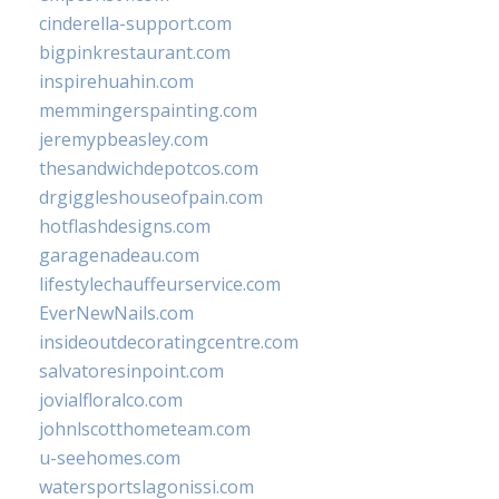
cinderella-support.com
bigpinkrestaurant.com
inspirehuahin.com
memmingerspainting.com
jeremypbeasley.com
thesandwichdepotcos.com
drgiggleshouseofpain.com
hotflashdesigns.com
garagenadeau.com
lifestylechauffeurservice.com
EverNewNails.com
insideoutdecoratingcentre.com
salvatoresinpoint.com
jovialfloralco.com
johnlscotthometeam.com
u-seehomes.com
watersportslagonissi.com