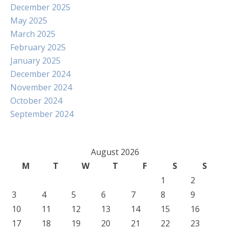
December 2025
May 2025
March 2025
February 2025
January 2025
December 2024
November 2024
October 2024
September 2024
August 2026
M
T
W
T
F
S
S
1
2
3
4
5
6
7
8
9
10
11
12
13
14
15
16
17
18
19
20
21
22
23