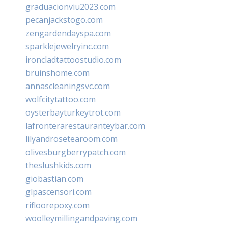
graduacionviu2023.com
pecanjackstogo.com
zengardendayspa.com
sparklejewelryinc.com
ironcladtattoostudio.com
bruinshome.com
annascleaningsvc.com
wolfcitytattoo.com
oysterbayturkeytrot.com
lafronterarestauranteybar.com
lilyandrosetearoom.com
olivesburgberrypatch.com
theslushkids.com
giobastian.com
glpascensori.com
rifloorepoxy.com
woolleymillingandpaving.com