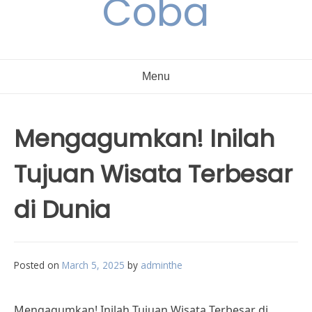
Coba
Menu
Mengagumkan! Inilah
Tujuan Wisata Terbesar
di Dunia
Posted on
March 5, 2025
by
adminthe
Mengagumkan! Inilah Tujuan Wisata Terbesar di