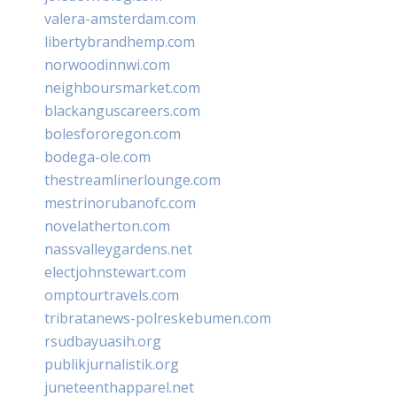
valera-amsterdam.com
libertybrandhemp.com
norwoodinnwi.com
neighboursmarket.com
blackanguscareers.com
bolesfororegon.com
bodega-ole.com
thestreamlinerlounge.com
mestrinorubanofc.com
novelatherton.com
nassvalleygardens.net
electjohnstewart.com
omptourtravels.com
tribratanews-polreskebumen.com
rsudbayuasih.org
publikjurnalistik.org
juneteenthapparel.net