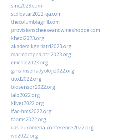
sinc2023.com
scdlqatar2022-qa.com
thecolumbiagrill.com
provisionscheeseandwineshoppe.com
khedi2023.org
akademikgeriatri2023.org
marmarapediatri2023.org
emchie2023.org
girisimselradyoloji2022.org
utcd2022.org
biosensor2022.org
ialp2022.org
klivet2022.org
ifac-hms2022.org
taoms2022.org
iias-euromena-conference2022.org
ivd2022.org