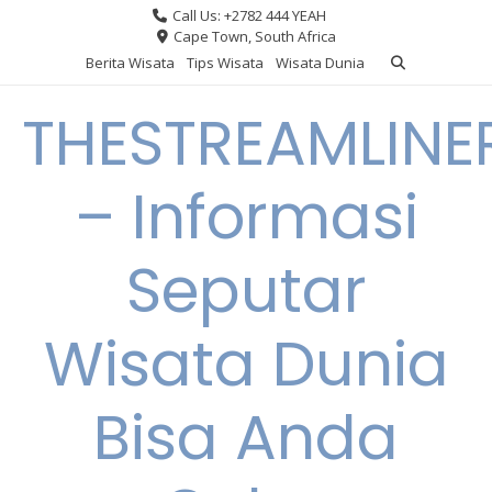
Skip
Call Us: +2782 444 YEAH
to
Cape Town, South Africa
content
Berita Wisata
Tips Wisata
Wisata Dunia
THESTREAMLIN
– Informasi
Seputar
Wisata Dunia
Bisa Anda