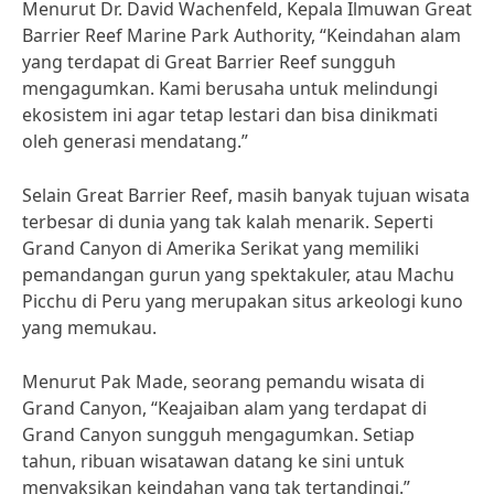
Menurut Dr. David Wachenfeld, Kepala Ilmuwan Great
Barrier Reef Marine Park Authority, “Keindahan alam
yang terdapat di Great Barrier Reef sungguh
mengagumkan. Kami berusaha untuk melindungi
ekosistem ini agar tetap lestari dan bisa dinikmati
oleh generasi mendatang.”
Selain Great Barrier Reef, masih banyak tujuan wisata
terbesar di dunia yang tak kalah menarik. Seperti
Grand Canyon di Amerika Serikat yang memiliki
pemandangan gurun yang spektakuler, atau Machu
Picchu di Peru yang merupakan situs arkeologi kuno
yang memukau.
Menurut Pak Made, seorang pemandu wisata di
Grand Canyon, “Keajaiban alam yang terdapat di
Grand Canyon sungguh mengagumkan. Setiap
tahun, ribuan wisatawan datang ke sini untuk
menyaksikan keindahan yang tak tertandingi.”