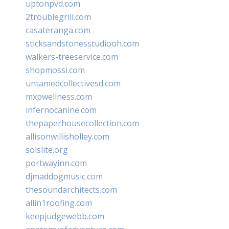
uptonpvd.com
2troublegrill.com
casateranga.com
sticksandstonesstudiooh.com
walkers-treeservice.com
shopmossi.com
untamedcollectivesd.com
mxpwellness.com
infernocanine.com
thepaperhousecollection.com
allisonwillisholley.com
solslite.org
portwayinn.com
djmaddogmusic.com
thesoundarchitects.com
allin1roofing.com
keepjudgewebb.com