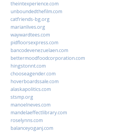
theintexperience.com
unboundedthefilm.com
catfriends-bg.org
marianlives.org
waywardtees.com
pidfloorsexpress.com
bancodevenezuelaen.com
bettermoodfoodcorporation.com
hingstonnt.com
chooseagender.com
hoverboardssale.com
alaskapolitics.com
stsmp.org
manoelneves.com
mandelaeffectlibrary.com
roselynns.com
balanceyoganj.com