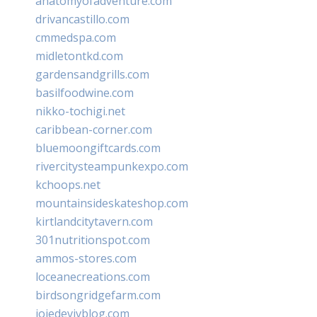
anatomyofadventure.com
drivancastillo.com
cmmedspa.com
midletontkd.com
gardensandgrills.com
basilfoodwine.com
nikko-tochigi.net
caribbean-corner.com
bluemoongiftcards.com
rivercitysteampunkexpo.com
kchoops.net
mountainsideskateshop.com
kirtlandcitytavern.com
301nutritionspot.com
ammos-stores.com
loceanecreations.com
birdsongridgefarm.com
joiedevivblog.com