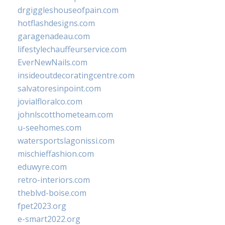
drgiggleshouseofpain.com
hotflashdesigns.com
garagenadeau.com
lifestylechauffeurservice.com
EverNewNails.com
insideoutdecoratingcentre.com
salvatoresinpoint.com
jovialfloralco.com
johnlscotthometeam.com
u-seehomes.com
watersportslagonissi.com
mischieffashion.com
eduwyre.com
retro-interiors.com
theblvd-boise.com
fpet2023.org
e-smart2022.org