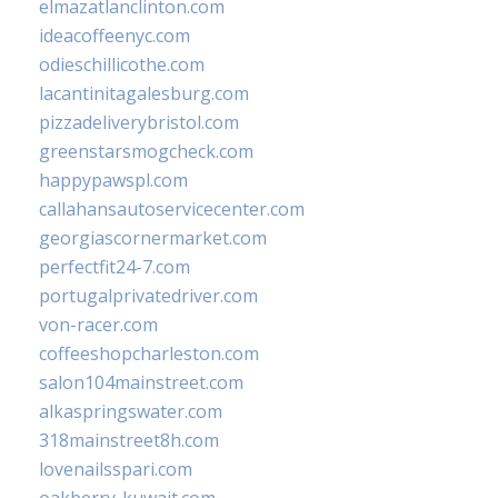
elmazatlanclinton.com
ideacoffeenyc.com
odieschillicothe.com
lacantinitagalesburg.com
pizzadeliverybristol.com
greenstarsmogcheck.com
happypawspl.com
callahansautoservicecenter.com
georgiascornermarket.com
perfectfit24-7.com
portugalprivatedriver.com
von-racer.com
coffeeshopcharleston.com
salon104mainstreet.com
alkaspringswater.com
318mainstreet8h.com
lovenailsspari.com