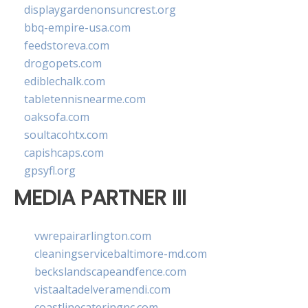
displaygardenonsuncrest.org
bbq-empire-usa.com
feedstoreva.com
drogopets.com
ediblechalk.com
tabletennisnearme.com
oaksofa.com
soultacohtx.com
capishcaps.com
gpsyfl.org
MEDIA PARTNER III
vwrepairarlington.com
cleaningservicebaltimore-md.com
beckslandscapeandfence.com
vistaaltadelveramendi.com
coastlinecateringnc.com