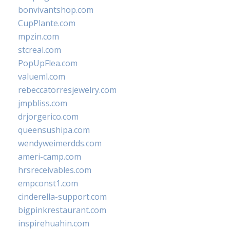
bonvivantshop.com
CupPlante.com
mpzin.com
stcreal.com
PopUpFlea.com
valueml.com
rebeccatorresjewelry.com
jmpbliss.com
drjorgerico.com
queensushipa.com
wendyweimerdds.com
ameri-camp.com
hrsreceivables.com
empconst1.com
cinderella-support.com
bigpinkrestaurant.com
inspirehuahin.com