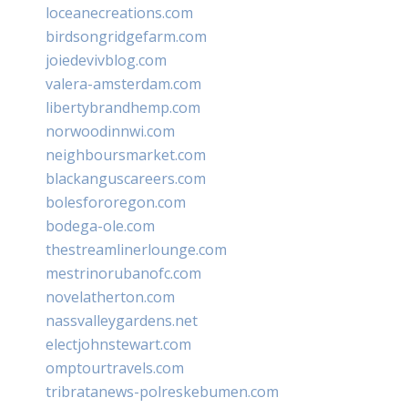
loceanecreations.com
birdsongridgefarm.com
joiedevivblog.com
valera-amsterdam.com
libertybrandhemp.com
norwoodinnwi.com
neighboursmarket.com
blackanguscareers.com
bolesfororegon.com
bodega-ole.com
thestreamlinerlounge.com
mestrinorubanofc.com
novelatherton.com
nassvalleygardens.net
electjohnstewart.com
omptourtravels.com
tribratanews-polreskebumen.com