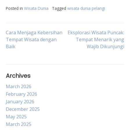
Posted in
Wisata Dunia
Tagged
wisata dunia pelangi
Post
Cara Menjaga Kebersihan
Eksplorasi Wisata Puncak:
Tempat Wisata dengan
Tempat Menarik yang
Baik
Wajib Dikunjungi
navigation
Archives
March 2026
February 2026
January 2026
December 2025
May 2025
March 2025