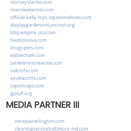
morseysfarms.com
riverviewtennis.com
official-kelly-toys-squishmallows.com
displaygardenonsuncrest.org
bbq-empire-usa.com
feedstoreva.com
drogopets.com
ediblechalk.com
tabletennisnearme.com
oaksofa.com
soultacohtx.com
capishcaps.com
gpsyfl.org
MEDIA PARTNER III
vwrepairarlington.com
cleaningservicebaltimore-md.com