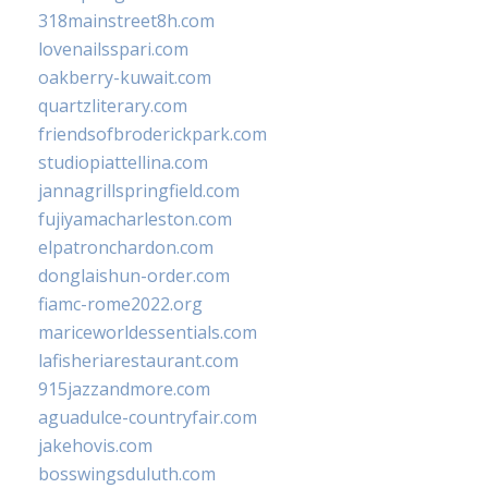
318mainstreet8h.com
lovenailsspari.com
oakberry-kuwait.com
quartzliterary.com
friendsofbroderickpark.com
studiopiattellina.com
jannagrillspringfield.com
fujiyamacharleston.com
elpatronchardon.com
donglaishun-order.com
fiamc-rome2022.org
mariceworldessentials.com
lafisheriarestaurant.com
915jazzandmore.com
aguadulce-countryfair.com
jakehovis.com
bosswingsduluth.com