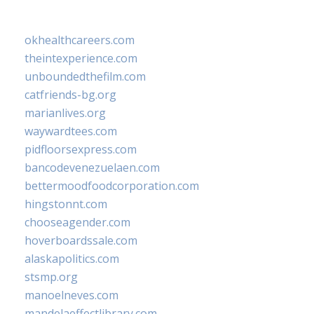
okhealthcareers.com
theintexperience.com
unboundedthefilm.com
catfriends-bg.org
marianlives.org
waywardtees.com
pidfloorsexpress.com
bancodevenezuelaen.com
bettermoodfoodcorporation.com
hingstonnt.com
chooseagender.com
hoverboardssale.com
alaskapolitics.com
stsmp.org
manoelneves.com
mandelaeffectlibrary.com