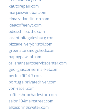
kautorepair.com
marjaeswinebar.com
elmazatlanclinton.com
ideacoffeenyc.com
odieschillicothe.com
lacantinitagalesburg.com
pizzadeliverybristol.com
greenstarsmogcheck.com
happypawspl.com
callahansautoservicecenter.com
georgiascornermarket.com
perfectfit24-7.com
portugalprivatedriver.com
von-racer.com
coffeeshopcharleston.com
salon104mainstreet.com
alkaspringswater.com