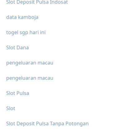
Slot Deposit Pulsa Indosat
data kamboja
togel sgp hari ini
Slot Dana
pengeluaran macau
pengeluaran macau
Slot Pulsa
Slot
Slot Deposit Pulsa Tanpa Potongan