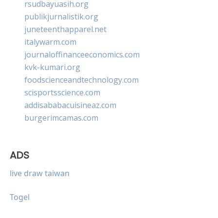
rsudbayuasih.org
publikjurnalistik.org
juneteenthapparel.net
italywarm.com
journaloffinanceeconomics.com
kvk-kumari.org
foodscienceandtechnology.com
scisportsscience.com
addisababacuisineaz.com
burgerimcamas.com
ADS
live draw taiwan
Togel