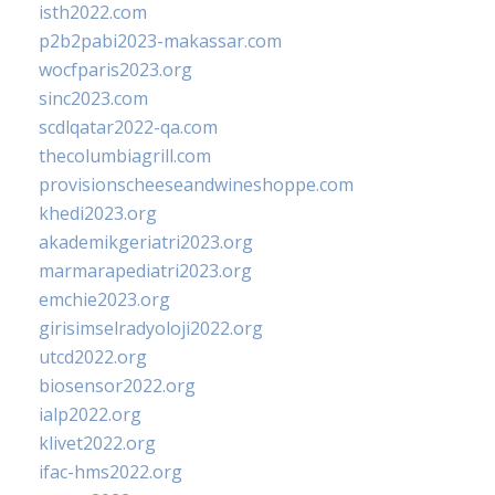
isth2022.com
p2b2pabi2023-makassar.com
wocfparis2023.org
sinc2023.com
scdlqatar2022-qa.com
thecolumbiagrill.com
provisionscheeseandwineshoppe.com
khedi2023.org
akademikgeriatri2023.org
marmarapediatri2023.org
emchie2023.org
girisimselradyoloji2022.org
utcd2022.org
biosensor2022.org
ialp2022.org
klivet2022.org
ifac-hms2022.org