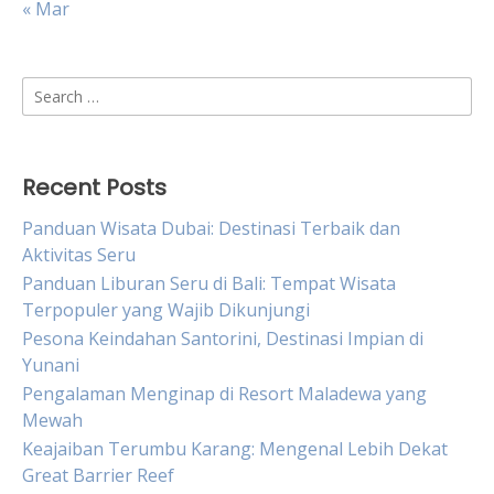
« Mar
Search
for:
Recent Posts
Panduan Wisata Dubai: Destinasi Terbaik dan
Aktivitas Seru
Panduan Liburan Seru di Bali: Tempat Wisata
Terpopuler yang Wajib Dikunjungi
Pesona Keindahan Santorini, Destinasi Impian di
Yunani
Pengalaman Menginap di Resort Maladewa yang
Mewah
Keajaiban Terumbu Karang: Mengenal Lebih Dekat
Great Barrier Reef