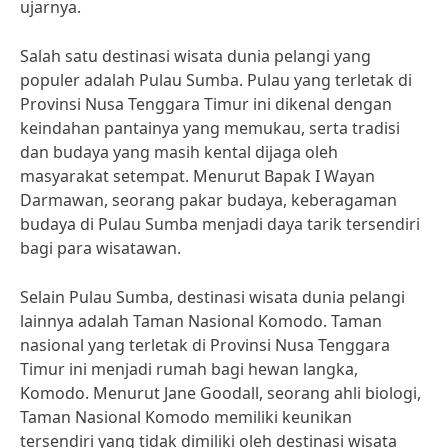
ujarnya.
Salah satu destinasi wisata dunia pelangi yang
populer adalah Pulau Sumba. Pulau yang terletak di
Provinsi Nusa Tenggara Timur ini dikenal dengan
keindahan pantainya yang memukau, serta tradisi
dan budaya yang masih kental dijaga oleh
masyarakat setempat. Menurut Bapak I Wayan
Darmawan, seorang pakar budaya, keberagaman
budaya di Pulau Sumba menjadi daya tarik tersendiri
bagi para wisatawan.
Selain Pulau Sumba, destinasi wisata dunia pelangi
lainnya adalah Taman Nasional Komodo. Taman
nasional yang terletak di Provinsi Nusa Tenggara
Timur ini menjadi rumah bagi hewan langka,
Komodo. Menurut Jane Goodall, seorang ahli biologi,
Taman Nasional Komodo memiliki keunikan
tersendiri yang tidak dimiliki oleh destinasi wisata