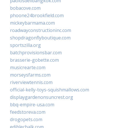
paolosdelibangkok.com
bobacove.com
phoone24brookfield.com
mickeybarmama.com
roadwayconstructioninc.com
shopdragonflyboutique.com
sportszilla.org
batchprovisionsbar.com
brasserie-gobette.com
musicrearte.com
morseysfarms.com
riverviewtennis.com
official-kelly-toys-squishmallows.com
displaygardenonsuncrest.org
bbq-empire-usa.com
feedstoreva.com
drogopets.com
ediblechalk.com