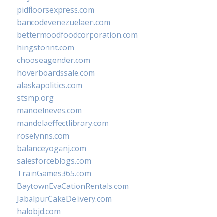
pidfloorsexpress.com
bancodevenezuelaen.com
bettermoodfoodcorporation.com
hingstonnt.com
chooseagender.com
hoverboardssale.com
alaskapolitics.com
stsmp.org
manoelneves.com
mandelaeffectlibrary.com
roselynns.com
balanceyoganj.com
salesforceblogs.com
TrainGames365.com
BaytownEvaCationRentals.com
JabalpurCakeDelivery.com
halobjd.com