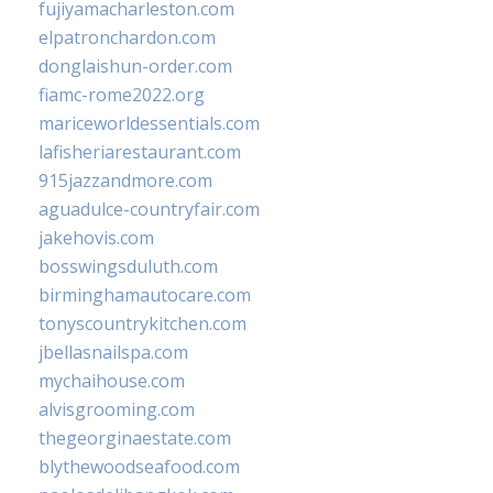
fujiyamacharleston.com
elpatronchardon.com
donglaishun-order.com
fiamc-rome2022.org
mariceworldessentials.com
lafisheriarestaurant.com
915jazzandmore.com
aguadulce-countryfair.com
jakehovis.com
bosswingsduluth.com
birminghamautocare.com
tonyscountrykitchen.com
jbellasnailspa.com
mychaihouse.com
alvisgrooming.com
thegeorginaestate.com
blythewoodseafood.com