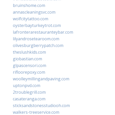
bruinshome.com
annascleaningsvc.com
wolfcitytattoo.com
oysterbayturkeytrot.com
lafronterarestauranteybar.com
lilyandrosetearoom.com
olivesburgberrypatch.com
theslushkids.com
giobastian.com
glpascensori.com
rifloorepoxy.com
woolleymillingandpaving.com
uptonpvd.com
2troublegrill.com
casateranga.com
sticksandstonesstudiooh.com
walkers-treeservice.com