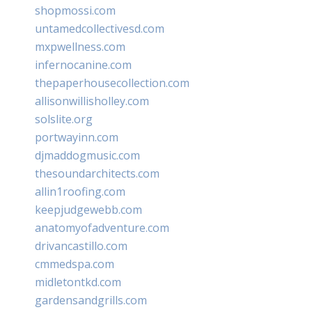
shopmossi.com
untamedcollectivesd.com
mxpwellness.com
infernocanine.com
thepaperhousecollection.com
allisonwillisholley.com
solslite.org
portwayinn.com
djmaddogmusic.com
thesoundarchitects.com
allin1roofing.com
keepjudgewebb.com
anatomyofadventure.com
drivancastillo.com
cmmedspa.com
midletontkd.com
gardensandgrills.com