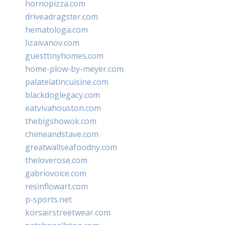
hornopizza.com
driveadragster.com
hematologa.com
lizaivanov.com
guesttinyhomes.com
home-plow-by-meyer.com
palatelatincuisine.com
blackdoglegacy.com
eatvivahouston.com
thebigshowok.com
chimeandstave.com
greatwallseafoodny.com
theloverose.com
gabriovoice.com
resinflowart.com
p-sports.net
korsairstreetwear.com