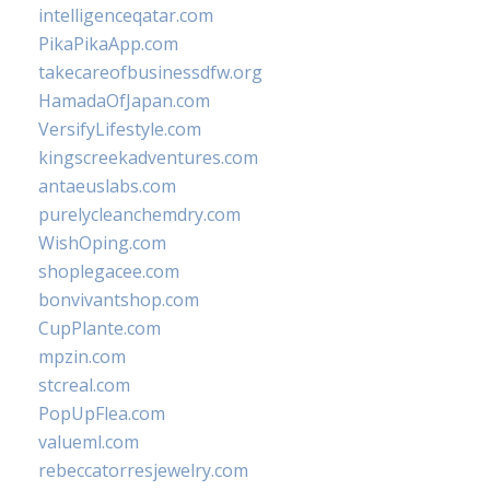
intelligenceqatar.com
PikaPikaApp.com
takecareofbusinessdfw.org
HamadaOfJapan.com
VersifyLifestyle.com
kingscreekadventures.com
antaeuslabs.com
purelycleanchemdry.com
WishOping.com
shoplegacee.com
bonvivantshop.com
CupPlante.com
mpzin.com
stcreal.com
PopUpFlea.com
valueml.com
rebeccatorresjewelry.com