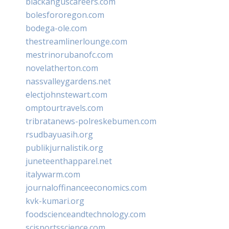
blackanguscareers.com
bolesfororegon.com
bodega-ole.com
thestreamlinerlounge.com
mestrinorubanofc.com
novelatherton.com
nassvalleygardens.net
electjohnstewart.com
omptourtravels.com
tribratanews-polreskebumen.com
rsudbayuasih.org
publikjurnalistik.org
juneteenthapparel.net
italywarm.com
journaloffinanceeconomics.com
kvk-kumari.org
foodscienceandtechnology.com
scisportsscience.com