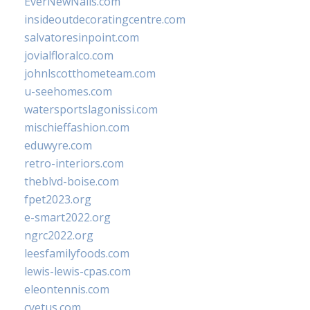
EverNewNails.com
insideoutdecoratingcentre.com
salvatoresinpoint.com
jovialfloralco.com
johnlscotthometeam.com
u-seehomes.com
watersportslagonissi.com
mischieffashion.com
eduwyre.com
retro-interiors.com
theblvd-boise.com
fpet2023.org
e-smart2022.org
ngrc2022.org
leesfamilyfoods.com
lewis-lewis-cpas.com
eleontennis.com
cyetus.com