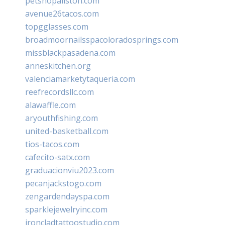
petshopallston.com
avenue26tacos.com
topgglasses.com
broadmoornailsspacoloradosprings.com
missblackpasadena.com
anneskitchen.org
valenciamarketytaqueria.com
reefrecordsllc.com
alawaffle.com
aryouthfishing.com
united-basketball.com
tios-tacos.com
cafecito-satx.com
graduacionviu2023.com
pecanjackstogo.com
zengardendayspa.com
sparklejewelryinc.com
ironcladtattoostudio.com