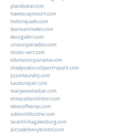
plazabatai.com
hawkscayresort.com
hellonquads.com
diarioanimales.com
decogaleri.com
unavozparadios.com
shoes-vert.com
elbotanicopanama.com
shadyoaksrockportrvpark.com
jccoinlaundry.com
kautorepair.com
marjaeswinebar.com
elmazatlanclinton.com
ideacoffeenyc.com
odieschillicothe.com
lacantinitagalesburg.com
pizzadeliverybristol.com