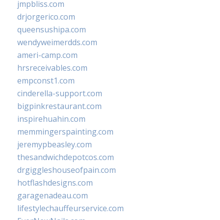
jmpbliss.com
drjorgerico.com
queensushipa.com
wendyweimerdds.com
ameri-camp.com
hrsreceivables.com
empconst1.com
cinderella-support.com
bigpinkrestaurant.com
inspirehuahin.com
memmingerspainting.com
jeremypbeasley.com
thesandwichdepotcos.com
drgiggleshouseofpain.com
hotflashdesigns.com
garagenadeau.com
lifestylechauffeurservice.com