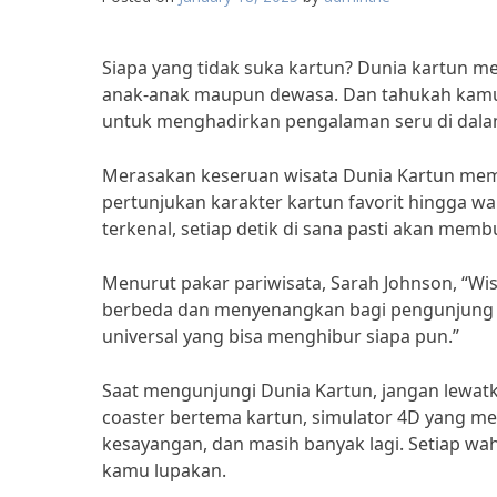
Siapa yang tidak suka kartun? Dunia kartun me
anak-anak maupun dewasa. Dan tahukah kamu 
untuk menghadirkan pengalaman seru di dalam 
Merasakan keseruan wisata Dunia Kartun mem
pertunjukan karakter kartun favorit hingga w
terkenal, setiap detik di sana pasti akan mem
Menurut pakar pariwisata, Sarah Johnson, “
berbeda dan menyenangkan bagi pengunjung dari
universal yang bisa menghibur siapa pun.”
Saat mengunjungi Dunia Kartun, jangan lewat
coaster bertema kartun, simulator 4D yang m
kesayangan, dan masih banyak lagi. Setiap wa
kamu lupakan.