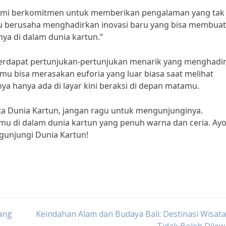
Kami berkomitmen untuk memberikan pengalaman yang tak
alu berusaha menghadirkan inovasi baru yang bisa membuat
a di dalam dunia kartun.”
 terdapat pertunjukan-pertunjukan menarik yang menghadi
mu bisa merasakan euforia yang luar biasa saat melihat
ya hanya ada di layar kini beraksi di depan matamu.
ata Dunia Kartun, jangan ragu untuk mengunjunginya.
 di dalam dunia kartun yang penuh warna dan ceria. Ayo
gunjungi Dunia Kartun!
ang
Keindahan Alam dan Budaya Bali: Destinasi Wisat