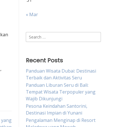
31
« Mar
rkan
Search
for:
Recent Posts
,
Panduan Wisata Dubai: Destinasi
Terbaik dan Aktivitas Seru
Panduan Liburan Seru di Bali:
Tempat Wisata Terpopuler yang
Wajib Dikunjungi
Pesona Keindahan Santorini,
Destinasi Impian di Yunani
a yang
Pengalaman Menginap di Resort