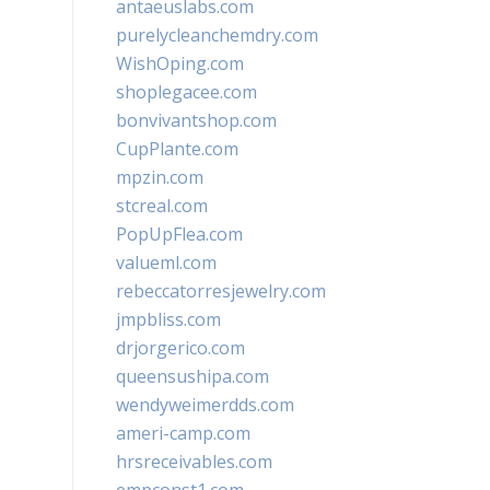
antaeuslabs.com
purelycleanchemdry.com
WishOping.com
shoplegacee.com
bonvivantshop.com
CupPlante.com
mpzin.com
stcreal.com
PopUpFlea.com
valueml.com
rebeccatorresjewelry.com
jmpbliss.com
drjorgerico.com
queensushipa.com
wendyweimerdds.com
ameri-camp.com
hrsreceivables.com