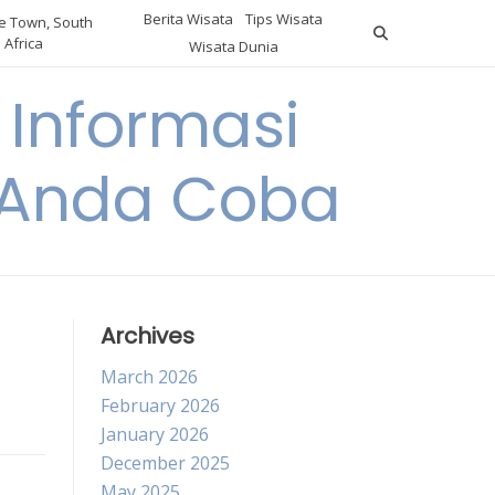
Berita Wisata
Tips Wisata
 Town, South
Africa
Wisata Dunia
Informasi
a Anda Coba
Archives
March 2026
February 2026
January 2026
December 2025
May 2025