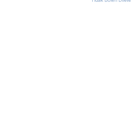
Tidak Boleh Dile