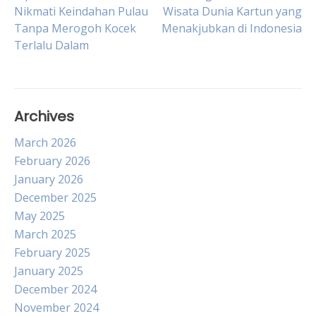
Post
Nikmati Keindahan Pulau
Wisata Dunia Kartun yang
Tanpa Merogoh Kocek
Menakjubkan di Indonesia
navigation
Terlalu Dalam
Archives
March 2026
February 2026
January 2026
December 2025
May 2025
March 2025
February 2025
January 2025
December 2024
November 2024