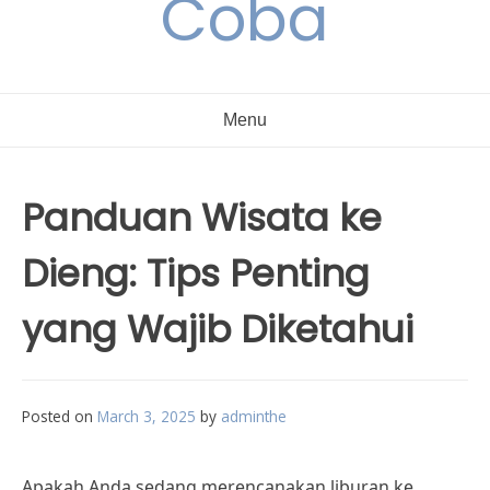
Coba
Menu
Panduan Wisata ke
Dieng: Tips Penting
yang Wajib Diketahui
Posted on
March 3, 2025
by
adminthe
Apakah Anda sedang merencanakan liburan ke