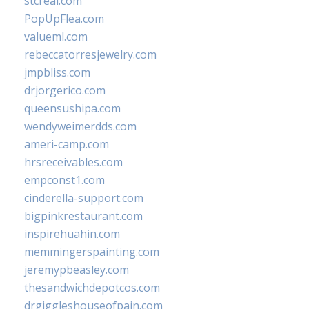
stcreal.com
PopUpFlea.com
valueml.com
rebeccatorresjewelry.com
jmpbliss.com
drjorgerico.com
queensushipa.com
wendyweimerdds.com
ameri-camp.com
hrsreceivables.com
empconst1.com
cinderella-support.com
bigpinkrestaurant.com
inspirehuahin.com
memmingerspainting.com
jeremypbeasley.com
thesandwichdepotcos.com
drgiggleshouseofpain.com