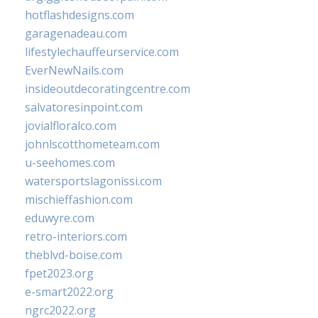
hotflashdesigns.com
garagenadeau.com
lifestylechauffeurservice.com
EverNewNails.com
insideoutdecoratingcentre.com
salvatoresinpoint.com
jovialfloralco.com
johnlscotthometeam.com
u-seehomes.com
watersportslagonissi.com
mischieffashion.com
eduwyre.com
retro-interiors.com
theblvd-boise.com
fpet2023.org
e-smart2022.org
ngrc2022.org