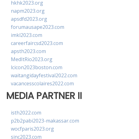
hkhk2023.org
napm2023.org
apsdfd2023.org
forumausape2023.com
imkl2023.com
careerfaircsd2023.com
apsth2023.com
MedItRio2023.org
lcicon2023boston.com
waitangidayfestival2022.com
vacancesscolaires2022.com
MEDIA PARTNER II
isth2022.com
p2b2pabi2023-makassar.com
wocfparis2023.org
sinc2023.com