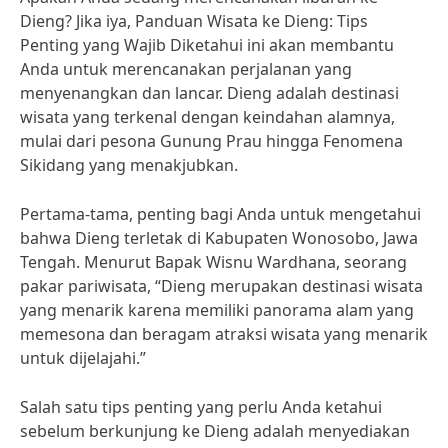
Dieng? Jika iya, Panduan Wisata ke Dieng: Tips
Penting yang Wajib Diketahui ini akan membantu
Anda untuk merencanakan perjalanan yang
menyenangkan dan lancar. Dieng adalah destinasi
wisata yang terkenal dengan keindahan alamnya,
mulai dari pesona Gunung Prau hingga Fenomena
Sikidang yang menakjubkan.
Pertama-tama, penting bagi Anda untuk mengetahui
bahwa Dieng terletak di Kabupaten Wonosobo, Jawa
Tengah. Menurut Bapak Wisnu Wardhana, seorang
pakar pariwisata, “Dieng merupakan destinasi wisata
yang menarik karena memiliki panorama alam yang
memesona dan beragam atraksi wisata yang menarik
untuk dijelajahi.”
Salah satu tips penting yang perlu Anda ketahui
sebelum berkunjung ke Dieng adalah menyediakan