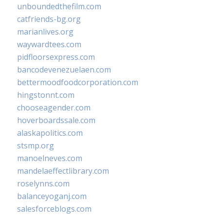
unboundedthefilm.com
catfriends-bg.org
marianlives.org
waywardtees.com
pidfloorsexpress.com
bancodevenezuelaen.com
bettermoodfoodcorporation.com
hingstonnt.com
chooseagender.com
hoverboardssale.com
alaskapolitics.com
stsmp.org
manoelneves.com
mandelaeffectlibrary.com
roselynns.com
balanceyoganj.com
salesforceblogs.com