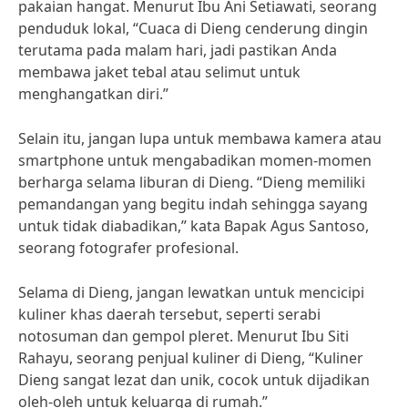
pakaian hangat. Menurut Ibu Ani Setiawati, seorang
penduduk lokal, “Cuaca di Dieng cenderung dingin
terutama pada malam hari, jadi pastikan Anda
membawa jaket tebal atau selimut untuk
menghangatkan diri.”
Selain itu, jangan lupa untuk membawa kamera atau
smartphone untuk mengabadikan momen-momen
berharga selama liburan di Dieng. “Dieng memiliki
pemandangan yang begitu indah sehingga sayang
untuk tidak diabadikan,” kata Bapak Agus Santoso,
seorang fotografer profesional.
Selama di Dieng, jangan lewatkan untuk mencicipi
kuliner khas daerah tersebut, seperti serabi
notosuman dan gempol pleret. Menurut Ibu Siti
Rahayu, seorang penjual kuliner di Dieng, “Kuliner
Dieng sangat lezat dan unik, cocok untuk dijadikan
oleh-oleh untuk keluarga di rumah.”