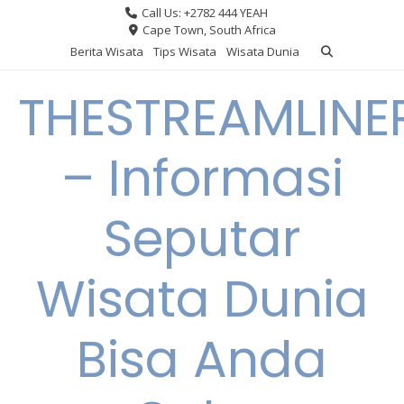
Skip
Call Us: +2782 444 YEAH
to
Cape Town, South Africa
content
Berita Wisata
Tips Wisata
Wisata Dunia
THESTREAMLIN
– Informasi
Seputar
Wisata Dunia
Bisa Anda