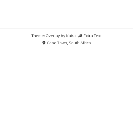
Theme: Overlay by
Kaira
.
Extra Text
Cape Town, South Africa