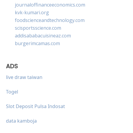
journaloffinanceeconomics.com
kvk-kumari.org
foodscienceandtechnology.com
scisportsscience.com
addisababacuisineaz.com
burgerimcamas.com
ADS
live draw taiwan
Togel
Slot Deposit Pulsa Indosat
data kamboja