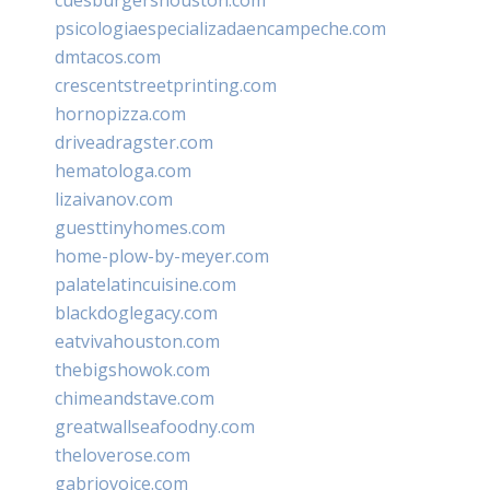
psicologiaespecializadaencampeche.com
dmtacos.com
crescentstreetprinting.com
hornopizza.com
driveadragster.com
hematologa.com
lizaivanov.com
guesttinyhomes.com
home-plow-by-meyer.com
palatelatincuisine.com
blackdoglegacy.com
eatvivahouston.com
thebigshowok.com
chimeandstave.com
greatwallseafoodny.com
theloverose.com
gabriovoice.com