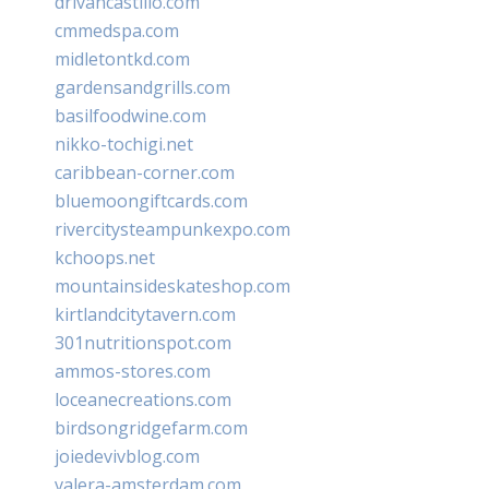
drivancastillo.com
cmmedspa.com
midletontkd.com
gardensandgrills.com
basilfoodwine.com
nikko-tochigi.net
caribbean-corner.com
bluemoongiftcards.com
rivercitysteampunkexpo.com
kchoops.net
mountainsideskateshop.com
kirtlandcitytavern.com
301nutritionspot.com
ammos-stores.com
loceanecreations.com
birdsongridgefarm.com
joiedevivblog.com
valera-amsterdam.com