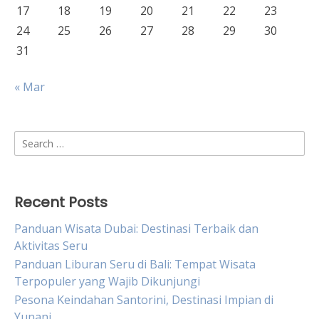
17
18
19
20
21
22
23
24
25
26
27
28
29
30
31
« Mar
Search
for:
Recent Posts
Panduan Wisata Dubai: Destinasi Terbaik dan
Aktivitas Seru
Panduan Liburan Seru di Bali: Tempat Wisata
Terpopuler yang Wajib Dikunjungi
Pesona Keindahan Santorini, Destinasi Impian di
Yunani