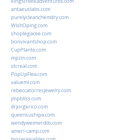
kingscreekadventures.com
antaeuslabs.com
purelycleanchemdry.com
WishOping.com
shoplegacee.com
bonvivantshop.com
CupPlante.com
mpzin.com
stcreal.com
PopUpFlea.com
valueml.com
rebeccatorresjewelry.com
jmpbliss.com
drjorgerico.com
queensushipa.com
wendyweimerdds.com
ameri-camp.com
hrsreceivables.com