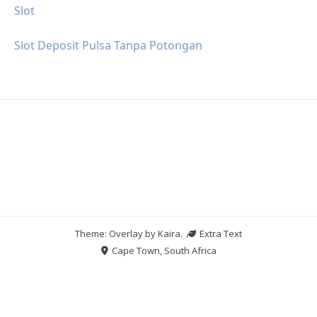
Slot
Slot Deposit Pulsa Tanpa Potongan
Theme: Overlay by
Kaira
.
Extra Text
Cape Town, South Africa