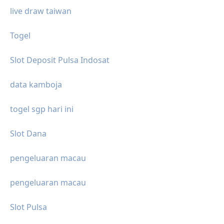
live draw taiwan
Togel
Slot Deposit Pulsa Indosat
data kamboja
togel sgp hari ini
Slot Dana
pengeluaran macau
pengeluaran macau
Slot Pulsa