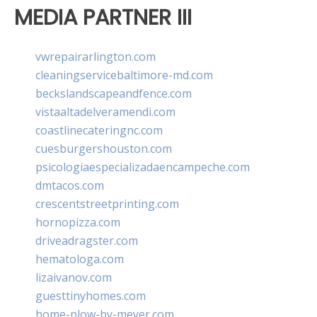
MEDIA PARTNER III
vwrepairarlington.com
cleaningservicebaltimore-md.com
beckslandscapeandfence.com
vistaaltadelveramendi.com
coastlinecateringnc.com
cuesburgershouston.com
psicologiaespecializadaencampeche.com
dmtacos.com
crescentstreetprinting.com
hornopizza.com
driveadragster.com
hematologa.com
lizaivanov.com
guesttinyhomes.com
home-plow-by-meyer.com