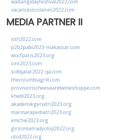
waitangidayfestival2022.com
vacancesscolaires2022.com
MEDIA PARTNER II
isth2022.com
p2b2pabi2023-makassar.com
wocfparis2023.org
sinc2023.com
scdlqatar2022-qa.com
thecolumbiagrill.com
provisionscheeseandwineshoppe.com
khedi2023.org
akademikgeriatri2023.org
marmarapediatri2023.org
emchie2023.org
girisimselradyoloji2022.org
utcd2022.org