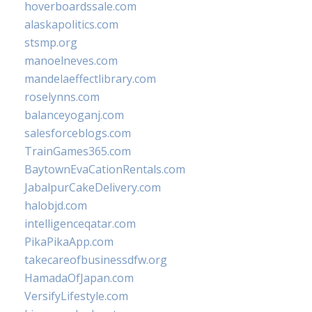
hoverboardssale.com
alaskapolitics.com
stsmp.org
manoelneves.com
mandelaeffectlibrary.com
roselynns.com
balanceyoganj.com
salesforceblogs.com
TrainGames365.com
BaytownEvaCationRentals.com
JabalpurCakeDelivery.com
halobjd.com
intelligenceqatar.com
PikaPikaApp.com
takecareofbusinessdfw.org
HamadaOfJapan.com
VersifyLifestyle.com