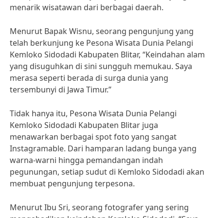
menarik wisatawan dari berbagai daerah.
Menurut Bapak Wisnu, seorang pengunjung yang
telah berkunjung ke Pesona Wisata Dunia Pelangi
Kemloko Sidodadi Kabupaten Blitar, “Keindahan alam
yang disuguhkan di sini sungguh memukau. Saya
merasa seperti berada di surga dunia yang
tersembunyi di Jawa Timur.”
Tidak hanya itu, Pesona Wisata Dunia Pelangi
Kemloko Sidodadi Kabupaten Blitar juga
menawarkan berbagai spot foto yang sangat
Instagramable. Dari hamparan ladang bunga yang
warna-warni hingga pemandangan indah
pegunungan, setiap sudut di Kemloko Sidodadi akan
membuat pengunjung terpesona.
Menurut Ibu Sri, seorang fotografer yang sering