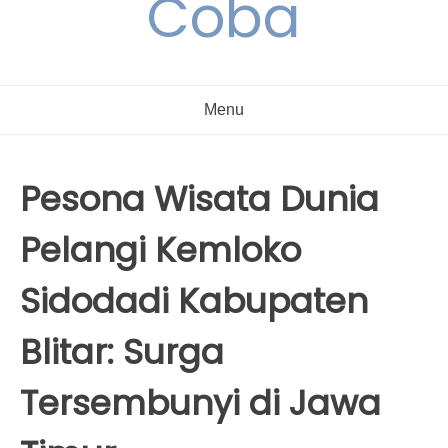
Coba
Menu
Pesona Wisata Dunia
Pelangi Kemloko
Sidodadi Kabupaten
Blitar: Surga
Tersembunyi di Jawa