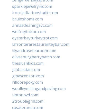
sparklejewelryinc.com
ironcladtattoostudio.com
bruinshome.com
annascleaningsvc.com
wolfcitytattoo.com
oysterbayturkeytrot.com
lafronterarestauranteybar.com
lilyandrosetearoom.com
olivesburgberrypatch.com
theslushkids.com
giobastian.com
glpascensori.com
rifloorepoxy.com
woolleymillingandpaving.com
uptonpvd.com
2troublegrill.com
casateranga.com