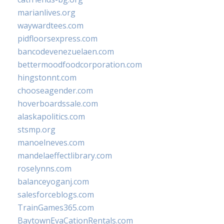
marianlives.org
waywardtees.com
pidfloorsexpress.com
bancodevenezuelaen.com
bettermoodfoodcorporation.com
hingstonnt.com
chooseagender.com
hoverboardssale.com
alaskapolitics.com
stsmp.org
manoelneves.com
mandelaeffectlibrary.com
roselynns.com
balanceyoganj.com
salesforceblogs.com
TrainGames365.com
BaytownEvaCationRentals.com