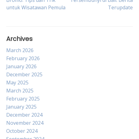
Bromo: Tips dan Trik
Tersembunyi di Bali: Berita
untuk Wisatawan Pemula
Terupdate
navigation
Archives
March 2026
February 2026
January 2026
December 2025
May 2025
March 2025
February 2025
January 2025
December 2024
November 2024
October 2024