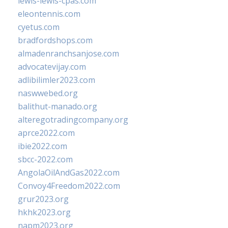
lewis-lewis-cpas.com
eleontennis.com
cyetus.com
bradfordshops.com
almadenranchsanjose.com
advocatevijay.com
adlibilimler2023.com
naswwebed.org
balithut-manado.org
alteregotradingcompany.org
aprce2022.com
ibie2022.com
sbcc-2022.com
AngolaOilAndGas2022.com
Convoy4Freedom2022.com
grur2023.org
hkhk2023.org
napm2023.org