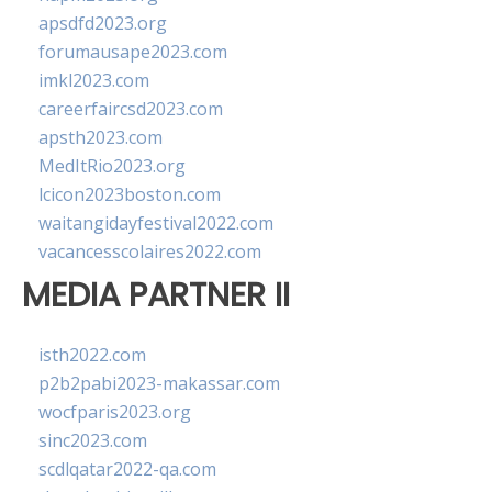
apsdfd2023.org
forumausape2023.com
imkl2023.com
careerfaircsd2023.com
apsth2023.com
MedItRio2023.org
lcicon2023boston.com
waitangidayfestival2022.com
vacancesscolaires2022.com
MEDIA PARTNER II
isth2022.com
p2b2pabi2023-makassar.com
wocfparis2023.org
sinc2023.com
scdlqatar2022-qa.com