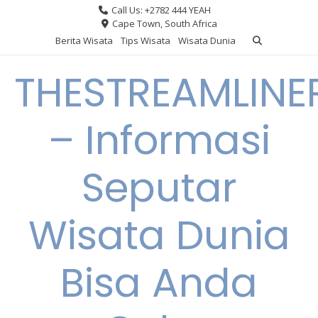
Skip
Call Us: +2782 444 YEAH
to
Cape Town, South Africa
content
Berita Wisata
Tips Wisata
Wisata Dunia
THESTREAMLIN
– Informasi
Seputar
Wisata Dunia
Bisa Anda