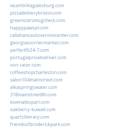
lacantinitagalesburg.com
pizzadeliverybristol.com
greenstarsmogcheck.com
happypawspl.com
callahansautoservicecenter.com
georgiascornermarket.com
perfectfit24-7.com
portugalprivatedriver.com
von-racer.com
coffeeshopcharleston.com
salon104mainstreet.com
alkaspringswater.com
318mainstreet8h.com
lovenailsspari.com
oakberry-kuwait.com
quartzliterary.com
friendsofbroderickpark.com