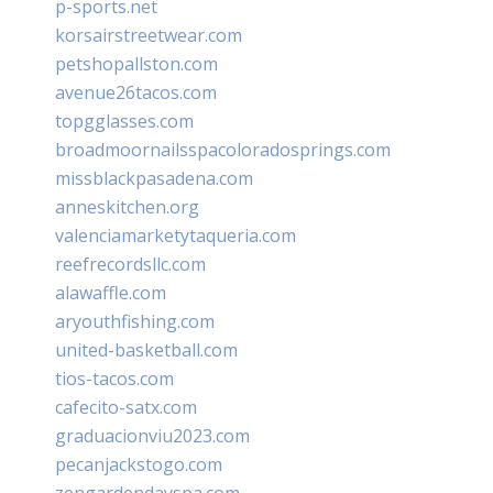
p-sports.net
korsairstreetwear.com
petshopallston.com
avenue26tacos.com
topgglasses.com
broadmoornailsspacoloradosprings.com
missblackpasadena.com
anneskitchen.org
valenciamarketytaqueria.com
reefrecordsllc.com
alawaffle.com
aryouthfishing.com
united-basketball.com
tios-tacos.com
cafecito-satx.com
graduacionviu2023.com
pecanjackstogo.com
zengardendayspa.com