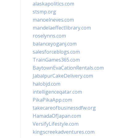
alaskapolitics.com
stsmp.org
manoelneves.com
mandelaeffectlibrary.com
roselynns.com
balanceyoganj.com
salesforceblogs.com
TrainGames365.com
BaytownEvaCationRentals.com
JabalpurCakeDelivery.com
halobjd.com
intelligenceqatar.com
PikaPikaApp.com
takecareofbusinessdfw.org
HamadaOfJapan.com
VersifyLifestyle.com
kingscreekadventures.com