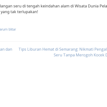
langan seru di tengah keindahan alam di Wisata Dunia Pel
 yang tak terlupakan!
arum blitar
san dan
Tips Liburan Hemat di Semarang: Nikmati Penga
Seru Tanpa Merogoh Kocek 