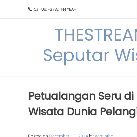
Skip
Call Us: +2782 444 YEAH
to
content
THESTREA
Seputar Wi
Petualangan Seru di
Wisata Dunia Pelangi
Posted on
December 13, 2024
by
adminthe