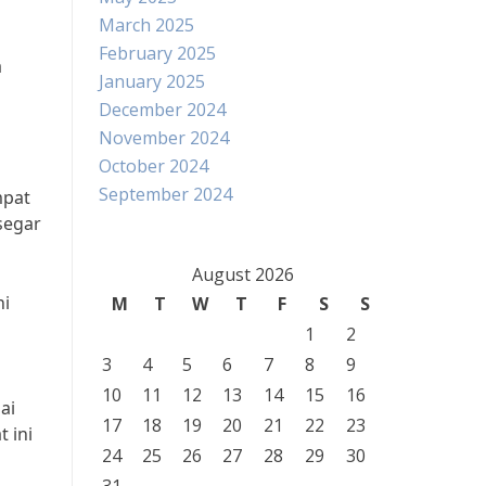
March 2025
February 2025
a
January 2025
December 2024
November 2024
October 2024
September 2024
mpat
segar
August 2026
ni
M
T
W
T
F
S
S
1
2
3
4
5
6
7
8
9
10
11
12
13
14
15
16
ai
17
18
19
20
21
22
23
 ini
24
25
26
27
28
29
30