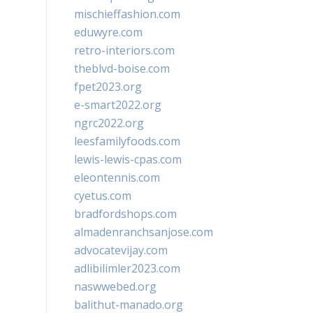
mischieffashion.com
eduwyre.com
retro-interiors.com
theblvd-boise.com
fpet2023.org
e-smart2022.org
ngrc2022.org
leesfamilyfoods.com
lewis-lewis-cpas.com
eleontennis.com
cyetus.com
bradfordshops.com
almadenranchsanjose.com
advocatevijay.com
adlibilimler2023.com
naswwebed.org
balithut-manado.org