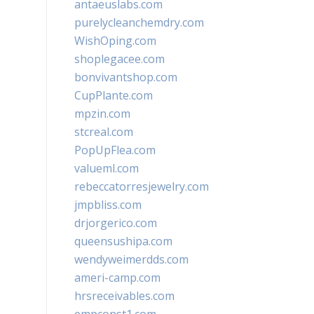
antaeuslabs.com
purelycleanchemdry.com
WishOping.com
shoplegacee.com
bonvivantshop.com
CupPlante.com
mpzin.com
stcreal.com
PopUpFlea.com
valueml.com
rebeccatorresjewelry.com
jmpbliss.com
drjorgerico.com
queensushipa.com
wendyweimerdds.com
ameri-camp.com
hrsreceivables.com