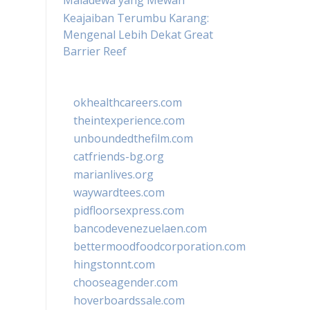
Maladewa yang Mewah
Keajaiban Terumbu Karang:
Mengenal Lebih Dekat Great
Barrier Reef
okhealthcareers.com
theintexperience.com
unboundedthefilm.com
catfriends-bg.org
marianlives.org
waywardtees.com
pidfloorsexpress.com
bancodevenezuelaen.com
bettermoodfoodcorporation.com
hingstonnt.com
chooseagender.com
hoverboardssale.com