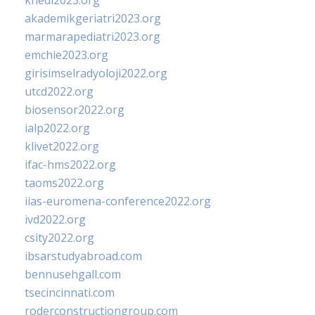
khedi2023.org
akademikgeriatri2023.org
marmarapediatri2023.org
emchie2023.org
girisimselradyoloji2022.org
utcd2022.org
biosensor2022.org
ialp2022.org
klivet2022.org
ifac-hms2022.org
taoms2022.org
iias-euromena-conference2022.org
ivd2022.org
csity2022.org
ibsarstudyabroad.com
bennusehgall.com
tsecincinnati.com
roderconstructiongroup.com