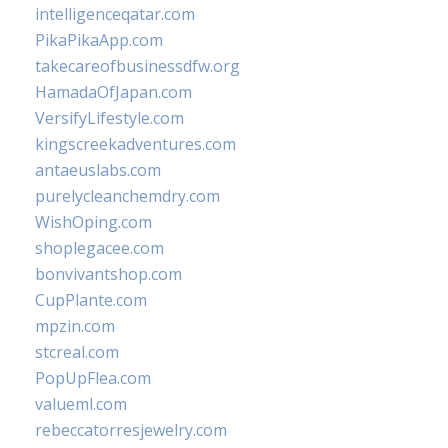
intelligenceqatar.com
PikaPikaApp.com
takecareofbusinessdfw.org
HamadaOfJapan.com
VersifyLifestyle.com
kingscreekadventures.com
antaeuslabs.com
purelycleanchemdry.com
WishOping.com
shoplegacee.com
bonvivantshop.com
CupPlante.com
mpzin.com
stcreal.com
PopUpFlea.com
valueml.com
rebeccatorresjewelry.com