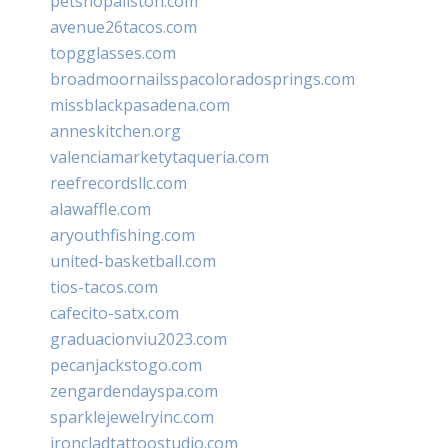
petshopallston.com
avenue26tacos.com
topgglasses.com
broadmoornailsspacoloradosprings.com
missblackpasadena.com
anneskitchen.org
valenciamarketytaqueria.com
reefrecordsllc.com
alawaffle.com
aryouthfishing.com
united-basketball.com
tios-tacos.com
cafecito-satx.com
graduacionviu2023.com
pecanjackstogo.com
zengardendayspa.com
sparklejewelryinc.com
ironcladtattoostudio.com