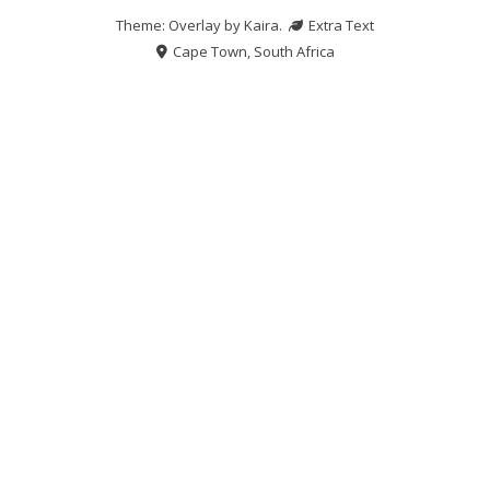
Theme: Overlay by
Kaira
.
Extra Text
Cape Town, South Africa