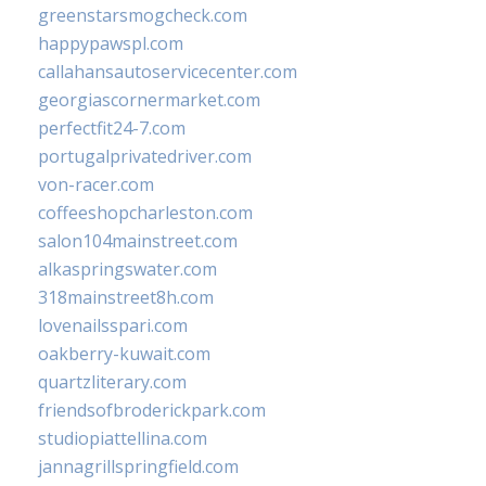
greenstarsmogcheck.com
happypawspl.com
callahansautoservicecenter.com
georgiascornermarket.com
perfectfit24-7.com
portugalprivatedriver.com
von-racer.com
coffeeshopcharleston.com
salon104mainstreet.com
alkaspringswater.com
318mainstreet8h.com
lovenailsspari.com
oakberry-kuwait.com
quartzliterary.com
friendsofbroderickpark.com
studiopiattellina.com
jannagrillspringfield.com