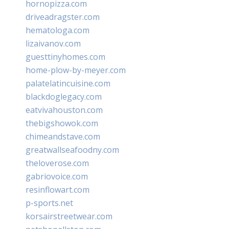
hornopizza.com
driveadragster.com
hematologa.com
lizaivanov.com
guesttinyhomes.com
home-plow-by-meyer.com
palatelatincuisine.com
blackdoglegacy.com
eatvivahouston.com
thebigshowok.com
chimeandstave.com
greatwallseafoodny.com
theloverose.com
gabriovoice.com
resinflowart.com
p-sports.net
korsairstreetwear.com