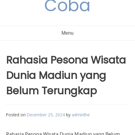
Coba
Menu
Rahasia Pesona Wisata
Dunia Madiun yang
Belum Terungkap
Posted on
December 25, 2024
by
adminthe
Rahasia Pesona Wisata Dunia Madiun yang Belum