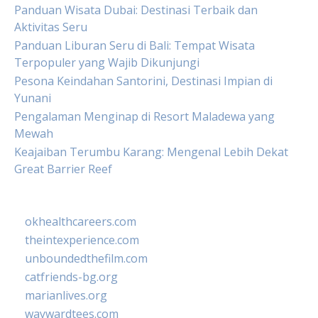
Panduan Wisata Dubai: Destinasi Terbaik dan
Aktivitas Seru
Panduan Liburan Seru di Bali: Tempat Wisata
Terpopuler yang Wajib Dikunjungi
Pesona Keindahan Santorini, Destinasi Impian di
Yunani
Pengalaman Menginap di Resort Maladewa yang
Mewah
Keajaiban Terumbu Karang: Mengenal Lebih Dekat
Great Barrier Reef
okhealthcareers.com
theintexperience.com
unboundedthefilm.com
catfriends-bg.org
marianlives.org
waywardtees.com