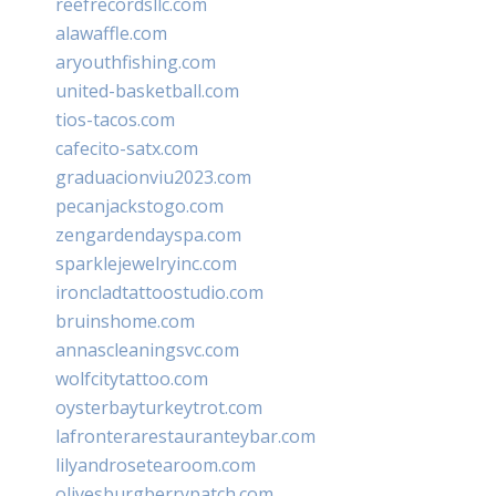
reefrecordsllc.com
alawaffle.com
aryouthfishing.com
united-basketball.com
tios-tacos.com
cafecito-satx.com
graduacionviu2023.com
pecanjackstogo.com
zengardendayspa.com
sparklejewelryinc.com
ironcladtattoostudio.com
bruinshome.com
annascleaningsvc.com
wolfcitytattoo.com
oysterbayturkeytrot.com
lafronterarestauranteybar.com
lilyandrosetearoom.com
olivesburgberrypatch.com