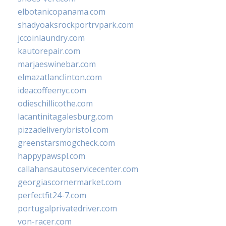
elbotanicopanama.com
shadyoaksrockportrvpark.com
jccoinlaundry.com
kautorepair.com
marjaeswinebar.com
elmazatlanclinton.com
ideacoffeenyc.com
odieschillicothe.com
lacantinitagalesburg.com
pizzadeliverybristol.com
greenstarsmogcheck.com
happypawspl.com
callahansautoservicecenter.com
georgiascornermarket.com
perfectfit24-7.com
portugalprivatedriver.com
von-racer.com