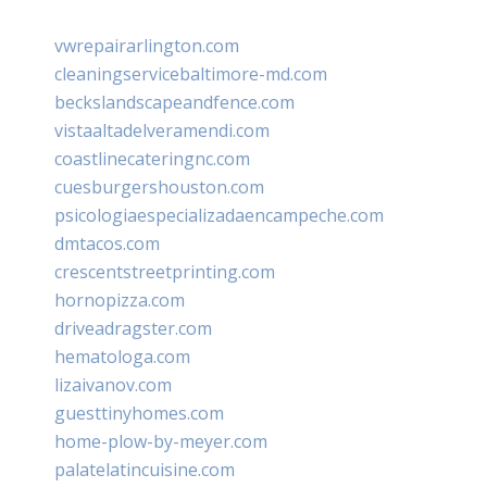
vwrepairarlington.com
cleaningservicebaltimore-md.com
beckslandscapeandfence.com
vistaaltadelveramendi.com
coastlinecateringnc.com
cuesburgershouston.com
psicologiaespecializadaencampeche.com
dmtacos.com
crescentstreetprinting.com
hornopizza.com
driveadragster.com
hematologa.com
lizaivanov.com
guesttinyhomes.com
home-plow-by-meyer.com
palatelatincuisine.com