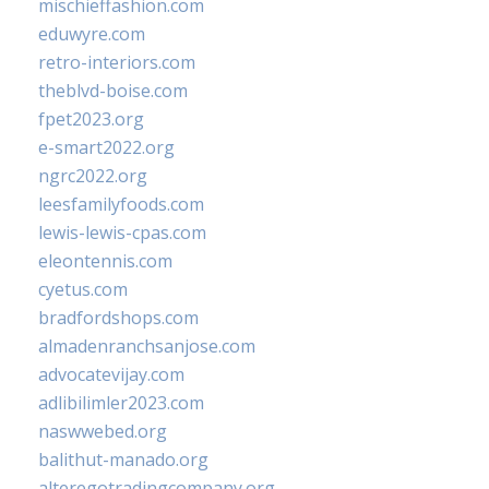
mischieffashion.com
eduwyre.com
retro-interiors.com
theblvd-boise.com
fpet2023.org
e-smart2022.org
ngrc2022.org
leesfamilyfoods.com
lewis-lewis-cpas.com
eleontennis.com
cyetus.com
bradfordshops.com
almadenranchsanjose.com
advocatevijay.com
adlibilimler2023.com
naswwebed.org
balithut-manado.org
alteregotradingcompany.org