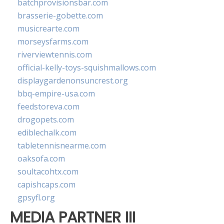
batchprovisionsbar.com
brasserie-gobette.com
musicrearte.com
morseysfarms.com
riverviewtennis.com
official-kelly-toys-squishmallows.com
displaygardenonsuncrest.org
bbq-empire-usa.com
feedstoreva.com
drogopets.com
ediblechalk.com
tabletennisnearme.com
oaksofa.com
soultacohtx.com
capishcaps.com
gpsyfl.org
MEDIA PARTNER III