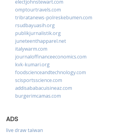
electjohnstewart.com
omptourtravels.com
tribratanews-polreskebumen.com
rsudbayuasih.org
publikjurnalistik.org
juneteenthapparel.net
italywarm.com
journaloffinanceeconomics.com
kvk-kumari.org
foodscienceandtechnology.com
scisportsscience.com
addisababacuisineaz.com
burgerimcamas.com
ADS
live draw taiwan