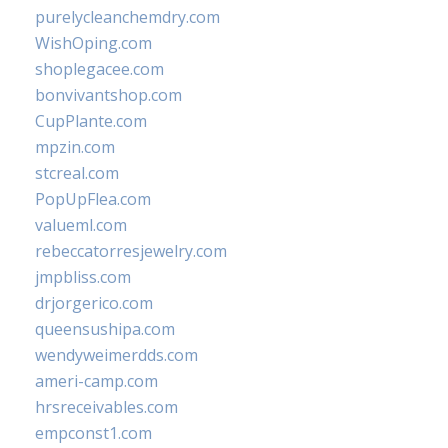
purelycleanchemdry.com
WishOping.com
shoplegacee.com
bonvivantshop.com
CupPlante.com
mpzin.com
stcreal.com
PopUpFlea.com
valueml.com
rebeccatorresjewelry.com
jmpbliss.com
drjorgerico.com
queensushipa.com
wendyweimerdds.com
ameri-camp.com
hrsreceivables.com
empconst1.com