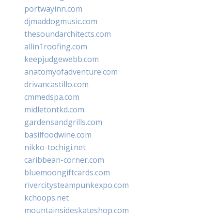
portwayinn.com
djmaddogmusic.com
thesoundarchitects.com
allin1roofing.com
keepjudgewebb.com
anatomyofadventure.com
drivancastillo.com
cmmedspa.com
midletontkd.com
gardensandgrills.com
basilfoodwine.com
nikko-tochigi.net
caribbean-corner.com
bluemoongiftcards.com
rivercitysteampunkexpo.com
kchoops.net
mountainsideskateshop.com