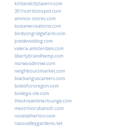
kirtlandcitytavern.com
301nutritionspot.com
ammos-stores.com
loceanecreations.com
birdsongridgefarm.com
joiedevivblog.com
valera-amsterdam.com
libertybrandhemp.com
norwoodinnwi.com
neighboursmarket.com
blackanguscareers.com
bolesfororegon.com
bodega-ole.com
thestreamlinerlounge.com
mestrinorubanofc.com
novelatherton.com
nassvalleygardens.net