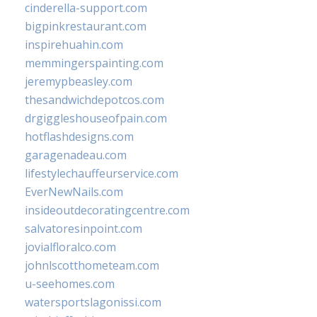
cinderella-support.com
bigpinkrestaurant.com
inspirehuahin.com
memmingerspainting.com
jeremypbeasley.com
thesandwichdepotcos.com
drgiggleshouseofpain.com
hotflashdesigns.com
garagenadeau.com
lifestylechauffeurservice.com
EverNewNails.com
insideoutdecoratingcentre.com
salvatoresinpoint.com
jovialfloralco.com
johnlscotthometeam.com
u-seehomes.com
watersportslagonissi.com