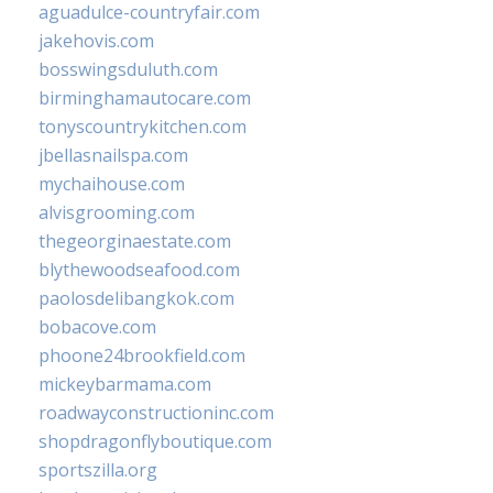
aguadulce-countryfair.com
jakehovis.com
bosswingsduluth.com
birminghamautocare.com
tonyscountrykitchen.com
jbellasnailspa.com
mychaihouse.com
alvisgrooming.com
thegeorginaestate.com
blythewoodseafood.com
paolosdelibangkok.com
bobacove.com
phoone24brookfield.com
mickeybarmama.com
roadwayconstructioninc.com
shopdragonflyboutique.com
sportszilla.org