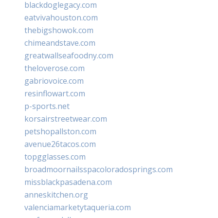
blackdoglegacy.com
eatvivahouston.com
thebigshowok.com
chimeandstave.com
greatwallseafoodny.com
theloverose.com
gabriovoice.com
resinflowart.com
p-sports.net
korsairstreetwear.com
petshopallston.com
avenue26tacos.com
topgglasses.com
broadmoornailsspacoloradosprings.com
missblackpasadena.com
anneskitchen.org
valenciamarketytaqueria.com