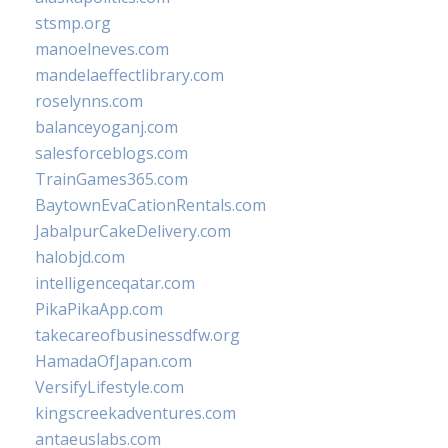
stsmp.org
manoelneves.com
mandelaeffectlibrary.com
roselynns.com
balanceyoganj.com
salesforceblogs.com
TrainGames365.com
BaytownEvaCationRentals.com
JabalpurCakeDelivery.com
halobjd.com
intelligenceqatar.com
PikaPikaApp.com
takecareofbusinessdfw.org
HamadaOfJapan.com
VersifyLifestyle.com
kingscreekadventures.com
antaeuslabs.com