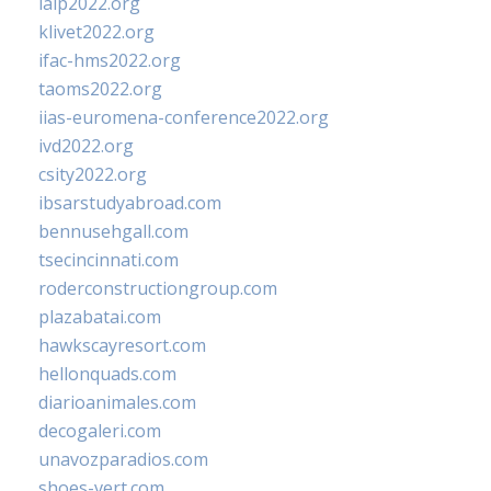
ialp2022.org
klivet2022.org
ifac-hms2022.org
taoms2022.org
iias-euromena-conference2022.org
ivd2022.org
csity2022.org
ibsarstudyabroad.com
bennusehgall.com
tsecincinnati.com
roderconstructiongroup.com
plazabatai.com
hawkscayresort.com
hellonquads.com
diarioanimales.com
decogaleri.com
unavozparadios.com
shoes-vert.com