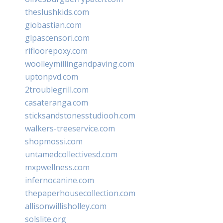
theslushkids.com
giobastian.com
glpascensori.com
rifloorepoxy.com
woolleymillingandpaving.com
uptonpvd.com
2troublegrill.com
casateranga.com
sticksandstonesstudiooh.com
walkers-treeservice.com
shopmossi.com
untamedcollectivesd.com
mxpwellness.com
infernocanine.com
thepaperhousecollection.com
allisonwillisholley.com
solslite.org