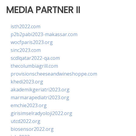
MEDIA PARTNER II
isth2022.com
p2b2pabi2023-makassar.com
wocfparis2023.org
sinc2023.com
scdlqatar2022-qa.com
thecolumbiagrill.com
provisionscheeseandwineshoppe.com
khedi2023.org
akademikgeriatri2023.org
marmarapediatri2023.org
emchie2023.org
girisimselradyoloji2022.org
utcd2022.org
biosensor2022.org