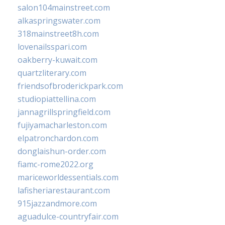
salon104mainstreet.com
alkaspringswater.com
318mainstreet8h.com
lovenailsspari.com
oakberry-kuwait.com
quartzliterary.com
friendsofbroderickpark.com
studiopiattellina.com
jannagrillspringfield.com
fujiyamacharleston.com
elpatronchardon.com
donglaishun-order.com
fiamc-rome2022.org
mariceworldessentials.com
lafisheriarestaurant.com
915jazzandmore.com
aguadulce-countryfair.com