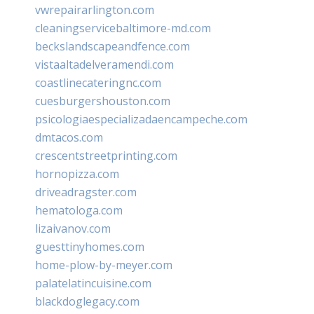
vwrepairarlington.com
cleaningservicebaltimore-md.com
beckslandscapeandfence.com
vistaaltadelveramendi.com
coastlinecateringnc.com
cuesburgershouston.com
psicologiaespecializadaencampeche.com
dmtacos.com
crescentstreetprinting.com
hornopizza.com
driveadragster.com
hematologa.com
lizaivanov.com
guesttinyhomes.com
home-plow-by-meyer.com
palatelatincuisine.com
blackdoglegacy.com