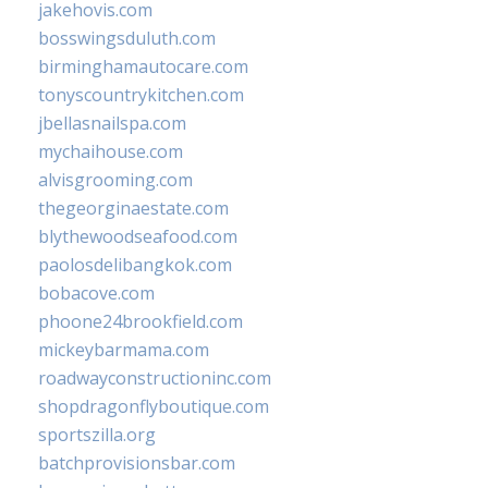
jakehovis.com
bosswingsduluth.com
birminghamautocare.com
tonyscountrykitchen.com
jbellasnailspa.com
mychaihouse.com
alvisgrooming.com
thegeorginaestate.com
blythewoodseafood.com
paolosdelibangkok.com
bobacove.com
phoone24brookfield.com
mickeybarmama.com
roadwayconstructioninc.com
shopdragonflyboutique.com
sportszilla.org
batchprovisionsbar.com