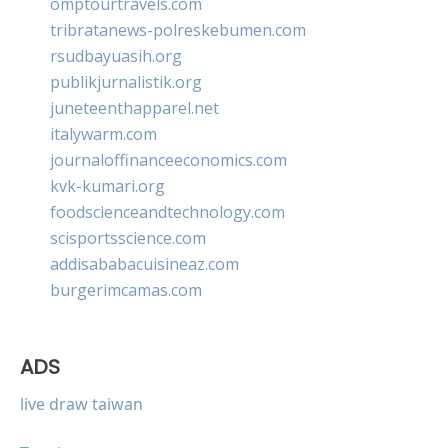
omptourtravels.com
tribratanews-polreskebumen.com
rsudbayuasih.org
publikjurnalistik.org
juneteenthapparel.net
italywarm.com
journaloffinanceeconomics.com
kvk-kumari.org
foodscienceandtechnology.com
scisportsscience.com
addisababacuisineaz.com
burgerimcamas.com
ADS
live draw taiwan