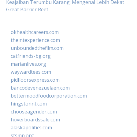
Keajaiban Terumbu Karang: Mengenal Lebih Dekat
Great Barrier Reef
okhealthcareers.com
theintexperience.com
unboundedthefilm.com
catfriends-bg.org
marianlives.org
waywardtees.com
pidfloorsexpress.com
bancodevenezuelaen.com
bettermoodfoodcorporation.com
hingstonnt.com
chooseagender.com
hoverboardssale.com
alaskapolitics.com
stsmp.org