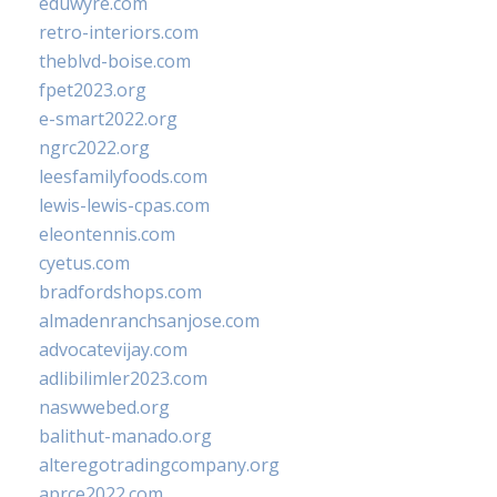
eduwyre.com
retro-interiors.com
theblvd-boise.com
fpet2023.org
e-smart2022.org
ngrc2022.org
leesfamilyfoods.com
lewis-lewis-cpas.com
eleontennis.com
cyetus.com
bradfordshops.com
almadenranchsanjose.com
advocatevijay.com
adlibilimler2023.com
naswwebed.org
balithut-manado.org
alteregotradingcompany.org
aprce2022.com