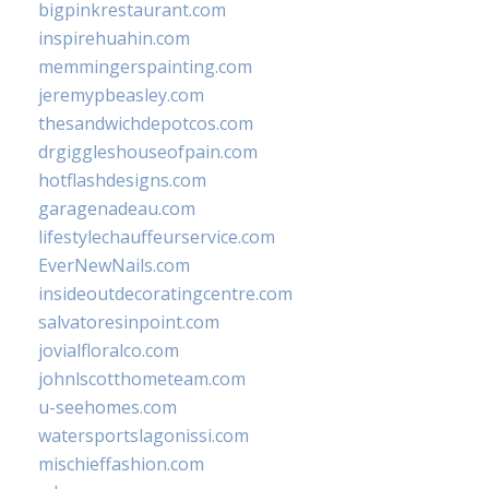
bigpinkrestaurant.com
inspirehuahin.com
memmingerspainting.com
jeremypbeasley.com
thesandwichdepotcos.com
drgiggleshouseofpain.com
hotflashdesigns.com
garagenadeau.com
lifestylechauffeurservice.com
EverNewNails.com
insideoutdecoratingcentre.com
salvatoresinpoint.com
jovialfloralco.com
johnlscotthometeam.com
u-seehomes.com
watersportslagonissi.com
mischieffashion.com