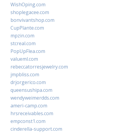
WishOping.com
shoplegacee.com
bonvivantshop.com
CupPlante.com
mpzin.com
stcreal.com
PopUpFlea.com
valueml.com
rebeccatorresjewelry.com
jmpbliss.com
drjorgerico.com
queensushipa.com
wendyweimerdds.com
ameri-camp.com
hrsreceivables.com
empconst1.com
cinderella-support.com