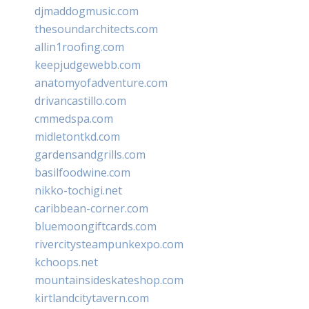
djmaddogmusic.com
thesoundarchitects.com
allin1roofing.com
keepjudgewebb.com
anatomyofadventure.com
drivancastillo.com
cmmedspa.com
midletontkd.com
gardensandgrills.com
basilfoodwine.com
nikko-tochigi.net
caribbean-corner.com
bluemoongiftcards.com
rivercitysteampunkexpo.com
kchoops.net
mountainsideskateshop.com
kirtlandcitytavern.com