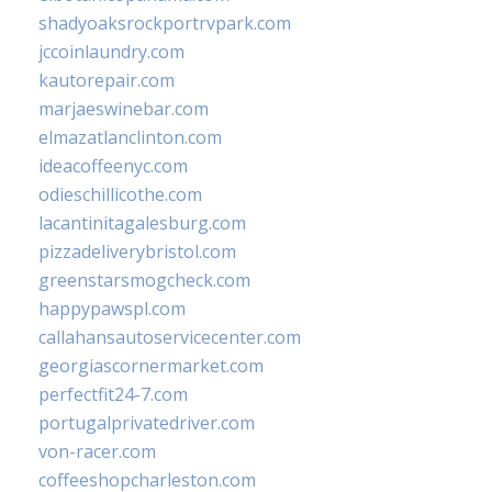
shadyoaksrockportrvpark.com
jccoinlaundry.com
kautorepair.com
marjaeswinebar.com
elmazatlanclinton.com
ideacoffeenyc.com
odieschillicothe.com
lacantinitagalesburg.com
pizzadeliverybristol.com
greenstarsmogcheck.com
happypawspl.com
callahansautoservicecenter.com
georgiascornermarket.com
perfectfit24-7.com
portugalprivatedriver.com
von-racer.com
coffeeshopcharleston.com