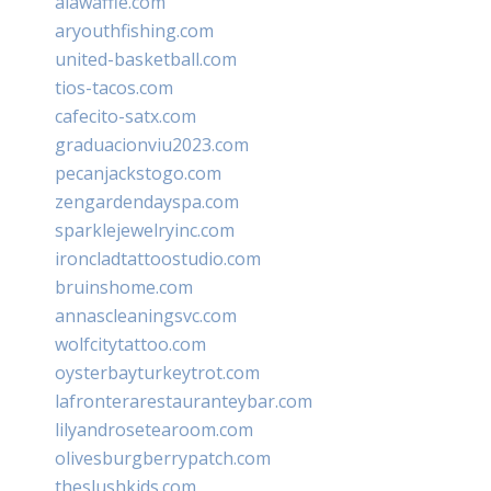
alawaffle.com
aryouthfishing.com
united-basketball.com
tios-tacos.com
cafecito-satx.com
graduacionviu2023.com
pecanjackstogo.com
zengardendayspa.com
sparklejewelryinc.com
ironcladtattoostudio.com
bruinshome.com
annascleaningsvc.com
wolfcitytattoo.com
oysterbayturkeytrot.com
lafronterarestauranteybar.com
lilyandrosetearoom.com
olivesburgberrypatch.com
theslushkids.com