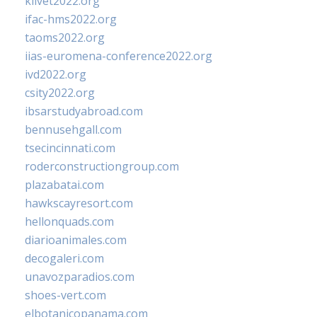
klivet2022.org
ifac-hms2022.org
taoms2022.org
iias-euromena-conference2022.org
ivd2022.org
csity2022.org
ibsarstudyabroad.com
bennusehgall.com
tsecincinnati.com
roderconstructiongroup.com
plazabatai.com
hawkscayresort.com
hellonquads.com
diarioanimales.com
decogaleri.com
unavozparadios.com
shoes-vert.com
elbotanicopanama.com