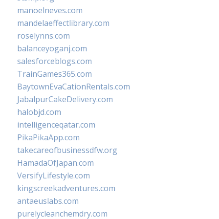
manoelneves.com
mandelaeffectlibrary.com
roselynns.com
balanceyoganj.com
salesforceblogs.com
TrainGames365.com
BaytownEvaCationRentals.com
JabalpurCakeDelivery.com
halobjd.com
intelligenceqatar.com
PikaPikaApp.com
takecareofbusinessdfw.org
HamadaOfJapan.com
VersifyLifestyle.com
kingscreekadventures.com
antaeuslabs.com
purelycleanchemdry.com