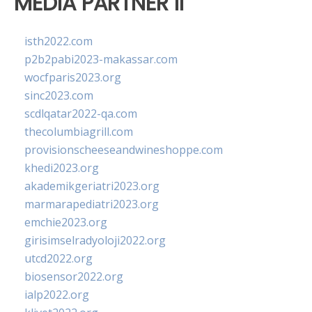
MEDIA PARTNER II
isth2022.com
p2b2pabi2023-makassar.com
wocfparis2023.org
sinc2023.com
scdlqatar2022-qa.com
thecolumbiagrill.com
provisionscheeseandwineshoppe.com
khedi2023.org
akademikgeriatri2023.org
marmarapediatri2023.org
emchie2023.org
girisimselradyoloji2022.org
utcd2022.org
biosensor2022.org
ialp2022.org