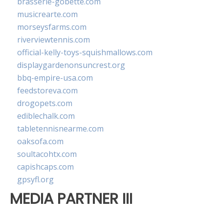
brasserie-gobette.com
musicrearte.com
morseysfarms.com
riverviewtennis.com
official-kelly-toys-squishmallows.com
displaygardenonsuncrest.org
bbq-empire-usa.com
feedstoreva.com
drogopets.com
ediblechalk.com
tabletennisnearme.com
oaksofa.com
soultacohtx.com
capishcaps.com
gpsyfl.org
MEDIA PARTNER III