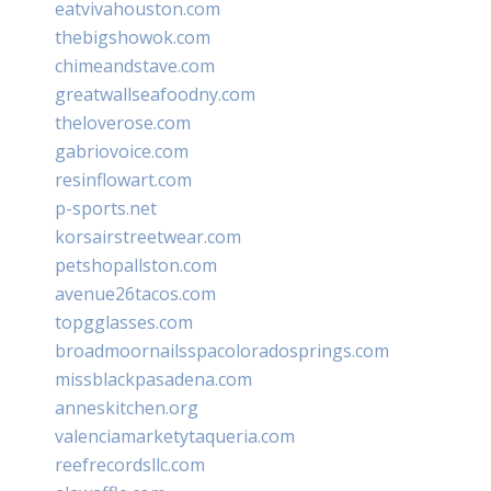
eatvivahouston.com
thebigshowok.com
chimeandstave.com
greatwallseafoodny.com
theloverose.com
gabriovoice.com
resinflowart.com
p-sports.net
korsairstreetwear.com
petshopallston.com
avenue26tacos.com
topgglasses.com
broadmoornailsspacoloradosprings.com
missblackpasadena.com
anneskitchen.org
valenciamarketytaqueria.com
reefrecordsllc.com