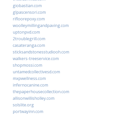
giobastian.com
glpascensori.com
rifloorepoxy.com
woolleymillingandpaving.com
uptonpvd.com
2troublegrill.com
casateranga.com
sticksandstonesstudiooh.com
walkers-treeservice.com
shopmossi.com
untamedcollectivesd.com
mxpwellness.com
infernocanine.com
thepaperhousecollection.com
allisonwillisholley.com
solslite.org
portwayinn.com