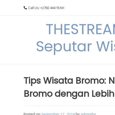
Skip
Call Us: +2782 444 YEAH
to
content
THESTREA
Seputar Wi
Tips Wisata Bromo: 
Bromo dengan Lebi
Posted on
September 17, 2024
by
adminthe