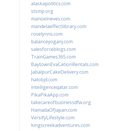
alaskapolitics.com
stsmp.org
manoelneves.com
mandelaeffectlibrary.com
roselynns.com
balanceyoganj.com
salesforceblogs.com
TrainGames365.com
BaytownEvaCationRentals.com
JabalpurCakeDelivery.com
halobjd.com
intelligenceqatar.com
PikaPikaApp.com
takecareofbusinessdfw.org
HamadaOfJapan.com
VersifyLifestyle.com
kingscreekadventures.com