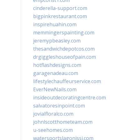
empconst1.com
cinderella-support.com
bigpinkrestaurant.com
inspirehuahin.com
memmingerspainting.com
jeremypbeasley.com
thesandwichdepotcos.com
drgiggleshouseofpain.com
hotflashdesigns.com
garagenadeau.com
lifestylechauffeurservice.com
EverNewNails.com
insideoutdecoratingcentre.com
salvatoresinpoint.com
jovialfloralco.com
johnlscotthometeam.com
u-seehomes.com
watersportslagonissi.com