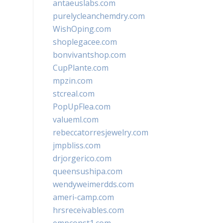
antaeuslabs.com
purelycleanchemdry.com
WishOping.com
shoplegacee.com
bonvivantshop.com
CupPlante.com
mpzin.com
stcreal.com
PopUpFlea.com
valueml.com
rebeccatorresjewelry.com
jmpbliss.com
drjorgerico.com
queensushipa.com
wendyweimerdds.com
ameri-camp.com
hrsreceivables.com