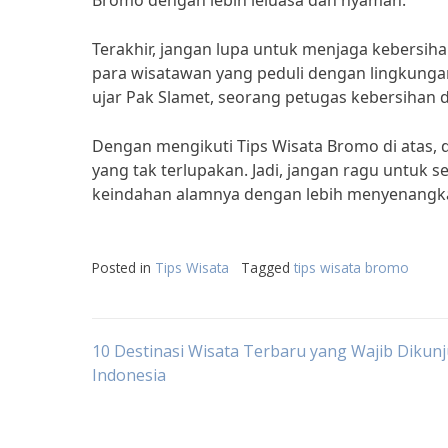
Bromo dengan lebih leluasa dan nyaman.”
Terakhir, jangan lupa untuk menjaga kebersi
para wisatawan yang peduli dengan lingkungan
ujar Pak Slamet, seorang petugas kebersihan 
Dengan mengikuti Tips Wisata Bromo di atas,
yang tak terlupakan. Jadi, jangan ragu untuk
keindahan alamnya dengan lebih menyenangk
Posted in
Tips Wisata
Tagged
tips wisata bromo
Post
10 Destinasi Wisata Terbaru yang Wajib Dikunj
Indonesia
navigation