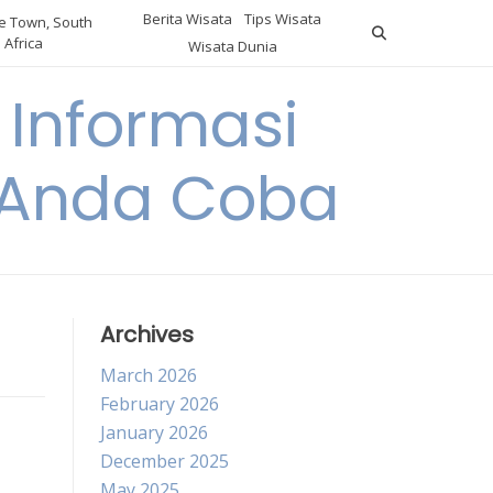
Berita Wisata
Tips Wisata
 Town, South
Africa
Wisata Dunia
Informasi
a Anda Coba
Archives
March 2026
February 2026
January 2026
December 2025
May 2025