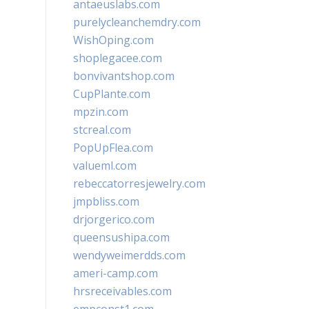
antaeuslabs.com
purelycleanchemdry.com
WishOping.com
shoplegacee.com
bonvivantshop.com
CupPlante.com
mpzin.com
stcreal.com
PopUpFlea.com
valueml.com
rebeccatorresjewelry.com
jmpbliss.com
drjorgerico.com
queensushipa.com
wendyweimerdds.com
ameri-camp.com
hrsreceivables.com