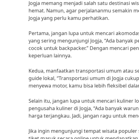
Jogja memang menjadi salah satu destinasi wis
hemat. Namun, agar perjalananmu semakin men
Jogja yang perlu kamu perhatikan.
Pertama, jangan lupa untuk mencari akomodasi
yang sering mengunjungi Jogja, “Ada banyak 
cocok untuk backpacker.” Dengan mencari pe
keperluan lainnya.
Kedua, manfaatkan transportasi umum atau sew
guide lokal, “Transportasi umum di Jogja cuku
menyewa motor, kamu bisa lebih fleksibel dalam
Selain itu, jangan lupa untuk mencari kuliner
pengusaha kuliner di Jogja, “Ada banyak war
harga terjangkau. Jadi, jangan ragu untuk menc
Jika ingin mengunjungi tempat wisata populer
tiket masuk secara online untuk mendapatkan