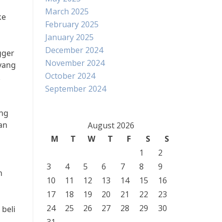
n
March 2025
ke
February 2025
January 2025
December 2024
gger
November 2024
yang
October 2024
k
September 2024
ang
an
August 2026
M
T
W
T
F
S
S
1
2
3
4
5
6
7
8
9
n
10
11
12
13
14
15
16
17
18
19
20
21
22
23
24
25
26
27
28
29
30
beli