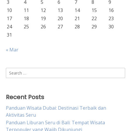
3
4
5
6
7
8
9
10
11
12
13
14
15
16
17
18
19
20
21
22
23
24
25
26
27
28
29
30
31
« Mar
Search
for:
Recent Posts
Panduan Wisata Dubai: Destinasi Terbaik dan
Aktivitas Seru
Panduan Liburan Seru di Bali: Tempat Wisata
Terpopuler yang Wajib Dikunjungi