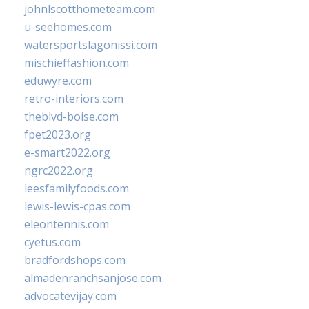
johnlscotthometeam.com
u-seehomes.com
watersportslagonissi.com
mischieffashion.com
eduwyre.com
retro-interiors.com
theblvd-boise.com
fpet2023.org
e-smart2022.org
ngrc2022.org
leesfamilyfoods.com
lewis-lewis-cpas.com
eleontennis.com
cyetus.com
bradfordshops.com
almadenranchsanjose.com
advocatevijay.com