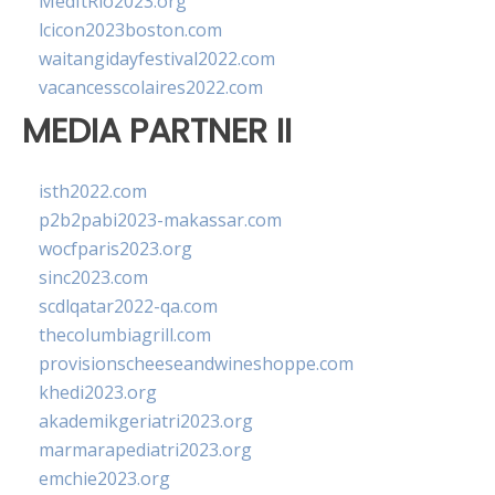
MedItRio2023.org
lcicon2023boston.com
waitangidayfestival2022.com
vacancesscolaires2022.com
MEDIA PARTNER II
isth2022.com
p2b2pabi2023-makassar.com
wocfparis2023.org
sinc2023.com
scdlqatar2022-qa.com
thecolumbiagrill.com
provisionscheeseandwineshoppe.com
khedi2023.org
akademikgeriatri2023.org
marmarapediatri2023.org
emchie2023.org