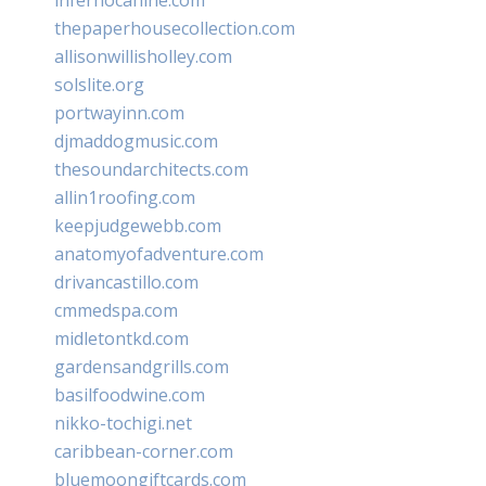
thepaperhousecollection.com
allisonwillisholley.com
solslite.org
portwayinn.com
djmaddogmusic.com
thesoundarchitects.com
allin1roofing.com
keepjudgewebb.com
anatomyofadventure.com
drivancastillo.com
cmmedspa.com
midletontkd.com
gardensandgrills.com
basilfoodwine.com
nikko-tochigi.net
caribbean-corner.com
bluemoongiftcards.com