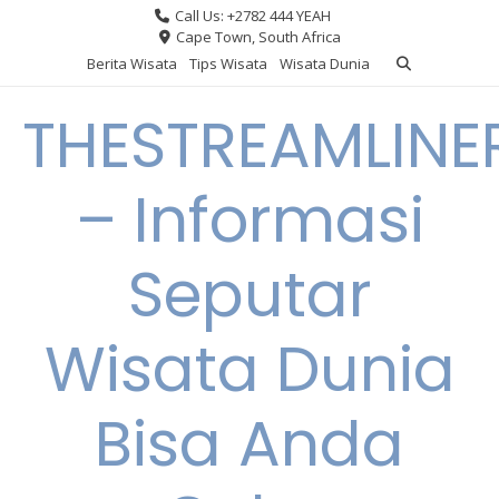
Skip
Call Us: +2782 444 YEAH
to
Cape Town, South Africa
content
Berita Wisata
Tips Wisata
Wisata Dunia
THESTREAMLIN
– Informasi
Seputar
Wisata Dunia
Bisa Anda