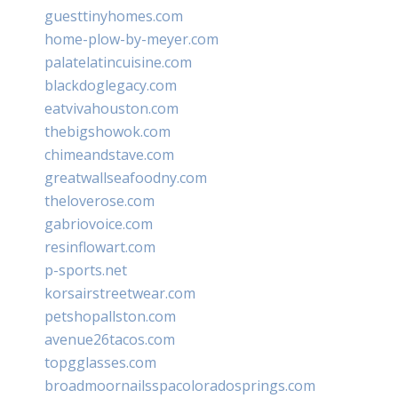
guesttinyhomes.com
home-plow-by-meyer.com
palatelatincuisine.com
blackdoglegacy.com
eatvivahouston.com
thebigshowok.com
chimeandstave.com
greatwallseafoodny.com
theloverose.com
gabriovoice.com
resinflowart.com
p-sports.net
korsairstreetwear.com
petshopallston.com
avenue26tacos.com
topgglasses.com
broadmoornailsspacoloradosprings.com