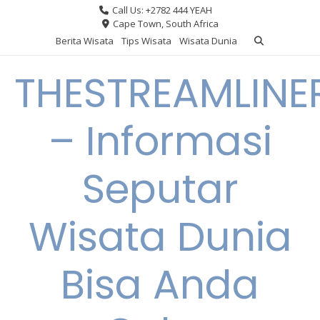
Skip
Call Us: +2782 444 YEAH
to
Cape Town, South Africa
content
Berita Wisata
Tips Wisata
Wisata Dunia
THESTREAMLIN
– Informasi
Seputar
Wisata Dunia
Bisa Anda