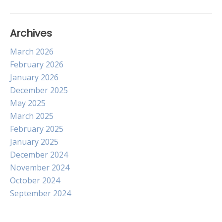
Archives
March 2026
February 2026
January 2026
December 2025
May 2025
March 2025
February 2025
January 2025
December 2024
November 2024
October 2024
September 2024