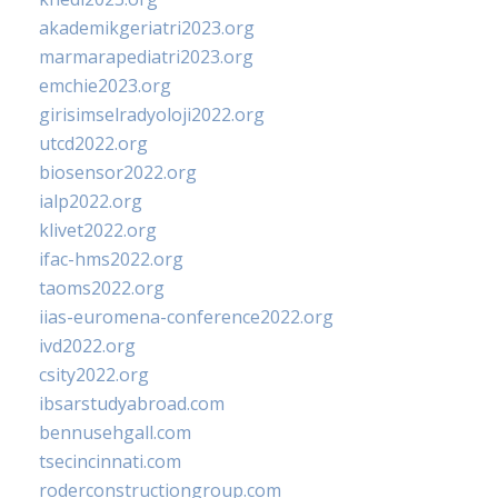
akademikgeriatri2023.org
marmarapediatri2023.org
emchie2023.org
girisimselradyoloji2022.org
utcd2022.org
biosensor2022.org
ialp2022.org
klivet2022.org
ifac-hms2022.org
taoms2022.org
iias-euromena-conference2022.org
ivd2022.org
csity2022.org
ibsarstudyabroad.com
bennusehgall.com
tsecincinnati.com
roderconstructiongroup.com