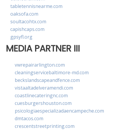
tabletennisnearme.com
oaksofa.com
soultacohtx.com
capishcaps.com
gpsyfl.org
MEDIA PARTNER III
vwrepairarlington.com
cleaningservicebaltimore-md.com
beckslandscapeandfence.com
vistaaltadelveramendi.com
coastlinecateringnc.com
cuesburgershouston.com
psicologiaespecializadaencampeche.com
dmtacos.com
crescentstreetprinting.com