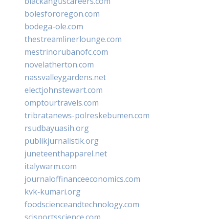
blackanguscareers.com
bolesfororegon.com
bodega-ole.com
thestreamlinerlounge.com
mestrinorubanofc.com
novelatherton.com
nassvalleygardens.net
electjohnstewart.com
omptourtravels.com
tribratanews-polreskebumen.com
rsudbayuasih.org
publikjurnalistik.org
juneteenthapparel.net
italywarm.com
journaloffinanceeconomics.com
kvk-kumari.org
foodscienceandtechnology.com
scisportsscience.com