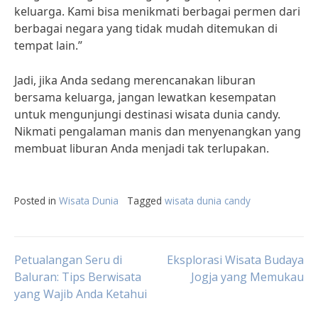
keluarga. Kami bisa menikmati berbagai permen dari
berbagai negara yang tidak mudah ditemukan di
tempat lain.”
Jadi, jika Anda sedang merencanakan liburan
bersama keluarga, jangan lewatkan kesempatan
untuk mengunjungi destinasi wisata dunia candy.
Nikmati pengalaman manis dan menyenangkan yang
membuat liburan Anda menjadi tak terlupakan.
Posted in
Wisata Dunia
Tagged
wisata dunia candy
Post
Petualangan Seru di
Eksplorasi Wisata Budaya
Baluran: Tips Berwisata
Jogja yang Memukau
yang Wajib Anda Ketahui
navigation