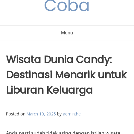
Coba
Menu
Wisata Dunia Candy:
Destinasi Menarik untuk
Liburan Keluarga
Posted on
March 10, 2025
by
adminthe
Anda pasti sudah tidak asing dengan istilah wisata