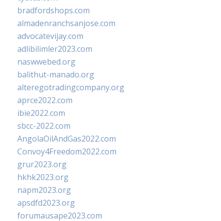
bradfordshops.com
almadenranchsanjose.com
advocatevijay.com
adlibilimler2023.com
naswwebed.org
balithut-manado.org
alteregotradingcompany.org
aprce2022.com
ibie2022.com
sbcc-2022.com
AngolaOilAndGas2022.com
Convoy4Freedom2022.com
grur2023.org
hkhk2023.org
napm2023.org
apsdfd2023.org
forumausape2023.com