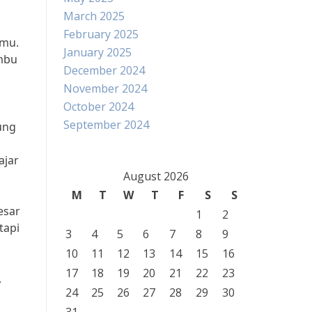
March 2025
February 2025
kmu.
January 2025
mbu
December 2024
November 2024
October 2024
September 2024
ung
ajar
August 2026
M
T
W
T
F
S
S
esar
1
2
tapi
3
4
5
6
7
8
9
10
11
12
13
14
15
16
17
18
19
20
21
22
23
,
24
25
26
27
28
29
30