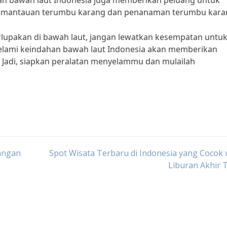
an bawah laut Indonesia juga memberikan peluang untuk
i pemantauan terumbu karang dan penanaman terumbu kara
rlupakan di bawah laut, jangan lewatkan kesempatan untu
elami keindahan bawah laut Indonesia akan memberikan
adi, siapkan peralatan menyelammu dan mulailah
dangan
Spot Wisata Terbaru di Indonesia yang Cocok
Liburan Akhir 