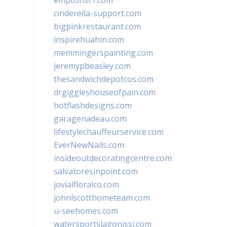
empconst1.com
cinderella-support.com
bigpinkrestaurant.com
inspirehuahin.com
memmingerspainting.com
jeremypbeasley.com
thesandwichdepotcos.com
drgiggleshouseofpain.com
hotflashdesigns.com
garagenadeau.com
lifestylechauffeurservice.com
EverNewNails.com
insideoutdecoratingcentre.com
salvatoresinpoint.com
jovialfloralco.com
johnlscotthometeam.com
u-seehomes.com
watersportslagonissi.com