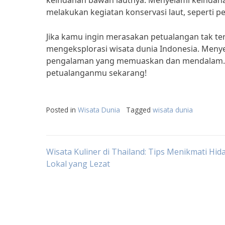
keindahan bawah lautnya. Menyelami keindah
melakukan kegiatan konservasi laut, sepert
Jika kamu ingin merasakan petualangan tak te
mengeksplorasi wisata dunia Indonesia. Meny
pengalaman yang memuaskan dan mendalam. J
petualanganmu sekarang!
Posted in
Wisata Dunia
Tagged
wisata dunia
Post
Wisata Kuliner di Thailand: Tips Menikmati Hi
Lokal yang Lezat
navigation